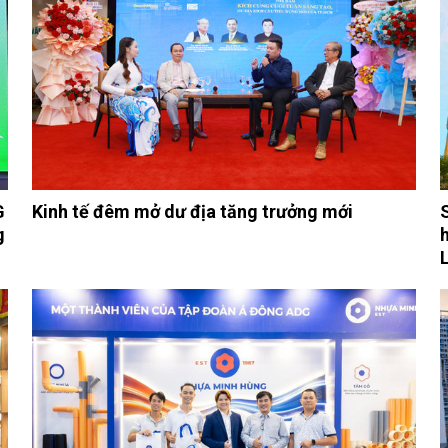
G
Kinh tế đêm mở dư địa tăng trưởng mới
g