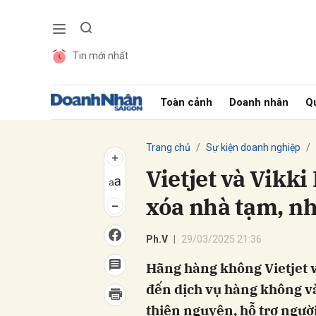
Tin mới nhất
Gửi 
Toàn cảnh
Doanh nhân
Qu
Trang chủ
Sự kiện doanh nghiệp
Vietjet và Vikki
xóa nhà tạm, nh
Ph.V
29/03/2025 21:36
Hãng hàng không Vietjet v
đến dịch vụ hàng không và
thiện nguyện, hỗ trợ ngườ