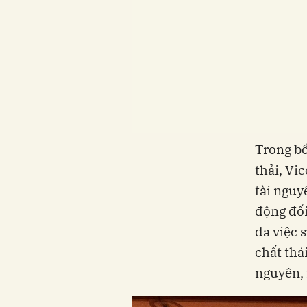
Trong bố
thải, Vi
tài nguy
động đổi
đa việc 
chất thả
nguyên, 