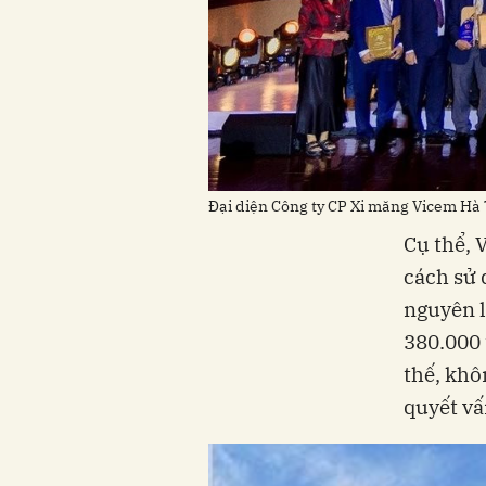
Đại diện Công ty CP Xi măng Vicem Hà 
Cụ thể, 
cách sử 
nguyên l
380.000 
thế, khô
quyết vấ