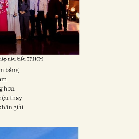
hiệp tiêu biểu TP.HCM
àn bằng
làm
ng hơn
liệu thay
phần giải