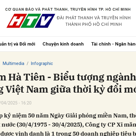
bình luận
ản trị và Đổi mới
Chuyện kinh doanh
Tài chính - Ngân hàn
Multimedia
Infographic
m Hà Tiên - Biểu tượng ngành
 Việt Nam giữa thời kỳ đổi m
Hủy
G
/04/2025 - 16:20
p kỷ niệm 50 năm Ngày Giải phóng miền Nam, t
t nước (30/4/1975 - 30/4/2025), Công ty CP Xi mă
được vinh danh là 1 trong 50 doanh nghiệp tiêu 