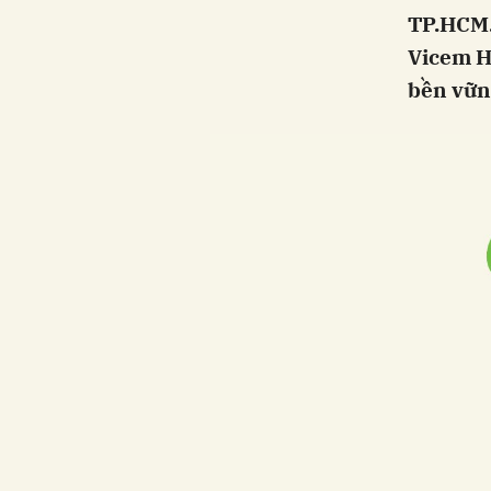
TP.HCM. 
Vicem Hà
bền vững