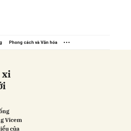
g
Phong cách và Văn hóa
 xi
ới
ửi
hống
ng Vicem
biểu của