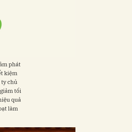
iảm phát
ết kiệm
 ty chủ
giảm tối
hiệu quả
hoạt làm