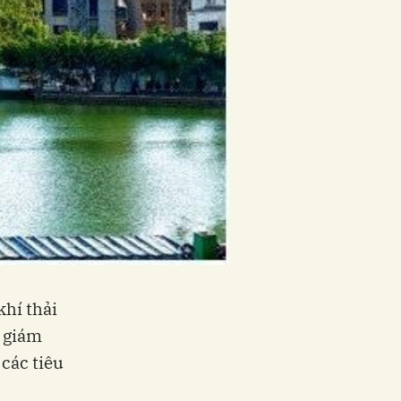
khí thải
p giám
 các tiêu