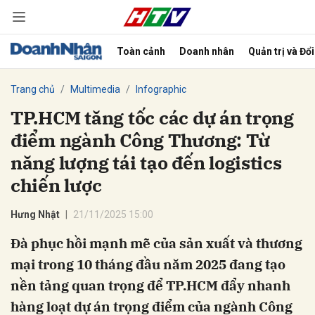
Toàn cảnh
Doanh nhân
Quản trị và Đổ
bình luận
Trang chủ
Multimedia
Infographic
TP.HCM tăng tốc các dự án trọng
điểm ngành Công Thương: Từ
năng lượng tái tạo đến logistics
chiến lược
Hưng Nhật
21/11/2025 15:00
Hủy
G
Đà phục hồi mạnh mẽ của sản xuất và thương
mại trong 10 tháng đầu năm 2025 đang tạo
nền tảng quan trọng để TP.HCM đẩy nhanh
hàng loạt dự án trọng điểm của ngành Công