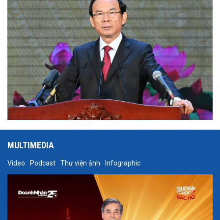
chính cấp tỉnh, cấp xã), ông Nguyễn Văn Nên - Ủy viên Bộ Chính trị
được chỉ định tiếp tục giữ chức Bí thư Thành ủy TP.HCM mới.
MULTIMEDIA
Video
Podcast
Thư viện ảnh
Infographic