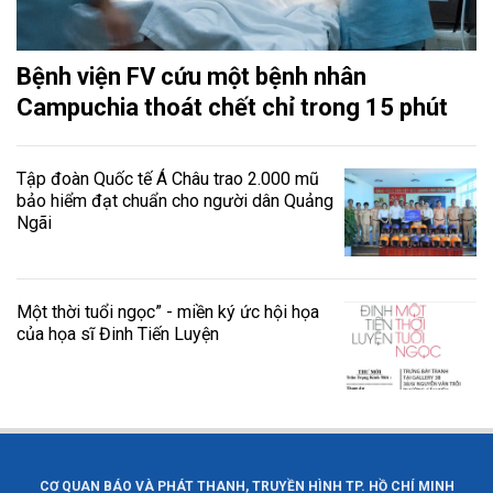
Bệnh viện FV cứu một bệnh nhân
Campuchia thoát chết chỉ trong 15 phút
Tập đoàn Quốc tế Á Châu trao 2.000 mũ
bảo hiểm đạt chuẩn cho người dân Quảng
Ngãi
Một thời tuổi ngọc” - miền ký ức hội họa
của họa sĩ Đinh Tiến Luyện
CƠ QUAN BÁO VÀ PHÁT THANH, TRUYỀN HÌNH TP. HỒ CHÍ MINH