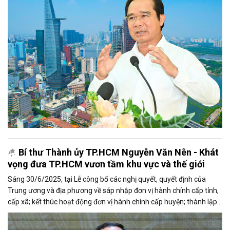
chinh phục đỉnh cao mới trong kỷ nguyên vươn mình của đất nước.
Bí thư Thành ủy TP.HCM Nguyễn Văn Nên - Khát
vọng đưa TP.HCM vươn tầm khu vực và thế giới
Sáng 30/6/2025, tại Lễ công bố các nghị quyết, quyết định của
Trung ương và địa phương về sáp nhập đơn vị hành chính cấp tỉnh,
cấp xã; kết thúc hoạt động đơn vị hành chính cấp huyện; thành lập
tổ chức Đảng; chỉ định cấp ủy, HĐND, UBND, Ủy ban MTTQ Việt Nam
TP.HCM, xã, phường, đặc khu (Lễ công bố sáp nhập đơn vị hành