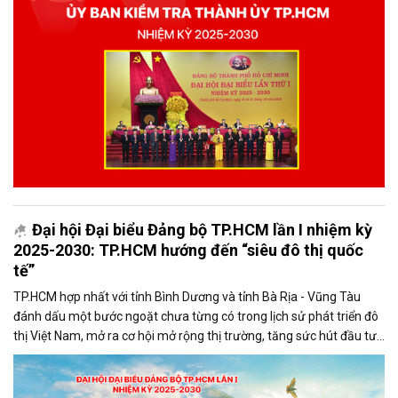
Đại hội Đại biểu Đảng bộ TP.HCM lần I nhiệm kỳ
2025-2030: TP.HCM hướng đến “siêu đô thị quốc
tế”
TP.HCM hợp nhất với tỉnh Bình Dương và tỉnh Bà Rịa - Vũng Tàu
đánh dấu một bước ngoặt chưa từng có trong lịch sử phát triển đô
thị Việt Nam, mở ra cơ hội mở rộng thị trường, tăng sức hút đầu tư,
kết nối hạ tầng, kết nối chuỗi sản xuất và nâng tầm vị thế quốc tế.
Đây không chỉ là sự sáp nhập về địa giới hành chính, mà là quá trình
tái cấu trúc toàn diện không gian phát triển, nơi ba cực kinh tế năng