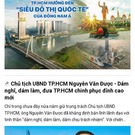
động bậc nhất cả nước hội tụ hướng đến tầm nhìn mới là “siêu đô
thị quốc tế” của Đông Nam Á, top 1
Chủ tịch UBND TP.HCM Nguyễn Văn Được - Dám
nghĩ, dám làm, đưa TP.HCM chinh phục đỉnh cao
mới
Chỉ trong chưa đầy nửa năm giữ trọng trách Chủ tịch UBND
TP.HCM, ông Nguyễn Văn Được đã khẳng định bản lĩnh lãnh đạo với
tinh thần "dám nghĩ, dám làm, dám chịu trách nhiệm". Với chiến
lược rõ ràng, đội ngũ hành động, mô hình chính quyền phục vụ và
doanh nghiệp là trung tâm, ông đang từng bước dẫn dắt TP.HCM