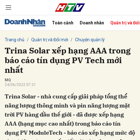
Toàn cảnh
Doanh nhân
Quản trị và Đổ
bình luận
Trang chủ
Quản trị và Đổi mới
Chuyện quản lý
Trina Solar xếp hạng AAA trong
báo cáo tín dụng PV Tech mới
nhất
MQ
24/06/2022 07:21
Trina Solar - nhà cung cấp giải pháp tổng thể
Hủy
G
năng lượng thông minh và pin năng lượng mặt
trời PV hàng đầu thế giới - đã được xếp hạng
AAA (hạng mục cao nhất) trong báo cáo tín
dụng PV ModuleTech - báo cáo xếp hạng mức độ