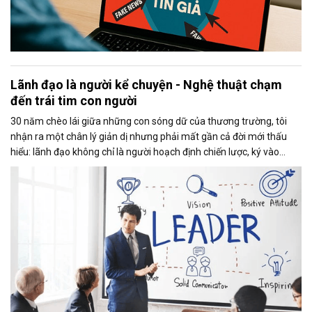
Lãnh đạo là người kể chuyện - Nghệ thuật chạm
đến trái tim con người
30 năm chèo lái giữa những con sóng dữ của thương trường, tôi
nhận ra một chân lý giản dị nhưng phải mất gần cả đời mới thấu
hiểu: lãnh đạo không chỉ là người hoạch định chiến lược, ký vào
những quyết định then chốt hay giữ sự bình tĩnh để đưa con thuyền
vượt qua bão tố khủng hoảng, lãnh đạo còn là người biết kể chuyện.