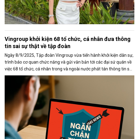
Vingroup khởi kiện 68 tổ chức, cá nhân đưa thông
tin sai sự thật về tập đoàn
Ngày 8/9/2025, Tập đoàn Vingroup vừa tiến hành khởi kiện dân sự,
trình báo cơ quan chức năng và gửi văn bản tới các đại sứ quán về
việc 68 tổ chức, cá nhân trong và ngoài nước phát tán thông tin sai
sự thật về tập đoàn trên Internet. Việc Vingroup kiên quyết xử lý
hành vi xuyên tạc, bịa đặt, cố ý dẫn dắt dư luận không chỉ nhằm
bảo vệ quyền lợi hợp pháp của doanh nghiệp mà còn vì lợi ích xã hội
và sự tôn nghiêm của pháp luật.