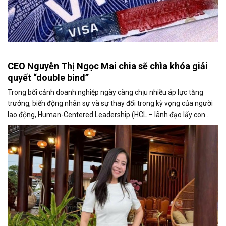
CEO Nguyễn Thị Ngọc Mai chia sẽ chìa khóa giải
quyết “double bind”
Trong bối cảnh doanh nghiệp ngày càng chịu nhiều áp lực tăng
trưởng, biến động nhân sự và sự thay đổi trong kỳ vọng của người
lao động, Human-Centered Leadership (HCL – lãnh đạo lấy con
người làm trung tâm) đang được nhắc đến như một xu hướng quản
trị hiện đại.