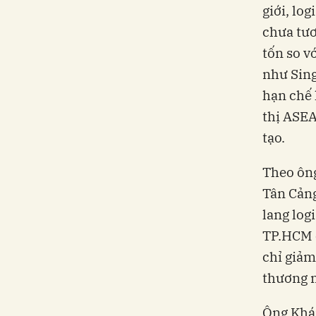
giới, lo
chưa tư
tốn so v
như Sing
hạn chế 
thị ASEA
tạo.
Theo ông
Tân Cảng
lang log
TP.HCM c
chỉ giảm
thương 
Ông Khán