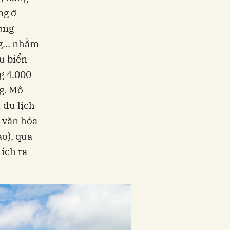
ng ở
ung
ếng… nhằm
àu biển
g 4.000
g. Mô
 du lịch
, văn hóa
ạo), qua
 ích ra