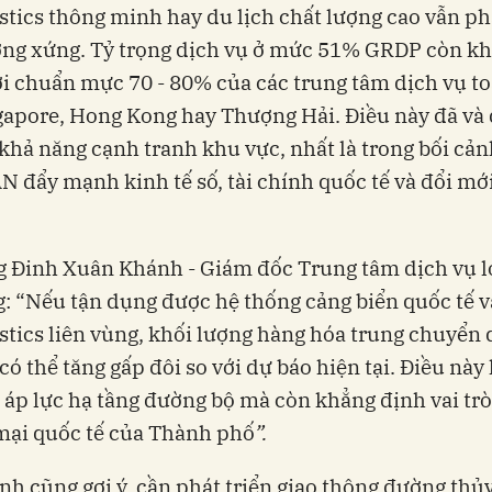
gistics thông minh hay du lịch chất lượng cao vẫn ph
ơng xứng. Tỷ trọng dịch vụ ở mức 51% GRDP còn k
ới chuẩn mực 70 - 80% của các trung tâm dịch vụ t
apore, Hong Kong hay Thượng Hải. Điều này đã và
khả năng cạnh tranh khu vực, nhất là trong bối cản
N đẩy mạnh kinh tế số, tài chính quốc tế và đổi mớ
 Đinh Xuân Khánh - Giám đốc Trung tâm dịch vụ lo
: “Nếu tận dụng được hệ thống cảng biển quốc tế 
istics liên vùng, khối lượng hàng hóa trung chuyển
ó thể tăng gấp đôi so với dự báo hiện tại. Điều này
 áp lực hạ tầng đường bộ mà còn khẳng định vai tr
mại quốc tế của Thành phố
”
.
h cũng gợi ý, cần phát triển giao thông đường thủ