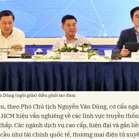
 Dũng (ngồi giữa) điều phối tạo đàm
n, theo Phó Chủ tịch Nguyễn Văn Dũng, cơ cấu ngà
P.HCM hiện vẫn nghiêng về các lĩnh vực truyền thống,
 thấp. Các ngành dịch vụ cao cấp, hiện đại và gắn liề
 cầu như tài chính quốc tế, thương mại điện tử xuy