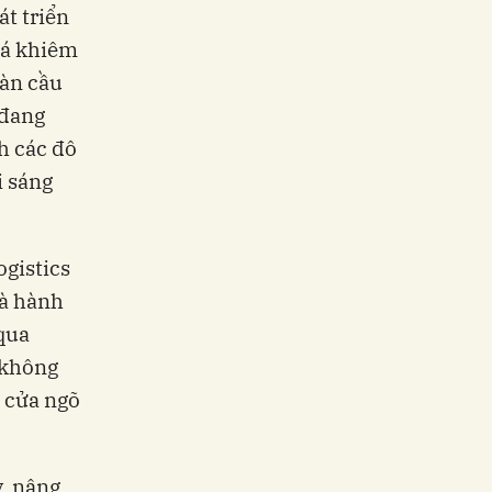
át triển
há khiêm
oàn cầu
 đang
h các đô
i sáng
gistics
và hành
 qua
 không
ò cửa ngõ
y, nâng