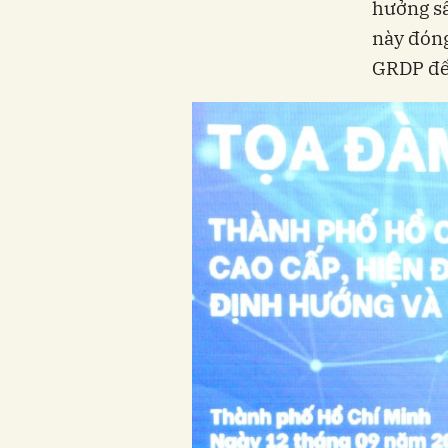
hưởng sâ
này đóng
GRDP đến