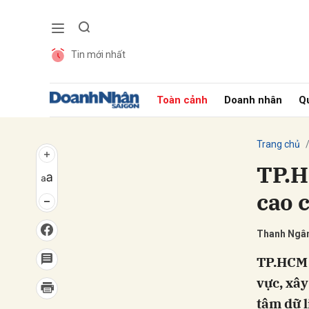
Tin mới nhất
Gửi 
Toàn cảnh
Doanh nhân
Qu
Trang chủ
TP.H
cao 
Thanh Ngâ
TP.HCM 
vực, xây
tâm dữ l