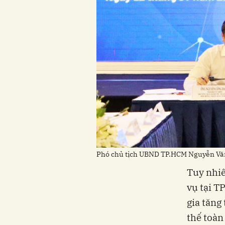
Phó chủ tịch UBND TP.HCM Nguyễn Văn
Tuy nhiê
vụ tại T
gia tăng
thế toàn