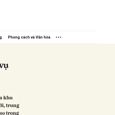
g
Phong cách và Văn hóa
 vụ
ửi
ủa khu
ới, trung
tạo trong