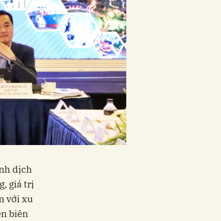
nh dịch
 giá trị
n với xu
ên biên