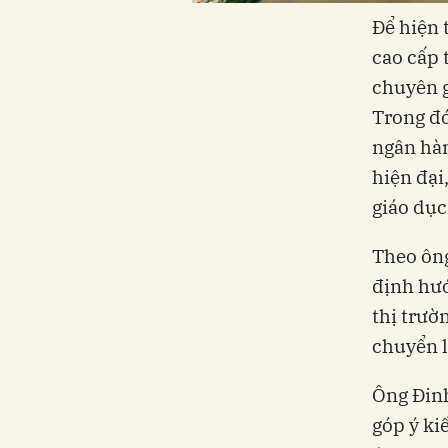
Để hiện 
cao cấp 
chuyên g
Trong đó
ngân hàn
hiện đại
giáo dục
Theo ôn
định hướ
thị trườn
chuyển l
Ông Đinh
góp ý ki