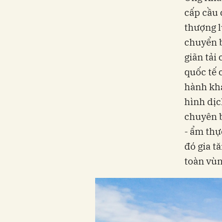
cấp cầu 
thượng l
chuyển b
giãn tải
quốc tế 
hành khá
hình dịc
chuyên b
- ẩm thự
đó gia tă
toàn vùn