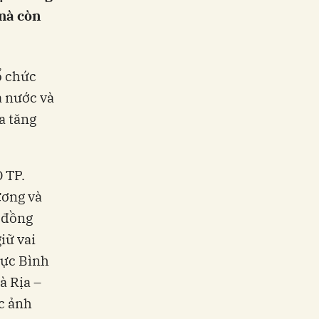
 mà còn
ổ chức
ả nước và
ia tăng
 TP.
ương và
, đồng
iữ vai
vực Bình
à Rịa –
c ảnh