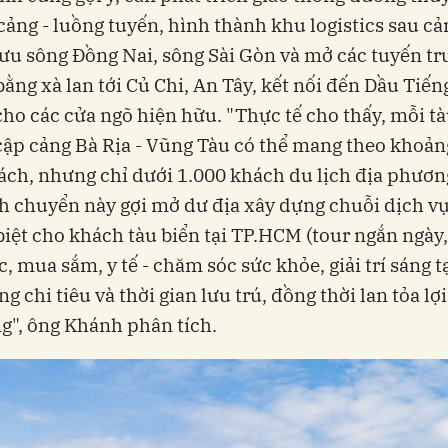
cảng - luồng tuyến, hình thành khu logistics sau cả
ưu sông Đồng Nai, sông Sài Gòn và mở các tuyến tr
ằng xà lan tới Củ Chi, An Tây, kết nối đến Dầu Ti
 cho các cửa ngõ hiện hữu. "Thực tế cho thấy, mỗi t
cập cảng Bà Rịa - Vũng Tàu có thể mang theo khoản
ch, nhưng chỉ dưới 1.000 khách du lịch địa phươn
h chuyển này gợi mở dư địa xây dựng chuỗi dịch vụ
iệt cho khách tàu biển tại TP.HCM (tour ngắn ngày
c, mua sắm, y tế - chăm sóc sức khỏe, giải trí sáng t
ng chi tiêu và thời gian lưu trú, đồng thời lan tỏa lợi
g", ông Khánh phân tích.