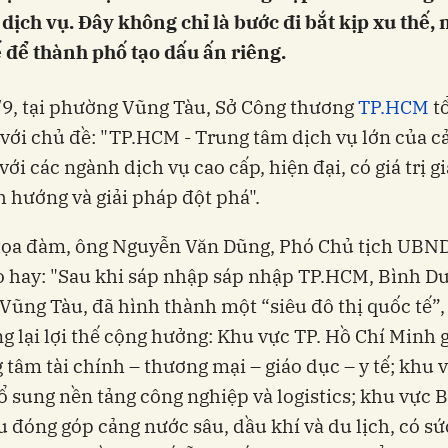
 dịch vụ. Đây không chỉ là bước đi bắt kịp xu thế,
hế để thành phố tạo dấu ấn riêng.
9, tại phường Vũng Tàu, Sở Công thương
TP.HCM
t
với chủ đề: "TP.HCM - Trung tâm dịch vụ lớn của c
với các ngành dịch vụ cao cấp, hiện đại, có giá trị g
h hướng và giải pháp đột phá".
tọa đàm, ông Nguyễn Văn Dũng, Phó Chủ tịch UBND
 hay: "Sau khi sáp nhập sáp nhập TP.HCM, Bình D
 Vũng Tàu, đã hình thành một “siêu đô thị quốc tế”
g lại lợi thế cộng hưởng: Khu vực TP. Hồ Chí Minh g
g tâm tài chính – thương mại – giáo dục – y tế; khu 
 sung nền tảng công nghiệp và logistics; khu vực B
 đóng góp cảng nước sâu, dầu khí và du lịch, có sứ