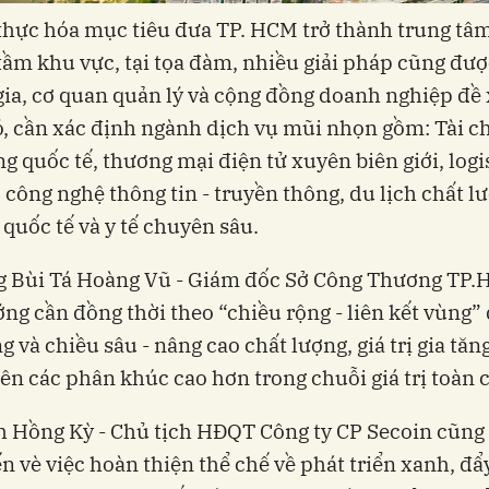
thực hóa mục tiêu đưa TP. HCM trở thành trung tâ
tầm khu vực, tại tọa đàm, nhiều giải pháp cũng đượ
ia, cơ quan quản lý và cộng đồng doanh nghiệp đề 
, cần xác định ngành dịch vụ mũi nhọn gồm: Tài ch
g quốc tế, thương mại điện tử xuyên biên giới, logi
, công nghệ thông tin - truyền thông, du lịch chất l
 quốc tế và y tế chuyên sâu.
g Bùi Tá Hoàng Vũ - Giám đốc Sở Công Thương TP.
ng cần đồng thời theo “chiều rộng - liên kết vùng”
g và chiều sâu - nâng cao chất lượng, giá trị gia tăn
ên các phân khúc cao hơn trong chuỗi giá trị toàn 
 Hồng Kỳ - Chủ tịch HĐQT Công ty CP Secoin cũng
ến vè việc hoàn thiện thể chế về phát triển xanh, đ