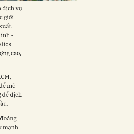
m dịch vụ
c giới
xuất.
ính -
stics
ượng cao,
HCM,
 để mở
g để dịch
cầu.
 đoáng
ẩy mạnh