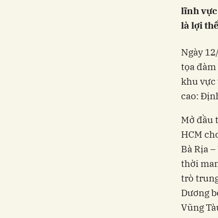
lĩnh vực
là lợi t
Ngày 12/
tọa đàm 
khu vực 
cao: Địn
Mở đầu 
HCM cho
Bà Rịa –
thời man
trò trun
Dương bổ
Vũng Tàu