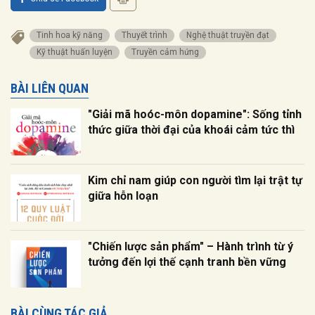
Tinh hoa kỹ năng
thuyết trình
nghệ thuật truyền đạt
kỹ thuật huấn luyện
truyền cảm hứng
BÀI LIÊN QUAN
"Giải mã hoóc-môn dopamine": Sống tỉnh
thức giữa thời đại của khoái cảm tức thì
Kim chỉ nam giúp con người tìm lại trật tự
giữa hỗn loạn
"Chiến lược sản phẩm" – Hành trình từ ý
tưởng đến lợi thế cạnh tranh bền vững
BÀI CÙNG TÁC GIẢ