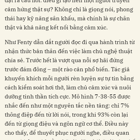
đặt ra câu hỏi: điều gì tạo nên một người truyền
cảm hứng thật sự? Không chỉ là giọng nói, phong
thái hay kỹ năng sân khấu, mà chính là sự chân
thật và khả năng kết nối bằng cảm xúc.
Như Fenty dẫn dắt người đọc đi qua hành trình từ
nhận thức bản thân đến việc làm chủ nghệ thuật
chia sẻ. Trước hết là vượt qua nỗi sợ hãi đứng
trước đám đông – một rào cản phổ biến. Tác giả
khuyến khích mỗi người rèn luyện sự tự tin bằng
cách kiểm soát hơi thở, làm chủ cảm xúc và nuôi
dưỡng tinh thần tích cực. Mô hình 7-38-55 được
nhắc đến như một nguyên tắc nền tảng: chỉ 7%
thông điệp đến từ lời nói, trong khi 93% còn lại
đến từ giọng điệu và ngôn ngữ cơ thể. Điều này
cho thấy, để thuyết phục người nghe, điều quan