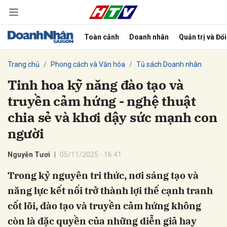
Toàn cảnh
Doanh nhân
Quản trị và Đổ
bình luận
Trang chủ
Phong cách và Văn hóa
Tủ sách Doanh nhân
Tinh hoa kỹ năng đào tạo và
truyền cảm hứng - nghệ thuật
chia sẻ và khơi dậy sức mạnh con
người
Nguyễn Tươi
05/11/2025 - 16:41
Hủy
G
Trong kỷ nguyên tri thức, nơi sáng tạo và
năng lực kết nối trở thành lợi thế cạnh tranh
cốt lõi, đào tạo và truyền cảm hứng không
còn là đặc quyền của những diễn giả hay