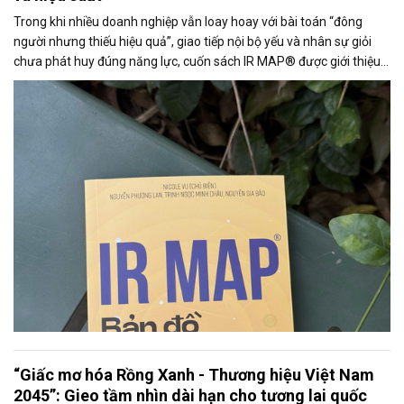
Trong khi nhiều doanh nghiệp vẫn loay hoay với bài toán “đông
người nhưng thiếu hiệu quả”, giao tiếp nội bộ yếu và nhân sự giỏi
chưa phát huy đúng năng lực, cuốn sách IR MAP® được giới thiệu
như một hướng tiếp cận mới, giúp thấu hiểu cách mỗi cá nhân tiếp
nhận và xử lý thông tin.
“Giấc mơ hóa Rồng Xanh - Thương hiệu Việt Nam
2045”: Gieo tầm nhìn dài hạn cho tương lai quốc