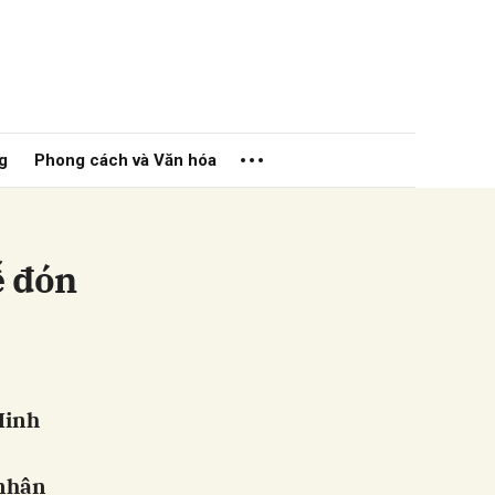
g
Phong cách và Văn hóa
ễ đón
ửi
Minh
nhân