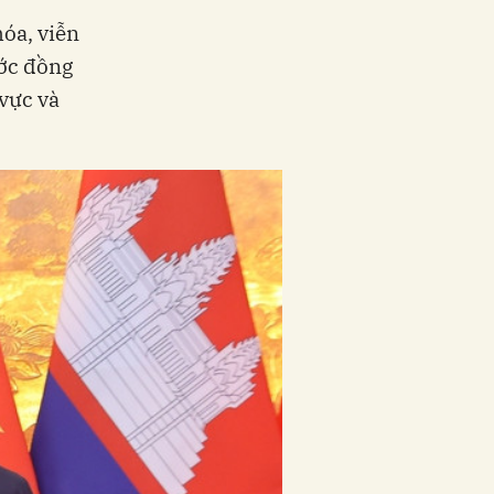
hóa, viễn
ước đồng
 vực và