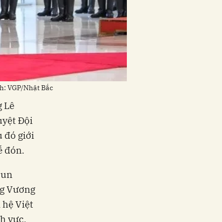
h: VGP/Nhật Bắc
g Lê
yệt Đội
 đó giới
ễ đón.
Hun
ng Vương
 hệ Việt
h vực,