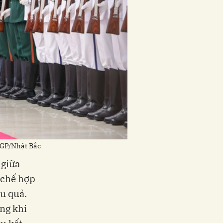
VGP/Nhật Bắc
 giữa
 chế hợp
u quả.
ong khi