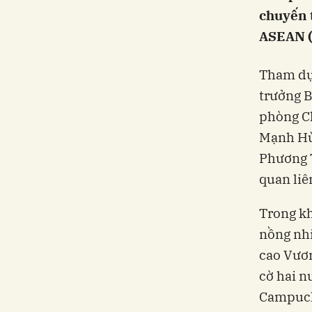
chuyến 
ASEAN (A
Tham dự 
trưởng B
phòng C
Mạnh Hùn
Phương T
quan liê
Trong kh
nồng nh
cao Vươn
cờ hai n
Campuch