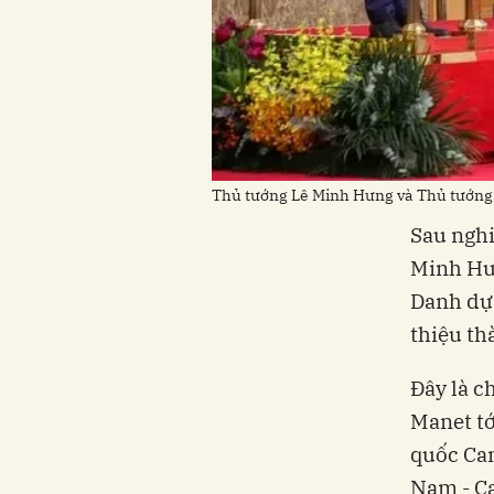
Thủ tướng Lê Minh Hưng và Thủ tướng
Sau nghi
Minh Hư
Danh dự 
thiệu th
Đây là c
Manet tớ
quốc Cam
Nam - Ca