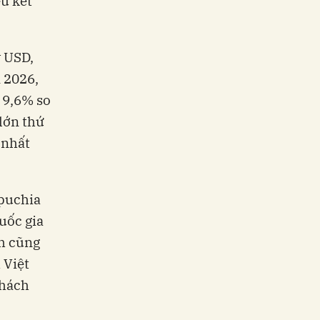
ều kết
 USD,
 2026,
 9,6% so
lớn thứ
 nhất
mpuchia
uốc gia
ch cũng
 Việt
khách