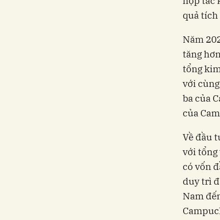
hợp tác 
quả tích
Năm 202
tăng hơn
tổng kim
với cùng
ba của C
của Cam
Về đầu t
với tổng
có vốn đ
duy trì 
Nam đến
Campuch