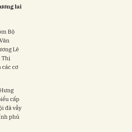
ương lai
gồm Bộ
 Văn
ương Lê
 Thị
 các cơ
 Hưng
iểu cấp
i đã vẫy
hính phủ