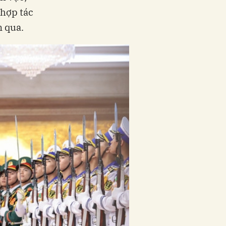
 hợp tác
n qua.