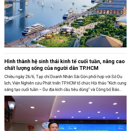
Hình thành hệ sinh thái kinh tế cuối tuần, nâng cao
chất lượng sống của người dân TP.HCM
Chiều ngày 26/6, Tạp chí Doanh Nhân Sài Gòn phối hợp với Sở Du
lịch, Viện Nghiên cứu Phát triển TP.HCM tổ chức Hội thảo "Kích cung
sáng tạo cuối tuần – Dư địa kích cầu tiêu dùng" và Công bố Báo
cáo năng lực phát triển doanh nghiệp TP.HCM năm 2025. Trân
trọng giới thiệu phát biểu của ông Nguyễn Ngọc Hồi - Phó Giám đốc
Sở Văn hoá - Thể thao TP.HCM tại Hội thảo.