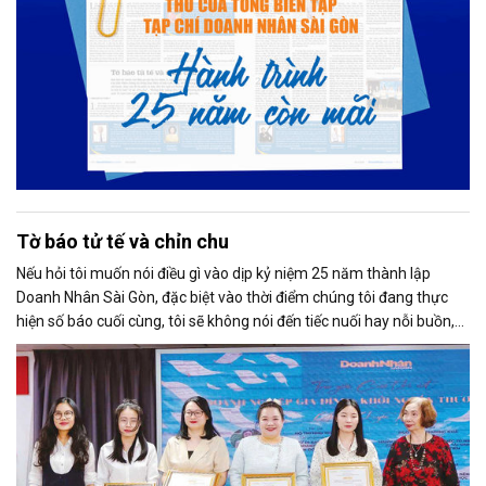
Tờ báo tử tế và chỉn chu
Nếu hỏi tôi muốn nói điều gì vào dịp kỷ niệm 25 năm thành lập
Doanh Nhân Sài Gòn, đặc biệt vào thời điểm chúng tôi đang thực
hiện số báo cuối cùng, tôi sẽ không nói đến tiếc nuối hay nỗi buồn,
thay vào đó là niềm tự hào. Bởi khi nghĩ về Doanh Nhân Sài Gòn, tôi
luôn nghĩ đó là một tờ báo “tử tế, chỉn chu”. Những điều tưởng như
rất bình thường ấy đã nuôi dưỡng tôi suốt 25 năm làm nghề. Và có
lẽ sẽ còn theo tôi đến hết cuộc đời cầm bút.