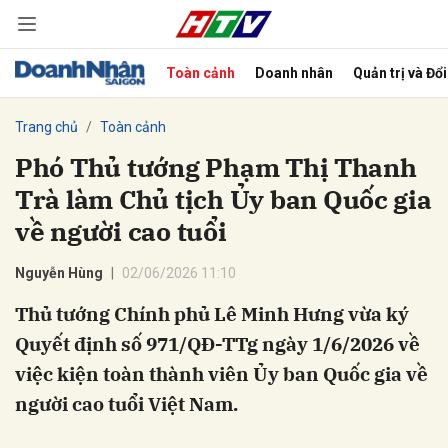
Toàn cảnh
Doanh nhân
Quản trị và Đổ
bình luận
Trang chủ
Toàn cảnh
Phó Thủ tướng Phạm Thị Thanh
Trà làm Chủ tịch Ủy ban Quốc gia
về người cao tuổi
Nguyễn Hùng
02/06/2026 11:10
Thủ tướng Chính phủ Lê Minh Hưng vừa ký
Hủy
G
Quyết định số 971/QĐ-TTg ngày 1/6/2026 về
việc kiện toàn thành viên Ủy ban Quốc gia về
người cao tuổi Việt Nam.