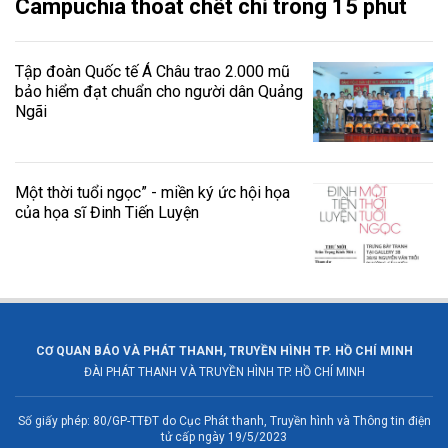
Campuchia thoát chết chỉ trong 15 phút
Tập đoàn Quốc tế Á Châu trao 2.000 mũ
bảo hiểm đạt chuẩn cho người dân Quảng
Ngãi
Một thời tuổi ngọc” - miền ký ức hội họa
của họa sĩ Đinh Tiến Luyện
CƠ QUAN BÁO VÀ PHÁT THANH, TRUYỀN HÌNH TP. HỒ CHÍ MINH
ĐÀI PHÁT THANH VÀ TRUYỀN HÌNH TP. HỒ CHÍ MINH
Số giấy phép: 80/GP-TTĐT do Cục Phát thanh, Truyền hình và Thông tin điện
tử cấp ngày 19/5/2023