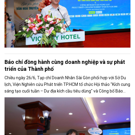
Báo chí đồng hành cùng doanh nghiệp và sự phát
triển của Thành phố
Chiều ngày 26/6, Tạp chí Doanh Nhân Sài Gòn phối hợp với Sở Du
lịch, Viện Nghiên cứu Phát triển TP.HCM tổ chức Hội thảo "Kích cung
sáng tạo cuối tuần – Dư địa kích cầu tiêu dùng" và Công bố Báo
cáo năng lực phát triển doanh nghiệp TP.HCM năm 2025. Trân
trọng giới thiệu phát biểu của ông Trần Trọng Dũng - Phó Chủ tịch
Hội Nhà báo Việt Nam tại Hội thảo.