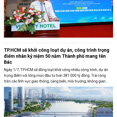
TP.HCM sẽ khởi công loạt dự án, công trình trọng
điểm nhân kỷ niệm 50 năm Thành phố mang tên
Bác
Ngày 1/7, TP.HCM sẽ đồng loạt khởi công nhiều công trình, dự án
trọng điểm với tổng mức đầu tư hơn 381.000 tỷ đồng. Trải rộng
trên các lĩnh vực giao thông, cảng biển, môi trường, không gian
công cộng và nhà ở xã hội, các dự án được kỳ vọng tạo động lực
tăng trưởng mới, mở rộng không gian phát triển và nâng cao năng
lực cạnh tranh của đô thị lớn nhất cả nước.