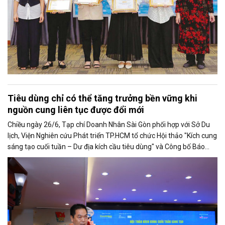
Tiêu dùng chỉ có thể tăng trưởng bền vững khi
nguồn cung liên tục được đổi mới
Chiều ngày 26/6, Tạp chí Doanh Nhân Sài Gòn phối hợp với Sở Du
lịch, Viện Nghiên cứu Phát triển TP.HCM tổ chức Hội thảo "Kích cung
sáng tạo cuối tuần – Dư địa kích cầu tiêu dùng" và Công bố Báo
cáo năng lực phát triển doanh nghiệp TP.HCM năm 2025. Trân
trọng giới thiệu phát biểu của ông Võ Hồng Sơn - Trưởng đại diện
Văn phòng Bộ Công Thương khu vực phía Nam tại Hội thảo.