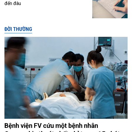
đến đâu
ĐỜI THƯỜNG
Bệnh viện FV cứu một bệnh nhân