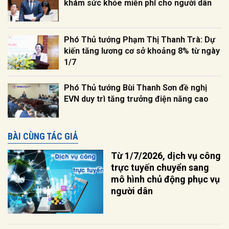
khám sức khỏe miễn phí cho người dân
Phó Thủ tướng Phạm Thị Thanh Trà: Dự
kiến tăng lương cơ sở khoảng 8% từ ngày
1/7
Phó Thủ tướng Bùi Thanh Sơn đề nghị
EVN duy trì tăng trưởng điện năng cao
BÀI CÙNG TÁC GIẢ
Từ 1/7/2026, dịch vụ công
trực tuyến chuyển sang
mô hình chủ động phục vụ
người dân