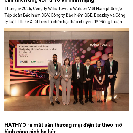
Tháng 6/2026, Công ty Willis Towers Watson Việt Nam phối hợp
Tập đoàn Bảo hiểm DBV, Công ty Bảo hiểm QBE, Beazley và Công
ty luật Tilleke & Gibbins tổ chức hội thảo chuyên đề "Đồng thuận
kiểm soát và Bồi thường trong quản trị rủi ro an ninh mạng".
HATHYO ra mắt sàn thương mại điện tử theo mô
hình cộng sinh ba bên