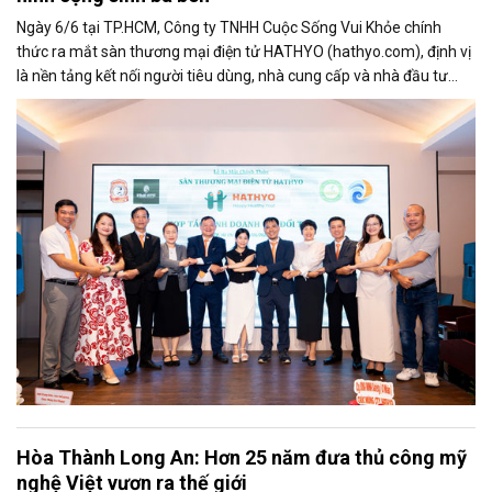
Ngày 6/6 tại TP.HCM, Công ty TNHH Cuộc Sống Vui Khỏe chính
thức ra mắt sàn thương mại điện tử HATHYO (hathyo.com), định vị
là nền tảng kết nối người tiêu dùng, nhà cung cấp và nhà đầu tư
theo mô hình cộng sinh ba bên, hướng đến lĩnh vực hàng tiêu dùng
thiết yếu và sức khỏe cộng đồng.
Hòa Thành Long An: Hơn 25 năm đưa thủ công mỹ
nghệ Việt vươn ra thế giới