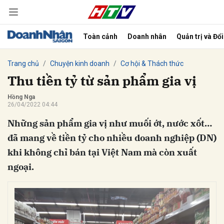
Toàn cảnh
Doanh nhân
Quản trị và Đổ
bình luận
Trang chủ
Chuyện kinh doanh
Cơ hội & Thách thức
Thu tiền tỷ từ sản phẩm gia vị
Hồng Nga
26/04/2022 04:44
Những sản phẩm gia vị như muối ớt, nước xốt…
đã mang về tiền tỷ cho nhiều doanh nghiệp (DN)
khi không chỉ bán tại Việt Nam mà còn xuất
ngoại.
Hủy
G