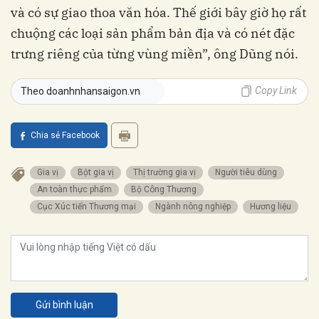
và có sự giao thoa văn hóa. Thế giới bây giờ họ rất
chuộng các loại sản phẩm bản địa và có nét đặc
trưng riêng của từng vùng miền”, ông Dũng nói.
Copy Link
Theo doanhnhansaigon.vn
Chia sẻ Facebook
Gia vị
Bột gia vị
Thị trường gia vị
Người tiêu dùng
An toàn thực phẩm
Bộ Công Thương
Cục Xúc tiến Thương mại
Ngành nông nghiệp
Hương liệu
Gửi bình luận