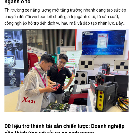
ngành ô tô
Thị trường xe năng lượng mới tăng trưởng nhanh đang tạo sức ép
chuyển đổi đối với toàn bộ chuỗi giá trị ngành ô tô, từ sản xuất,
công nghiệp hỗ trợ đến dịch vụ hậu mãi và đào tạo nhân lực. Đây
cũng là trọng tâm được các doanh nghiệp và chuyên gia trao đổi tại
Triển lãm Automechanika Ho Chi Minh City 2026.
Dữ liệu trở thành tài sản chiến lược: Doanh nghiệp
cần thích ứng với rủi ro an ninh mạng