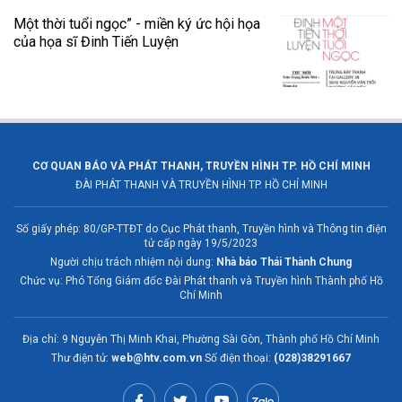
Một thời tuổi ngọc” - miền ký ức hội họa
của họa sĩ Đinh Tiến Luyện
CƠ QUAN BÁO VÀ PHÁT THANH, TRUYỀN HÌNH TP. HỒ CHÍ MINH
ĐÀI PHÁT THANH VÀ TRUYỀN HÌNH TP. HỒ CHÍ MINH
Số giấy phép: 80/GP-TTĐT do Cục Phát thanh, Truyền hình và Thông tin điện
tử cấp ngày 19/5/2023
Người chịu trách nhiệm nội dung:
Nhà báo Thái Thành Chung
Chức vụ: Phó Tổng Giám đốc Đài Phát thanh và Truyền hình Thành phố Hồ
Chí Minh
Địa chỉ: 9 Nguyễn Thị Minh Khai, Phường Sài Gòn, Thành phố Hồ Chí Minh
Thư điện tử:
web@htv.com.vn
Số điện thoại:
(028)38291667