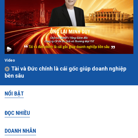
Video
Tài và Đức chính là cái gốc giúp doanh nghiệp
bền sâu
NỔI BẬT
ĐỌC NHIỀU
DOANH NHÂN