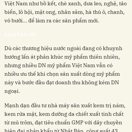
Việt Nam như bồ kết, chè xanh, dưa leo, nghệ, tảo
biển, lô hội, mật ong, nhân sâm, hà thủ ô, chanh,
vỏ bưởi... để làm ra các sản phẩm mới.
Link bài viết
Dù các thương hiệu nước ngoài đang có khuynh
hướng lấn át phân khúc mỹ phẩm thiên nhiên,
nhưng nhiều DN mỹ phẩm Việt Nam vẫn có
nhiều ưu thế khi chọn sản xuất dòng mỹ phẩm
này và bước đầu đạt doanh thu không kém DN
ngoại.
Mạnh dạn đầu tư nhà máy sản xuất kem trị nám,
kem rửa mặt, kem dưỡng da chiết xuất tinh chất
từ mủ trôm, đạt tiêu chuẩn GMP với dây chuyền
hiện đại nhập khẩu từ Nhật Bản, công suất 43