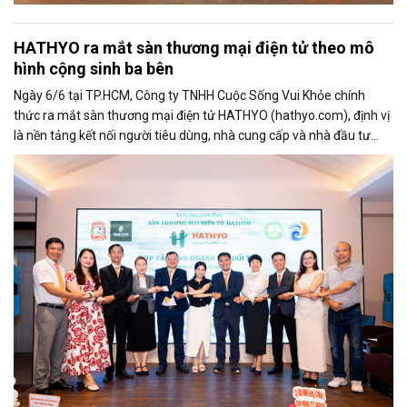
HATHYO ra mắt sàn thương mại điện tử theo mô
hình cộng sinh ba bên
Ngày 6/6 tại TP.HCM, Công ty TNHH Cuộc Sống Vui Khỏe chính
thức ra mắt sàn thương mại điện tử HATHYO (hathyo.com), định vị
là nền tảng kết nối người tiêu dùng, nhà cung cấp và nhà đầu tư
theo mô hình cộng sinh ba bên, hướng đến lĩnh vực hàng tiêu dùng
thiết yếu và sức khỏe cộng đồng.