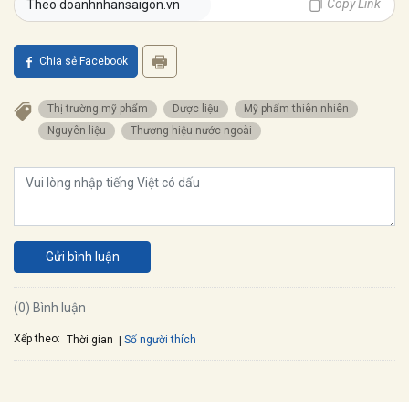
Copy Link
Theo doanhnhansaigon.vn
Chia sẻ Facebook
thị trường mỹ phẩm
dược liệu
mỹ phẩm thiên nhiên
nguyên liệu
thương hiệu nước ngoài
Gửi bình luận
(0) Bình luận
Xếp theo:
Số người thích
Thời gian