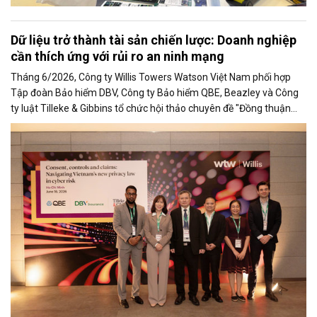
Dữ liệu trở thành tài sản chiến lược: Doanh nghiệp
cần thích ứng với rủi ro an ninh mạng
Tháng 6/2026, Công ty Willis Towers Watson Việt Nam phối hợp
Tập đoàn Bảo hiểm DBV, Công ty Bảo hiểm QBE, Beazley và Công
ty luật Tilleke & Gibbins tổ chức hội thảo chuyên đề "Đồng thuận
kiểm soát và Bồi thường trong quản trị rủi ro an ninh mạng".