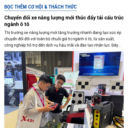
ĐỌC THÊM CƠ HỘI & THÁCH THỨC
Chuyển đổi xe năng lượng mới thúc đẩy tái cấu trúc
ngành ô tô
Thị trường xe năng lượng mới tăng trưởng nhanh đang tạo sức ép
chuyển đổi đối với toàn bộ chuỗi giá trị ngành ô tô, từ sản xuất,
công nghiệp hỗ trợ đến dịch vụ hậu mãi và đào tạo nhân lực. Đây
cũng là trọng tâm được các doanh nghiệp và chuyên gia trao đổi tại
Triển lãm Automechanika Ho Chi Minh City 2026.