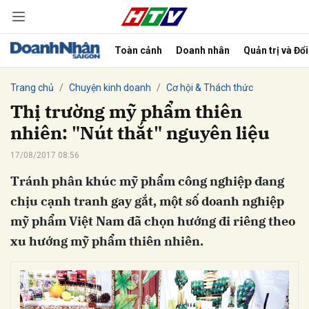
Toàn cảnh
Doanh nhân
Quản trị và Đổ
bình luận
Trang chủ
Chuyện kinh doanh
Cơ hội & Thách thức
Thị trường mỹ phẩm thiên
nhiên: "Nút thắt" nguyên liệu
17/08/2017 08:56
Tránh phân khúc mỹ phẩm công nghiệp đang
chịu cạnh tranh gay gắt, một số doanh nghiệp
mỹ phẩm Việt Nam đã chọn hướng đi riêng theo
Hủy
G
xu hướng mỹ phẩm thiên nhiên.