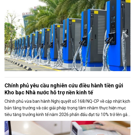
Chính phủ yêu cầu nghiên cứu điều hành tiền gửi
Kho bạc Nhà nước hỗ trợ nền kinh tế
Chính phủ vừa ban hành Nghị quyết số 168/NQ-CP về cập nhật kịch
bản tăng trưởng và các giải pháp trọng tâm nhằm thực hiện mục
tiêu tăng trưởng kinh tế năm 2026 phấn đấu đạt từ 10% trở lên gắn
với giữ vững ổn định kinh tế vĩ mô. Một trong những nhiệm vụ đáng
chú ý là nghiên cứu điều hành tiền gửi của Kho bạc Nhà nước tại
các ngân hàng thương mại để tăng nguồn vốn ngắn hạn cho nền