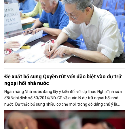
Đề xuất bổ sung Quyền rút vốn đặc biệt vào dự trữ
ngoại hối nhà nước
Ngân hàng Nhà nước đang lấy ý kiến đối với dự thảo Nghị định sửa
đổi Nghị định số 50/2014/NĐ-CP về quản lý dự trữ ngoại hối nhà
nước. Dự thảo bổ sung nhiều cơ chế mới, trong đó đáng chú ý là
việc đưa Quyền rút vốn đặc biệt (SDR) của Quỹ Tiền tệ Quốc tế
(IMF) vào nguồn hình thành dự trữ ngoại hối quốc gia.