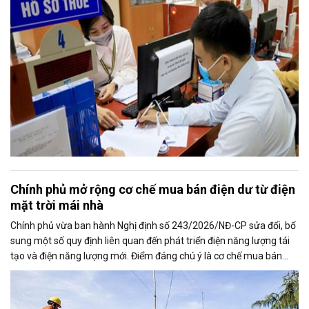
Chính phủ mở rộng cơ chế mua bán điện dư từ điện
mặt trời mái nhà
Chính phủ vừa ban hành Nghị định số 243/2026/NĐ-CP sửa đổi, bổ
sung một số quy định liên quan đến phát triển điện năng lượng tái
tạo và điện năng lượng mới. Điểm đáng chú ý là cơ chế mua bán
điện dư từ các hệ thống điện mặt trời mái nhà được mở rộng, trong
đó nâng tỷ lệ sản lượng điện dư được phép giao dịch từ 20% lên tối
đa 50%, tạo thêm động lực cho người dân và doanh nghiệp đầu tư