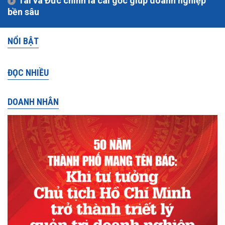
Tài và Đức chính là cái gốc giúp doanh nghiệp
bền sâu
NỔI BẬT
ĐỌC NHIỀU
DOANH NHÂN