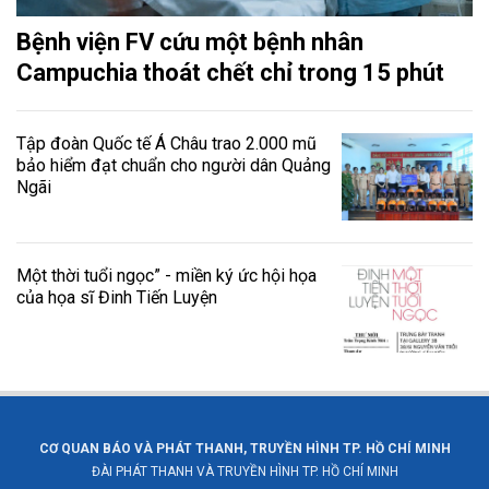
Bệnh viện FV cứu một bệnh nhân
Campuchia thoát chết chỉ trong 15 phút
Tập đoàn Quốc tế Á Châu trao 2.000 mũ
bảo hiểm đạt chuẩn cho người dân Quảng
Ngãi
Một thời tuổi ngọc” - miền ký ức hội họa
của họa sĩ Đinh Tiến Luyện
CƠ QUAN BÁO VÀ PHÁT THANH, TRUYỀN HÌNH TP. HỒ CHÍ MINH
ĐÀI PHÁT THANH VÀ TRUYỀN HÌNH TP. HỒ CHÍ MINH