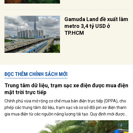
Gamuda Land đề xuất làm
metro 3,4 tỷ USD ở
TP.HCM
ĐỌC THÊM CHÍNH SÁCH MỚI
Trung tâm dữ liệu, trạm sạc xe điện được mua điện
mặt trời trực tiếp
Chính phủ vừa mở rộng cơ chế mua bán điện trực tiếp (DPPA), cho
phép các trung tâm dữ liệu, trạm sạc và cơ sở đổi pin xe điện tham
gia mua điện từ các nguồn năng lượng tái tạo. Quy định mới được
kỳ vọng thúc đẩy sử dụng điện xanh, đáp ứng nhu cầu ngày càng
tăng của nền kinh tế số và quá trình điện hóa giao thông.