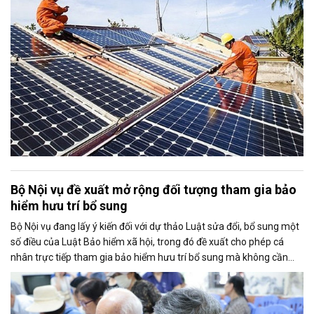
vào nguồn điện sạch.
Bộ Nội vụ đề xuất mở rộng đối tượng tham gia bảo
hiểm hưu trí bổ sung
Bộ Nội vụ đang lấy ý kiến đối với dự thảo Luật sửa đổi, bổ sung một
số điều của Luật Bảo hiểm xã hội, trong đó đề xuất cho phép cá
nhân trực tiếp tham gia bảo hiểm hưu trí bổ sung mà không cần
thông qua người sử dụng lao động. Dự thảo cũng điều chỉnh cách
tính thời gian đóng bảo hiểm xã hội nhằm bảo đảm quyền lợi cho
người tham gia.