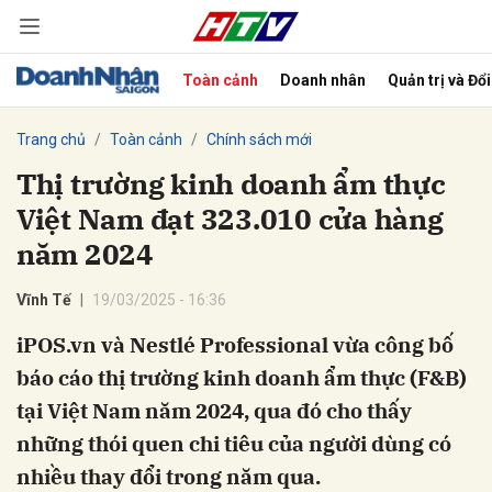
Toàn cảnh
Doanh nhân
Quản trị và Đổ
bình luận
Trang chủ
Toàn cảnh
Chính sách mới
Thị trường kinh doanh ẩm thực
Việt Nam đạt 323.010 cửa hàng
năm 2024
Vĩnh Tế
19/03/2025 - 16:36
iPOS.vn và Nestlé Professional vừa công bố
Hủy
G
báo cáo thị trường kinh doanh ẩm thực (F&B)
tại Việt Nam năm 2024, qua đó cho thấy
những thói quen chi tiêu của người dùng có
nhiều thay đổi trong năm qua.