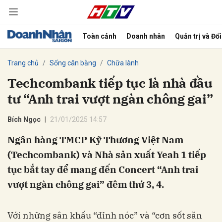
Toàn cảnh
Doanh nhân
Quản trị và Đổ
bình luận
Trang chủ
Sống cân bằng
Chữa lành
Techcombank tiếp tục là nhà đầu
tư “Anh trai vượt ngàn chông gai”
Bích Ngọc
21/01/2025 14:57
Ngân hàng TMCP Kỹ Thương Việt Nam
(Techcombank) và Nhà sản xuất Yeah 1 tiếp
Hủy
G
tục bắt tay để mang đến Concert “Anh trai
vượt ngàn chông gai” đêm thứ 3, 4.
Với những sân khấu “đỉnh nóc” và “cơn sốt săn