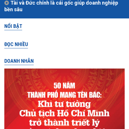
Tài và Đức chính là cái gốc giúp doanh nghiệp
bền sâu
NỔI BẬT
ĐỌC NHIỀU
DOANH NHÂN