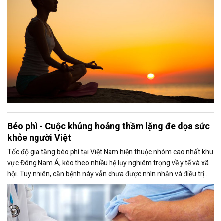
Béo phì - Cuộc khủng hoảng thầm lặng đe dọa sức
khỏe người Việt
Tốc độ gia tăng béo phì tại Việt Nam hiện thuộc nhóm cao nhất khu
vực Đông Nam Á, kéo theo nhiều hệ lụy nghiêm trọng về y tế và xã
hội. Tuy nhiên, căn bệnh này vẫn chưa được nhìn nhận và điều trị
đúng mức như một vấn đề mạn tính đáng lo ngại. Nếu không có
hành động kịp thời, Việt Nam có nguy cơ đánh mất cơ hội kiểm soát
tình hình. Đã đến lúc cần một chiến lược can thiệp toàn diện, vừa
quyết liệt vừa nhân văn, với sự tham gia đồng bộ của tất cả các