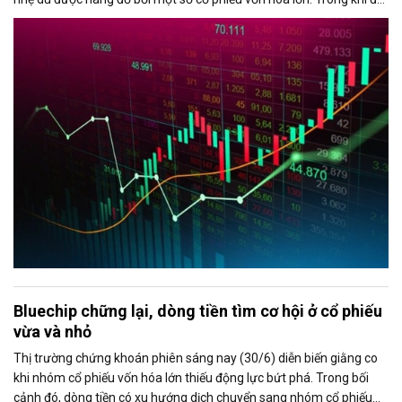
áp lực bán từ khối ngoại gia tăng mạnh vào cuối phiên, với giá trị
bán ròng vượt 1.100 tỷ đồng trên sàn HoSE.
Bluechip chững lại, dòng tiền tìm cơ hội ở cổ phiếu
vừa và nhỏ
Thị trường chứng khoán phiên sáng nay (30/6) diễn biến giằng co
khi nhóm cổ phiếu vốn hóa lớn thiếu động lực bứt phá. Trong bối
cảnh đó, dòng tiền có xu hướng dịch chuyển sang nhóm cổ phiếu