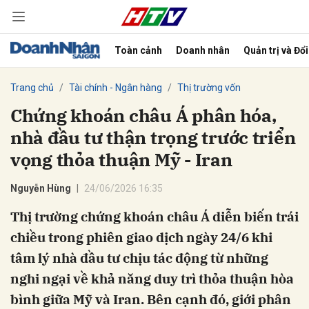
Toàn cảnh
Doanh nhân
Quản trị và Đổ
bình luận
Trang chủ
Tài chính - Ngân hàng
Thị trường vốn
Chứng khoán châu Á phân hóa,
nhà đầu tư thận trọng trước triển
vọng thỏa thuận Mỹ - Iran
Nguyễn Hùng
24/06/2026 16:35
Thị trường chứng khoán châu Á diễn biến trái
Hủy
G
chiều trong phiên giao dịch ngày 24/6 khi
tâm lý nhà đầu tư chịu tác động từ những
nghi ngại về khả năng duy trì thỏa thuận hòa
bình giữa Mỹ và Iran. Bên cạnh đó, giới phân