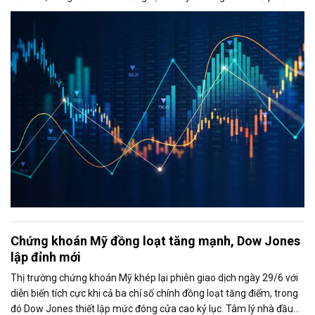
vừa và nhỏ, đặc biệt là nhóm chứng khoán, giúp thanh khoản thị
trường duy trì ở mức cao và VN-Index vẫn giữ được sắc xanh.
Chứng khoán Mỹ đồng loạt tăng mạnh, Dow Jones
lập đỉnh mới
Thị trường chứng khoán Mỹ khép lại phiên giao dịch ngày 29/6 với
diễn biến tích cực khi cả ba chỉ số chính đồng loạt tăng điểm, trong
đó Dow Jones thiết lập mức đóng cửa cao kỷ lục. Tâm lý nhà đầu