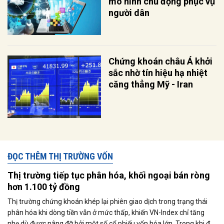
mô hình chủ động phục vụ
người dân
Chứng khoán châu Á khởi
sắc nhờ tín hiệu hạ nhiệt
căng thẳng Mỹ - Iran
ĐỌC THÊM THỊ TRƯỜNG VỐN
Thị trường tiếp tục phân hóa, khối ngoại bán ròng
hơn 1.100 tỷ đồng
Thị trường chứng khoán khép lại phiên giao dịch trong trạng thái
phân hóa khi dòng tiền vẫn ở mức thấp, khiến VN-Index chỉ tăng
nhẹ dù được nâng đỡ bởi một số cổ phiếu vốn hóa lớn. Trong khi đó,