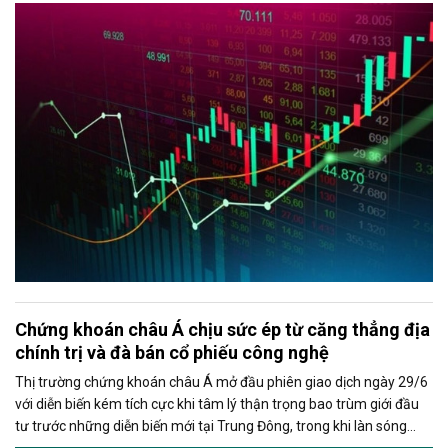
chiếm ưu thế. Áp lực giảm điểm của chỉ số chủ yếu đến từ nhóm cổ
phiếu vốn hóa lớn, đặc biệt là VIC và VHM.
Chứng khoán châu Á chịu sức ép từ căng thẳng địa
chính trị và đà bán cổ phiếu công nghệ
Thị trường chứng khoán châu Á mở đầu phiên giao dịch ngày 29/6
với diễn biến kém tích cực khi tâm lý thận trọng bao trùm giới đầu
tư trước những diễn biến mới tại Trung Đông, trong khi làn sóng
chốt lời ở nhóm cổ phiếu công nghệ tiếp tục gây áp lực lên các chỉ