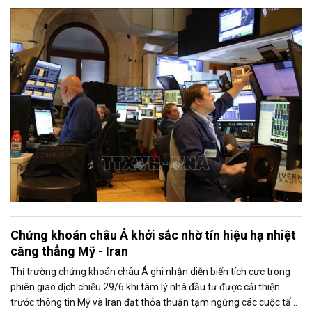
tư được cải thiện nhờ căng thẳng giữa Mỹ và Iran có dấu hiệu hạ
nhiệt, trong khi nhóm cổ phiếu công nghệ lấy lại đà tăng trước thềm
mùa công bố kết quả kinh doanh quý II.
Chứng khoán châu Á khởi sắc nhờ tín hiệu hạ nhiệt
căng thẳng Mỹ - Iran
Thị trường chứng khoán châu Á ghi nhận diễn biến tích cực trong
phiên giao dịch chiều 29/6 khi tâm lý nhà đầu tư được cải thiện
trước thông tin Mỹ và Iran đạt thỏa thuận tạm ngừng các cuộc tấn