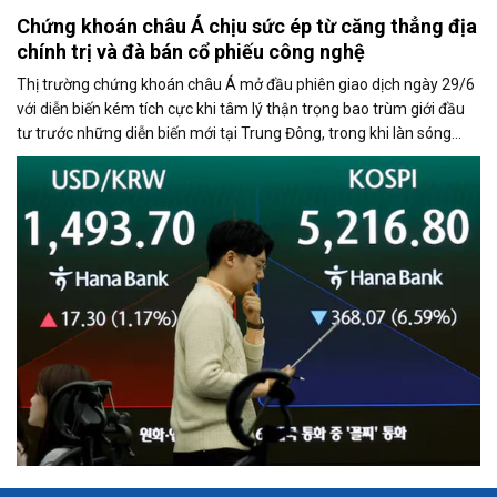
Chứng khoán châu Á chịu sức ép từ căng thẳng địa
chính trị và đà bán cổ phiếu công nghệ
Thị trường chứng khoán châu Á mở đầu phiên giao dịch ngày 29/6
với diễn biến kém tích cực khi tâm lý thận trọng bao trùm giới đầu
tư trước những diễn biến mới tại Trung Đông, trong khi làn sóng
chốt lời ở nhóm cổ phiếu công nghệ tiếp tục gây áp lực lên các chỉ
số lớn.