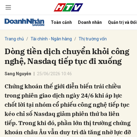
Toàn cảnh
Doanh nhân
Quản trị và Đổ
bình luận
Trang chủ
Tài chính - Ngân hàng
Thị trường vốn
Dòng tiền dịch chuyển khỏi công
nghệ, Nasdaq tiếp tục đi xuống
Sang Nguyễn
25/06/2026 10:46
Chứng khoán thế giới diễn biến trái chiều
trong phiên giao dịch ngày 24/6 khi áp lực
Hủy
G
chốt lời tại nhóm cổ phiếu công nghệ tiếp tục
kéo chỉ số Nasdaq giảm phiên thứ ba liên
tiếp. Trong khi đó, phần lớn thị trường chứng
khoán châu Âu vẫn duy trì đà tăng nhờ lực đỡ