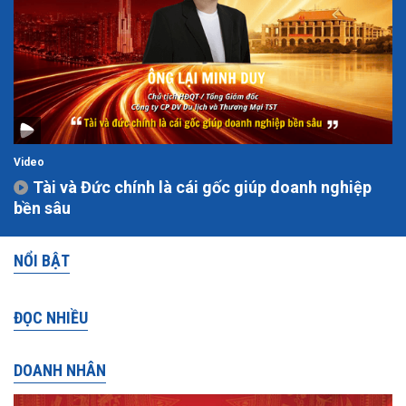
Video
Tài và Đức chính là cái gốc giúp doanh nghiệp
bền sâu
NỔI BẬT
ĐỌC NHIỀU
DOANH NHÂN