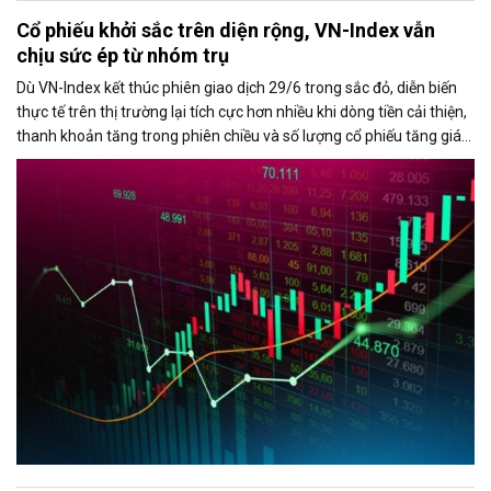
Cổ phiếu khởi sắc trên diện rộng, VN-Index vẫn
chịu sức ép từ nhóm trụ
Dù VN-Index kết thúc phiên giao dịch 29/6 trong sắc đỏ, diễn biến
thực tế trên thị trường lại tích cực hơn nhiều khi dòng tiền cải thiện,
thanh khoản tăng trong phiên chiều và số lượng cổ phiếu tăng giá
chiếm ưu thế. Áp lực giảm điểm của chỉ số chủ yếu đến từ nhóm cổ
phiếu vốn hóa lớn, đặc biệt là VIC và VHM.