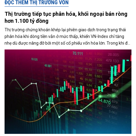
ĐỌC THÊM THỊ TRƯỜNG VỐN
Thị trường tiếp tục phân hóa, khối ngoại bán ròng
hơn 1.100 tỷ đồng
Thị trường chứng khoán khép lại phiên giao dịch trong trạng thái
phân hóa khi dòng tiền vẫn ở mức thấp, khiến VN-Index chỉ tăng
nhẹ dù được nâng đỡ bởi một số cổ phiếu vốn hóa lớn. Trong khi đó,
áp lực bán từ khối ngoại gia tăng mạnh vào cuối phiên, với giá trị
bán ròng vượt 1.100 tỷ đồng trên sàn HoSE.