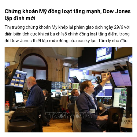
Chứng khoán Mỹ đồng loạt tăng mạnh, Dow Jones
lập đỉnh mới
Thị trường chứng khoán Mỹ khép lại phiên giao dịch ngày 29/6 với
diễn biến tích cực khi cả ba chỉ số chính đồng loạt tăng điểm, trong
đó Dow Jones thiết lập mức đóng cửa cao kỷ lục. Tâm lý nhà đầu
tư được cải thiện nhờ căng thẳng giữa Mỹ và Iran có dấu hiệu hạ
nhiệt, trong khi nhóm cổ phiếu công nghệ lấy lại đà tăng trước thềm
mùa công bố kết quả kinh doanh quý II.