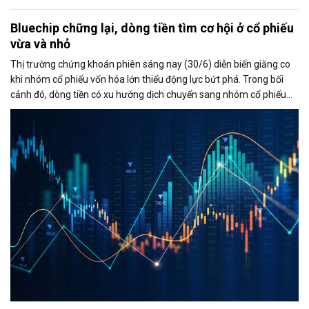
Bluechip chững lại, dòng tiền tìm cơ hội ở cổ phiếu
vừa và nhỏ
Thị trường chứng khoán phiên sáng nay (30/6) diễn biến giằng co
khi nhóm cổ phiếu vốn hóa lớn thiếu động lực bứt phá. Trong bối
cảnh đó, dòng tiền có xu hướng dịch chuyển sang nhóm cổ phiếu
vừa và nhỏ, đặc biệt là nhóm chứng khoán, giúp thanh khoản thị
trường duy trì ở mức cao và VN-Index vẫn giữ được sắc xanh.