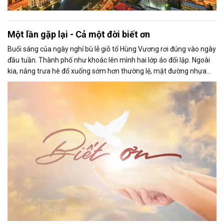
Một lần gặp lại - Cả một đời biết ơn
Buổi sáng của ngày nghỉ bù lễ giỗ tổ Hùng Vương rơi đúng vào ngày
đầu tuần. Thành phố như khoác lên mình hai lớp áo đối lập. Ngoài
kia, nắng trưa hè đổ xuống sớm hơn thường lệ, mặt đường nhựa
như tan ra dưới bánh xe, từng luồng khí nóng hắt lên bỏng rát.
Dòng người thưa thớt hơn ngày thường, nhưng ai cũng vội vã, như
muốn chạy trốn cái nắng gắt đang bủa vây. Những hàng cây đứng
im, lá không buồn lay động, chỉ có ánh sáng chói chang phủ lên mọi
thứ một màu vàng khắc nghiệt.