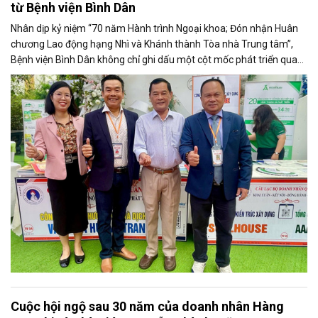
từ Bệnh viện Bình Dân
Nhân dịp kỷ niệm “70 năm Hành trình Ngoại khoa; Đón nhận Huân
chương Lao động hạng Nhì và Khánh thành Tòa nhà Trung tâm”,
Bệnh viện Bình Dân không chỉ ghi dấu một cột mốc phát triển quan
trọng mà còn lan tỏa những giá trị nhân văn sâu sắc, gắn kết cộng
đồng doanh nhân với sự nghiệp chăm sóc sức khỏe nhân dân.
Cuộc hội ngộ sau 30 năm của doanh nhân Hàng