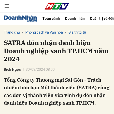
Toàn cảnh
Doanh nhân
Quản trị và Đổ
bình luận
Trang chủ
Phong cách và Văn hóa
Giá trị tử tế
SATRA đón nhận danh hiệu
Doanh nghiệp xanh TP.HCM năm
2024
Bích Ngọc
30/08/2024 08:00
Tổng Công ty Thương mại Sài Gòn - Trách
Hủy
G
nhiệm hữu hạn Một thành viên (SATRA) cùng
các đơn vị thành viên vừa vinh dự đón nhận
danh hiệu Doanh nghiệp xanh TP.HCM.