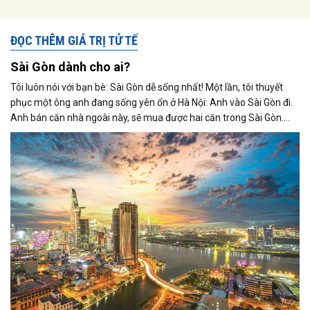
ĐỌC THÊM GIÁ TRỊ TỬ TẾ
Sài Gòn dành cho ai?
Tôi luôn nói với bạn bè: Sài Gòn dễ sống nhất! Một lần, tôi thuyết
phục một ông anh đang sống yên ổn ở Hà Nội: Anh vào Sài Gòn đi.
Anh bán căn nhà ngoài này, sẽ mua được hai căn trong Sài Gòn.
Việc kinh doanh của anh cũng sẽ thuận lợi hơn. Ông anh nghe lời và
bây giờ, sau 10 năm, anh ấy đã trở thành người Sài Gòn - TP.HCM
và lâu lâu vẫn cám ơn tôi.