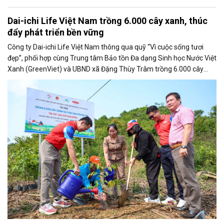
Dai-ichi Life Việt Nam trồng 6.000 cây xanh, thúc
đẩy phát triển bền vững
Công ty Dai-ichi Life Việt Nam thông qua quỹ “Vì cuộc sống tươi
đẹp”, phối hợp cùng Trung tâm Bảo tồn Đa dạng Sinh học Nước Việt
Xanh (GreenViet) và UBND xã Đặng Thùy Trâm trồng 6.000 cây
xanh tại Thảo nguyên Bùi Hui, tỉnh Quảng Ngãi. Hoạt động thuộc dự
án “Xanh mãi xanh”, nằm trong chuỗi chương trình “Kết nối triệu
yêu thương - Hạnh phúc cho trái đất” năm 2026.