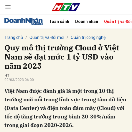
Toàn cảnh
Doanh nhân
Quản trị và Đổ
bình luận
Trang chủ
Quản trị và Đổi mới
Quản trị công nghệ
Quy mô thị trường Cloud ở Việt
Nam sẽ đạt mức 1 tỷ USD vào
năm 2025
HT
09/03/2023 06:00
Việt Nam được đánh giá là một trong 10 thị
Hủy
G
trường mới nổi trong lĩnh vực trung tâm dữ liệu
(Data Center) và điện toán đám mây (Cloud) với
tốc độ tăng trưởng trung bình 20-30%/năm
trong giai đoạn 2020-2026.