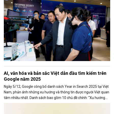
AI, văn hóa và bản sắc Việt dẫn đầu tìm kiếm trên
Google năm 2025
Ngày 5/12, Google công bố danh sách Year in Search 2025 tại Việt
Nam, phản ánh những xu hướng và thông tin được người Việt quan
tâm nhiều nhất. Danh sách bao gồm 10 chủ đề chính: “Xu hướng
chung,” “Tạo ảnh,” “Phim ảnh (chung),” “Phim ảnh Việt Nam,”
“Concert,” “Bài hát,” “Tin tức,” “Cách làm,” “Là gì” và “Du lịch”.