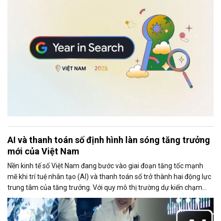
AI và thanh toán số định hình làn sóng tăng trưởng
mới của Việt Nam
Nền kinh tế số Việt Nam đang bước vào giai đoạn tăng tốc mạnh
mẽ khi trí tuệ nhân tạo (AI) và thanh toán số trở thành hai động lực
trung tâm của tăng trưởng. Với quy mô thị trường dự kiến chạm
mốc 39 tỷ USD trong năm 2025, Việt Nam đang nổi lên như một
trong những điểm sáng của Đông Nam Á về mức độ sẵn sàng công
nghệ, tốc độ số hóa và khả năng hấp thụ các mô hình kinh doanh