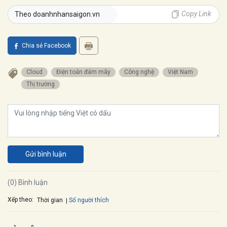
Copy Link
Theo doanhnhansaigon.vn
Chia sẻ Facebook
Cloud
Điện toán đám mây
Công nghệ
Việt Nam
Thị trường
Gửi bình luận
(0) Bình luận
Xếp theo:
Số người thích
Thời gian