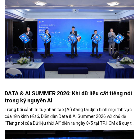
và đổi mới sáng tạo lớn nhất cả nước, định hướng này đang được
thúc đẩy mạnh mẽ thông qua các mô hình kết nối giữa cơ quan
quản lý, doanh nghiệp và nhà trường.
DATA & AI SUMMER 2026: Khi dữ liệu cất tiếng nói
trong kỷ nguyên AI
Trong bối cảnh trí tuệ nhân tạo (AI) đang tái định hình mọi lĩnh vực
của nền kinh tế số, Diễn đàn Data & AI Summer 2026 với chủ đề
“Tiếng nói của Dữ liệu thời AI” diễn ra ngày 8/5 tại TP.HCM đã quy tụ
hơn 500 đại biểu là lãnh đạo cơ quan quản lý, chuyên gia công nghệ,
doanh nghiệp, startup và cộng đồng đổi mới sáng tạo.