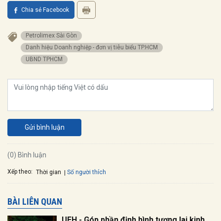
Chia sẻ Facebook
Petrolimex Sài Gòn
Danh hiệu Doanh nghiệp - đơn vị tiêu biểu TP.HCM
UBND TPHCM
Gửi bình luận
(0) Bình luận
Xếp theo:
Số người thích
Thời gian
BÀI LIÊN QUAN
UEH - Góp phần định hình tương lai kinh