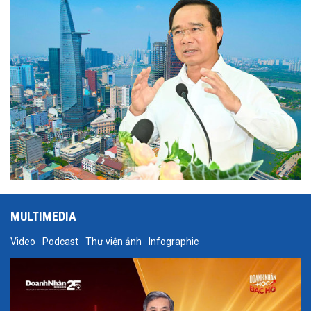
doanh nghiệp là trung tâm, ông đang từng bước dẫn dắt TP.HCM
chinh phục đỉnh cao mới trong kỷ nguyên vươn mình của đất nước.
MULTIMEDIA
Video
Podcast
Thư viện ảnh
Infographic