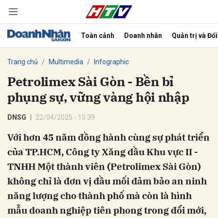
Toàn cảnh
Doanh nhân
Quản trị và Đổ
bình luận
Trang chủ
Multimedia
Infographic
Petrolimex Sài Gòn - Bền bỉ
phụng sự, vững vàng hội nhập
DNSG
22/04/2025 - 15:39
Với hơn 45 năm đồng hành cùng sự phát triển
của TP.HCM, Công ty Xăng dầu Khu vực II -
Hủy
G
TNHH Một thành viên (Petrolimex Sài Gòn)
không chỉ là đơn vị đầu mối đảm bảo an ninh
năng lượng cho thành phố mà còn là hình
mẫu doanh nghiệp tiên phong trong đổi mới,