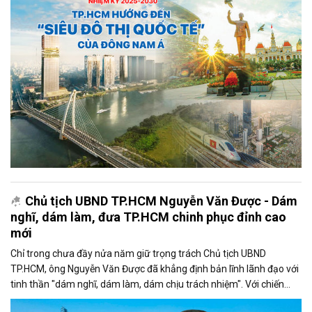
tái cấu trúc toàn diện không gian phát triển, nơi ba cực kinh tế năng
động bậc nhất cả nước hội tụ hướng đến tầm nhìn mới là “siêu đô
thị quốc tế” của Đông Nam Á, top 1
Chủ tịch UBND TP.HCM Nguyễn Văn Được - Dám
nghĩ, dám làm, đưa TP.HCM chinh phục đỉnh cao
mới
Chỉ trong chưa đầy nửa năm giữ trọng trách Chủ tịch UBND
TP.HCM, ông Nguyễn Văn Được đã khẳng định bản lĩnh lãnh đạo với
tinh thần "dám nghĩ, dám làm, dám chịu trách nhiệm". Với chiến
lược rõ ràng, đội ngũ hành động, mô hình chính quyền phục vụ và