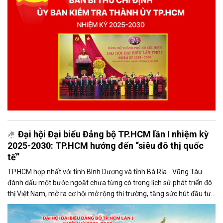
Đại hội Đại biểu Đảng bộ TP.HCM lần I nhiệm kỳ
2025-2030: TP.HCM hướng đến “siêu đô thị quốc
tế”
TP.HCM hợp nhất với tỉnh Bình Dương và tỉnh Bà Rịa - Vũng Tàu
đánh dấu một bước ngoặt chưa từng có trong lịch sử phát triển đô
thị Việt Nam, mở ra cơ hội mở rộng thị trường, tăng sức hút đầu tư,
kết nối hạ tầng, kết nối chuỗi sản xuất và nâng tầm vị thế quốc tế.
Đây không chỉ là sự sáp nhập về địa giới hành chính, mà là quá trình