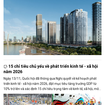
mục tiêu phát triển theo định hướng dài hạn của Nghị quyết Đại hội
Đảng bộ Thành phố.
15 chỉ tiêu chủ yếu về phát triển kinh tế - xã hội
năm 2026
Ngày 13/11, Quốc hội đã thông qua Nghị quyết về kế hoạch phát
triển kinh tế - xã hội năm 2026, đặt mục tiêu tăng trưởng GDP từ
10% trở lên và xác định 15 chỉ tiêu trọng tâm về kinh tế, xã hội, môi
trường và phát triển bền vững, nhằm tạo nền tảng cho giai đoạn đổi
mới toàn diện và nâng cao chất lượng đời sống nhân dân.