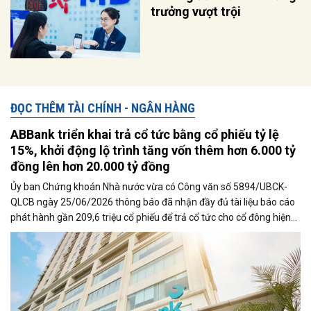
trưởng vượt trội
ĐỌC THÊM TÀI CHÍNH - NGÂN HÀNG
ABBank triển khai trả cổ tức bằng cổ phiếu tỷ lệ
15%, khởi động lộ trình tăng vốn thêm hơn 6.000 tỷ
đồng lên hơn 20.000 tỷ đồng
Ủy ban Chứng khoán Nhà nước vừa có Công văn số 5894/UBCK-
QLCB ngày 25/06/2026 thông báo đã nhận đầy đủ tài liệu báo cáo
phát hành gần 209,6 triệu cổ phiếu để trả cổ tức cho cổ đông hiện
hữu với tỉ lệ 15% của Ngân hàng TMCP An Bình (ABBank - Mã
chứng khoán ABB). Ngay sau khi có thông báo này, Ngân hàng xúc
tiến triển khai đợt phát hành cổ phiếu để trả cổ tức cho cổ đông.