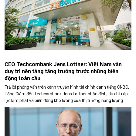
CEO Techcombank Jens Lottner: Việt Nam vẫn
duy trì nền tảng tăng trưởng trước những biến
động toàn cầu
Trả lời phỏng vấn trên kênh truyền hình tài chính danh tiếng CNBC,
Tổng Giám đốc Techcombank Jens Lottner nhận định, dù chịu áp
lực lạm phát và biến động khó lường của thị trường năng lượng
toàn cầu, kinh tế Việt Nam vẫn giữ vững đà tăng trưởng. Lãnh đạo
Techcombank nhấn mạnh, các đầu tàu kinh tế và khối doanh
nghiệp lớn tại Việt Nam hiện chưa ghi nhận ảnh hưởng rõ rệt, đồng
thời vẫn kiên định với các kế hoạch đầu tư dài hạn.