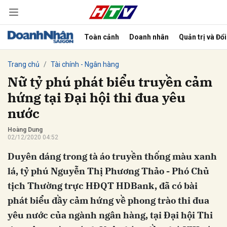
Toàn cảnh
Doanh nhân
Quản trị và Đổ
bình luận
Trang chủ
Tài chính - Ngân hàng
Nữ tỷ phú phát biểu truyền cảm
hứng tại Đại hội thi đua yêu
nước
Hoàng Dung
02/12/2020 04:52
Duyên dáng trong tà áo truyền thống màu xanh
Hủy
G
lá, tỷ phú Nguyễn Thị Phương Thảo - Phó Chủ
tịch Thường trực HĐQT HDBank, đã có bài
phát biểu đầy cảm hứng về phong trào thi đua
yêu nước của ngành ngân hàng, tại Đại hội Thi