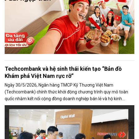
Techcombank và hệ sinh thái kiến tạo “Bản đồ
Khám phá Việt Nam rực rỡ”
Ngày 30/5/2026, Ngân hàng TMCP Kỹ Thương Việt Nam
(Techcombank) chính thức khởi động chương trình quy mô toàn
quốc nhằm kết nối cộng đồng doanh nghiệp bán lẻ và hộ kinh
doanh trong các lĩnh vực du lịch, ẩm thực, lưu trú và giải trí với hơn
25 triệu khách hàng trong hệ sinh thái số của Techcombank.
Chương trình được khởi động tại Quảng Ninh, Đà Nẵng, Nha Trang
và sẽ tiếp tục mở rộng đến các địa bàn trọng điểm du lịch trên toàn
quốc trong thời gian tới.