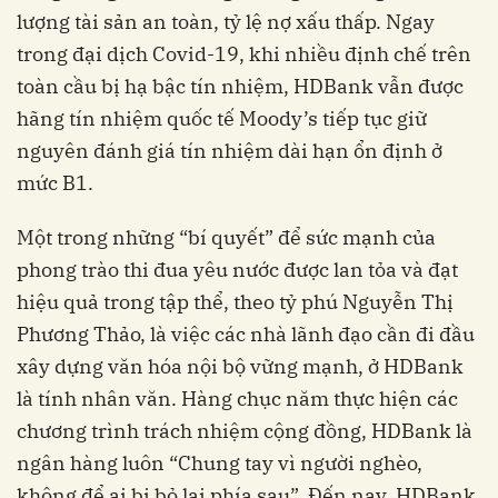
lượng tài sản an toàn, tỷ lệ nợ xấu thấp. Ngay
trong đại dịch Covid-19, khi nhiều định chế trên
toàn cầu bị hạ bậc tín nhiệm, HDBank vẫn được
hãng tín nhiệm quốc tế Moody’s tiếp tục giữ
nguyên đánh giá tín nhiệm dài hạn ổn định ở
mức B1.
Một trong những “bí quyết” để sức mạnh của
phong trào thi đua yêu nước được lan tỏa và đạt
hiệu quả trong tập thể, theo tỷ phú Nguyễn Thị
Phương Thảo, là việc các nhà lãnh đạo cần đi đầu
xây dựng văn hóa nội bộ vững mạnh, ở HDBank
là tính nhân văn. Hàng chục năm thực hiện các
chương trình trách nhiệm cộng đồng, HDBank là
ngân hàng luôn “Chung tay vì người nghèo,
không để ai bị bỏ lại phía sau”. Đến nay, HDBank