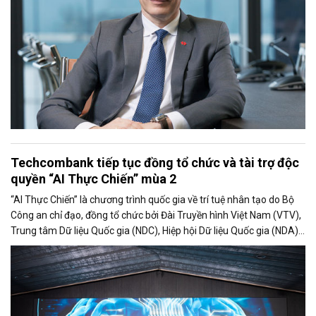
Techcombank tiếp tục đồng tổ chức và tài trợ độc
quyền “AI Thực Chiến” mùa 2
“AI Thực Chiến” là chương trình quốc gia về trí tuệ nhân tạo do Bộ
Công an chỉ đạo, đồng tổ chức bởi Đài Truyền hình Việt Nam (VTV),
Trung tâm Dữ liệu Quốc gia (NDC), Hiệp hội Dữ liệu Quốc gia (NDA)
cùng Ngân hàng TMCP Kỹ Thương Việt Nam (Techcombank),
nhằm tìm kiếm, phát hiện và bồi dưỡng nhân tài AI cho đất nước,
kiến tạo sức mạnh giúp Việt Nam vươn tầm trong kỷ nguyên mới.