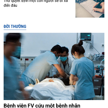
Thứ quyết định một con người sẽ đi xa
đến đâu
ĐỜI THƯỜNG
Bệnh viện FV cứu một bệnh nhân