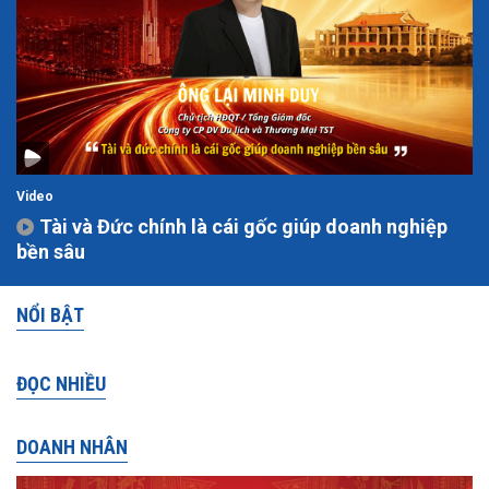
Video
Tài và Đức chính là cái gốc giúp doanh nghiệp
bền sâu
NỔI BẬT
ĐỌC NHIỀU
DOANH NHÂN