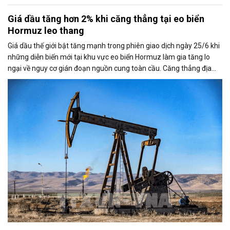
Giá dầu tăng hơn 2% khi căng thẳng tại eo biển
Hormuz leo thang
Giá dầu thế giới bật tăng mạnh trong phiên giao dịch ngày 25/6 khi
những diễn biến mới tại khu vực eo biển Hormuz làm gia tăng lo
ngại về nguy cơ gián đoạn nguồn cung toàn cầu. Căng thẳng địa
chính trị cũng khiến thị trường đặt dấu hỏi về khả năng duy trì thỏa
thuận ngừng bắn giữa Mỹ và Iran.