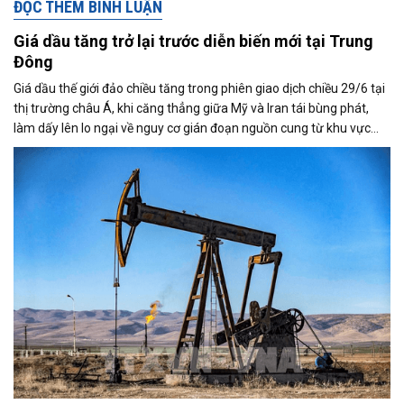
ĐỌC THÊM BÌNH LUẬN
Giá dầu tăng trở lại trước diễn biến mới tại Trung
Đông
Giá dầu thế giới đảo chiều tăng trong phiên giao dịch chiều 29/6 tại
thị trường châu Á, khi căng thẳng giữa Mỹ và Iran tái bùng phát,
làm dấy lên lo ngại về nguy cơ gián đoạn nguồn cung từ khu vực
Trung Đông. Tuy nhiên, triển vọng nối lại đàm phán giữa hai bên đã
phần nào hạn chế đà tăng của thị trường.