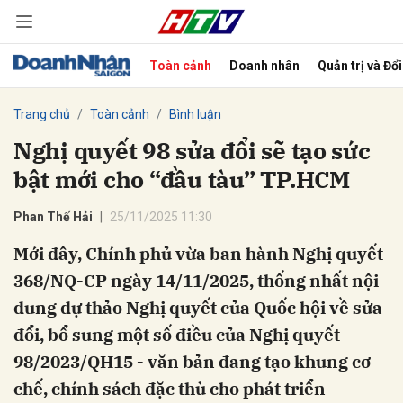
Toàn cảnh
Doanh nhân
Quản trị và Đổ
bình luận
Trang chủ
Toàn cảnh
Bình luận
Nghị quyết 98 sửa đổi sẽ tạo sức
bật mới cho “đầu tàu” TP.HCM
Phan Thế Hải
25/11/2025 11:30
Mới đây, Chính phủ vừa ban hành Nghị quyết
368/NQ-CP ngày 14/11/2025, thống nhất nội
Hủy
G
dung dự thảo Nghị quyết của Quốc hội về sửa
đổi, bổ sung một số điều của Nghị quyết
98/2023/QH15 - văn bản đang tạo khung cơ
chế, chính sách đặc thù cho phát triển