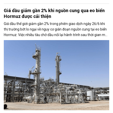
Giá dầu giảm gần 2% khi nguồn cung qua eo biển
Hormuz được cải thiện
Giá dầu thế giới giảm gần 2% trong phiên giao dịch ngày 26/6 khi
thị trường bớt lo ngại về nguy cơ gián đoạn nguồn cung tại eo biển
Hormuz. Việc nhiều tàu chở dầu nối lại hành trình sau thời gian mắc
kẹt đã tạo áp lực lên giá, bất chấp những rủi ro địa chính trị tại khu
vực vẫn chưa hoàn toàn chấm dứt.