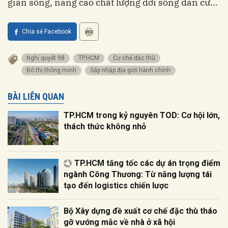
gian sống, nâng cao chất lượng đời sống dân cư…
Chia sẻ Facebook
Nghị quyết 98
TP.HCM
Cơ chế đặc thù
Đô thị thông minh
Sáp nhập địa giới hành chính
BÀI LIÊN QUAN
TP.HCM trong kỷ nguyên TOD: Cơ hội lớn,
thách thức không nhỏ
TP.HCM tăng tốc các dự án trọng điểm
ngành Công Thương: Từ năng lượng tái
tạo đến logistics chiến lược
Bộ Xây dựng đề xuất cơ chế đặc thù tháo
gỡ vướng mắc về nhà ở xã hội