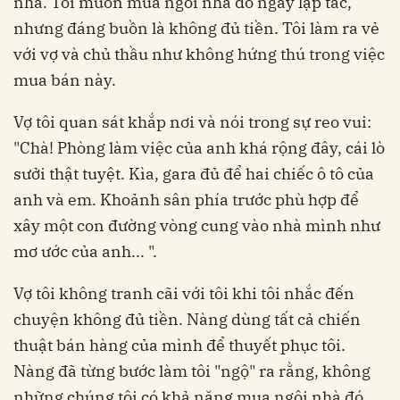
nhà. Tôi muốn mua ngôi nhà đó ngay lập tắc,
nhưng đáng buồn là không đủ tiền. Tôi làm ra vẻ
với vợ và chủ thầu như không hứng thú trong việc
mua bán này.
Vợ tôi quan sát khắp nơi và nói trong sự reo vui:
"Chà! Phòng làm việc của anh khá rộng đây, cái lò
sưởi thật tuyệt. Kìa, gara đủ để hai chiếc ô tô của
anh và em. Khoảnh sân phía trước phù hợp để
xây một con đường vòng cung vào nhà mình như
mơ ước của anh... ".
Vợ tôi không tranh cãi với tôi khi tôi nhắc đến
chuyện không đủ tiền. Nàng dùng tất cả chiến
thuật bán hàng của mình để thuyết phục tôi.
Nàng đã từng bước làm tôi "ngộ" ra rằng, không
những chúng tôi có khả năng mua ngôi nhà đó