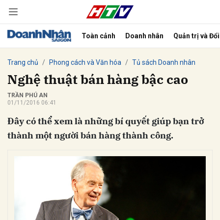
Toàn cảnh
Doanh nhân
Quản trị và Đổ
bình luận
Trang chủ
Phong cách và Văn hóa
Tủ sách Doanh nhân
Nghệ thuật bán hàng bậc cao
TRẦN PHÚ AN
01/11/2016 06:41
Đây có thể xem là những bí quyết giúp bạn trở
thành một người bán hàng thành công.
Hủy
G