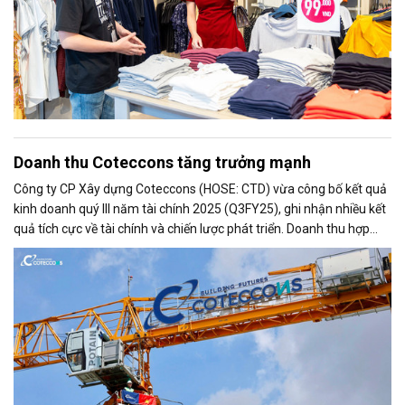
Doanh thu Coteccons tăng trưởng mạnh
Công ty CP Xây dựng Coteccons (HOSE: CTD) vừa công bố kết quả
kinh doanh quý III năm tài chính 2025 (Q3FY25), ghi nhận nhiều kết
quả tích cực về tài chính và chiến lược phát triển. Doanh thu hợp
nhất quý đạt 5.003 tỷ đồng, tăng 7,2% so với cùng kỳ nhờ đẩy mạnh
tốc độ thi công và bàn giao dự án.