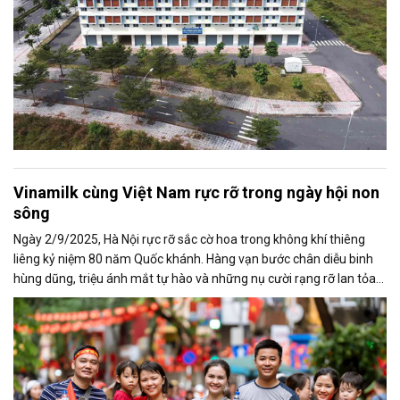
Vinamilk cùng Việt Nam rực rỡ trong ngày hội non
sông
Ngày 2/9/2025, Hà Nội rực rỡ sắc cờ hoa trong không khí thiêng
liêng kỷ niệm 80 năm Quốc khánh. Hàng vạn bước chân diễu binh
hùng dũng, triệu ánh mắt tự hào và những nụ cười rạng rỡ lan tỏa
khắp thủ đô như viết tiếp câu chuyện hào hùng của dân tộc.