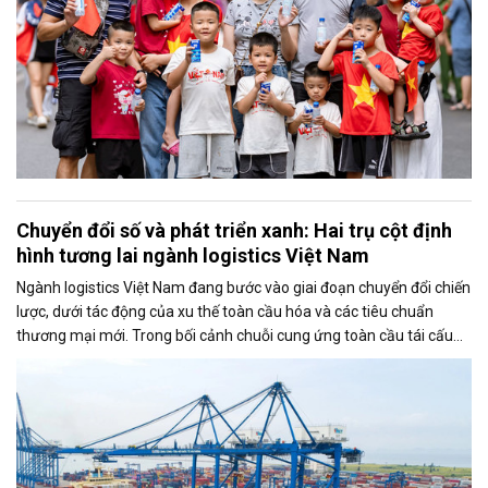
Chuyển đổi số và phát triển xanh: Hai trụ cột định
hình tương lai ngành logistics Việt Nam
Ngành logistics Việt Nam đang bước vào giai đoạn chuyển đổi chiến
lược, dưới tác động của xu thế toàn cầu hóa và các tiêu chuẩn
thương mại mới. Trong bối cảnh chuỗi cung ứng toàn cầu tái cấu
trúc, chuyển đổi số và phát triển xanh đang nổi lên như hai trụ cột
song hành, giúp doanh nghiệp (DN) logistics nâng cao hiệu quả,
giảm phát thải và khẳng định vị thế trong khu vực châu Á - Thái
Bình Dương.