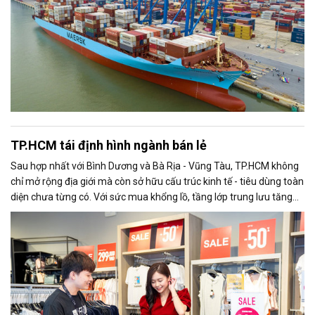
TP.HCM tái định hình ngành bán lẻ
Sau hợp nhất với Bình Dương và Bà Rịa - Vũng Tàu, TP.HCM không
chỉ mở rộng địa giới mà còn sở hữu cấu trúc kinh tế - tiêu dùng toàn
diện chưa từng có. Với sức mua khổng lồ, tầng lớp trung lưu tăng
trưởng nhanh, cùng định hướng chuyển đổi số mạnh mẽ, thành phố
đang trở thành trung tâm bán lẻ đa cực, mang lại cơ hội chiến lược
cho các doanh nghiệp (DN) biết nắm bắt thời cơ và hành động sớm.