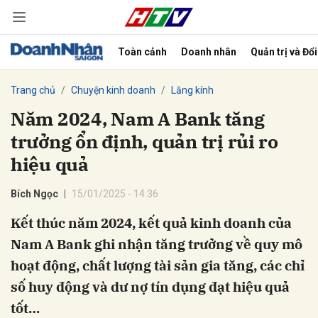
Toàn cảnh
Doanh nhân
Quản trị và Đổ
bình luận
Trang chủ
Chuyện kinh doanh
Lăng kính
Năm 2024, Nam A Bank tăng
trưởng ổn định, quản trị rủi ro
hiệu quả
Bích Ngọc
15/01/2025 - 14:36
Kết thúc năm 2024, kết quả kinh doanh của
Hủy
G
Nam A Bank ghi nhận tăng trưởng về quy mô
hoạt động, chất lượng tài sản gia tăng, các chỉ
số huy động và dư nợ tín dụng đạt hiệu quả
tốt…