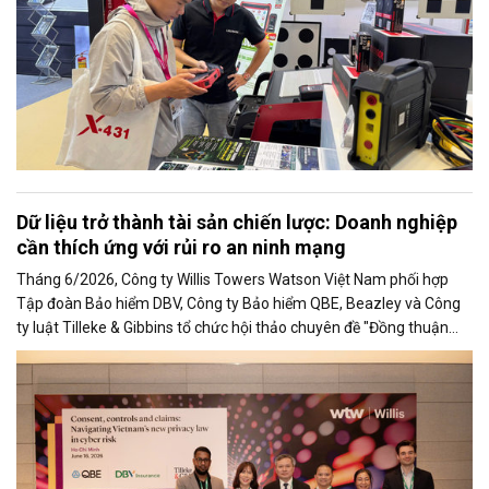
Dữ liệu trở thành tài sản chiến lược: Doanh nghiệp
cần thích ứng với rủi ro an ninh mạng
Tháng 6/2026, Công ty Willis Towers Watson Việt Nam phối hợp
Tập đoàn Bảo hiểm DBV, Công ty Bảo hiểm QBE, Beazley và Công
ty luật Tilleke & Gibbins tổ chức hội thảo chuyên đề "Đồng thuận
kiểm soát và Bồi thường trong quản trị rủi ro an ninh mạng".