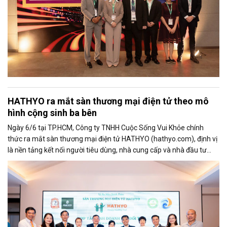
HATHYO ra mắt sàn thương mại điện tử theo mô
hình cộng sinh ba bên
Ngày 6/6 tại TP.HCM, Công ty TNHH Cuộc Sống Vui Khỏe chính
thức ra mắt sàn thương mại điện tử HATHYO (hathyo.com), định vị
là nền tảng kết nối người tiêu dùng, nhà cung cấp và nhà đầu tư
theo mô hình cộng sinh ba bên, hướng đến lĩnh vực hàng tiêu dùng
thiết yếu và sức khỏe cộng đồng.