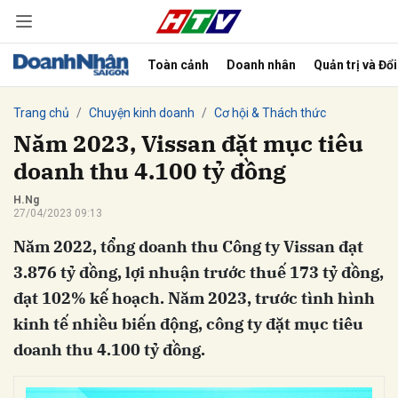
Toàn cảnh
Doanh nhân
Quản trị và Đổ
bình luận
Trang chủ
Chuyện kinh doanh
Cơ hội & Thách thức
Năm 2023, Vissan đặt mục tiêu
doanh thu 4.100 tỷ đồng
H.Ng
27/04/2023 09:13
Năm 2022, tổng doanh thu Công ty Vissan đạt
3.876 tỷ đồng, lợi nhuận trước thuế 173 tỷ đồng,
đạt 102% kế hoạch. Năm 2023, trước tình hình
Hủy
G
kinh tế nhiều biến động, công ty đặt mục tiêu
doanh thu 4.100 tỷ đồng.