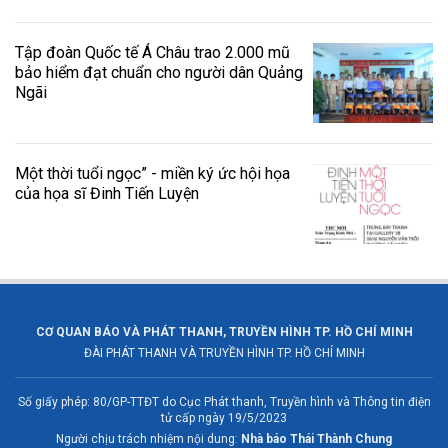
Tập đoàn Quốc tế Á Châu trao 2.000 mũ
bảo hiểm đạt chuẩn cho người dân Quảng
Ngãi
Một thời tuổi ngọc” - miền ký ức hội họa
của họa sĩ Đinh Tiến Luyện
CƠ QUAN BÁO VÀ PHÁT THANH, TRUYỀN HÌNH TP. HỒ CHÍ MINH
ĐÀI PHÁT THANH VÀ TRUYỀN HÌNH TP. HỒ CHÍ MINH
Số giấy phép: 80/GP-TTĐT do Cục Phát thanh, Truyền hình và Thông tin điện
tử cấp ngày 19/5/2023
Người chịu trách nhiệm nội dung:
Nhà báo Thái Thành Chung