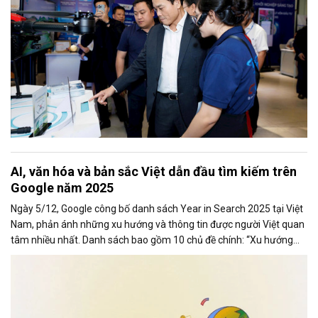
AI, văn hóa và bản sắc Việt dẫn đầu tìm kiếm trên
Google năm 2025
Ngày 5/12, Google công bố danh sách Year in Search 2025 tại Việt
Nam, phản ánh những xu hướng và thông tin được người Việt quan
tâm nhiều nhất. Danh sách bao gồm 10 chủ đề chính: “Xu hướng
chung,” “Tạo ảnh,” “Phim ảnh (chung),” “Phim ảnh Việt Nam,”
“Concert,” “Bài hát,” “Tin tức,” “Cách làm,” “Là gì” và “Du lịch”.