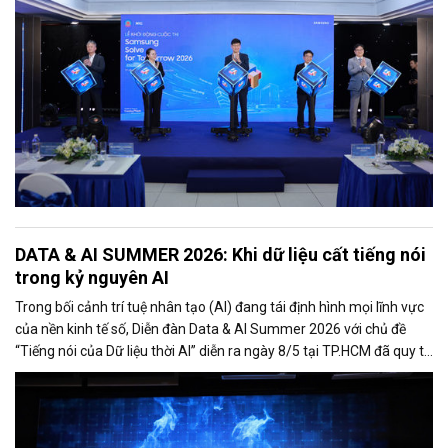
quản lý, doanh nghiệp và nhà trường.
DATA & AI SUMMER 2026: Khi dữ liệu cất tiếng nói
trong kỷ nguyên AI
Trong bối cảnh trí tuệ nhân tạo (AI) đang tái định hình mọi lĩnh vực
của nền kinh tế số, Diễn đàn Data & AI Summer 2026 với chủ đề
“Tiếng nói của Dữ liệu thời AI” diễn ra ngày 8/5 tại TP.HCM đã quy tụ
hơn 500 đại biểu là lãnh đạo cơ quan quản lý, chuyên gia công nghệ,
doanh nghiệp, startup và cộng đồng đổi mới sáng tạo.