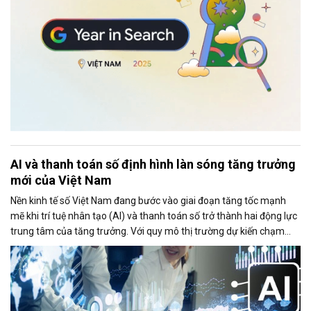
AI và thanh toán số định hình làn sóng tăng trưởng
mới của Việt Nam
Nền kinh tế số Việt Nam đang bước vào giai đoạn tăng tốc mạnh
mẽ khi trí tuệ nhân tạo (AI) và thanh toán số trở thành hai động lực
trung tâm của tăng trưởng. Với quy mô thị trường dự kiến chạm
mốc 39 tỷ USD trong năm 2025, Việt Nam đang nổi lên như một
trong những điểm sáng của Đông Nam Á về mức độ sẵn sàng công
nghệ, tốc độ số hóa và khả năng hấp thụ các mô hình kinh doanh
mới.