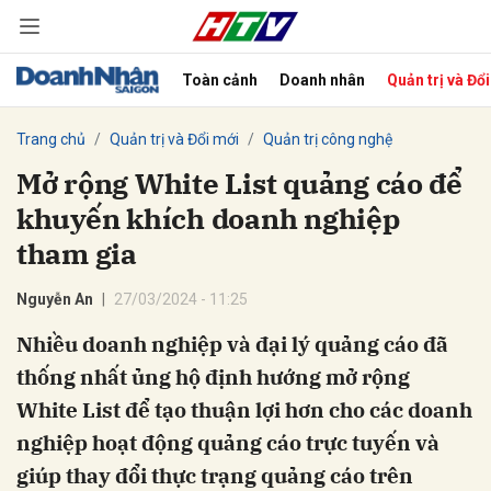
Toàn cảnh
Doanh nhân
Quản trị và Đổ
bình luận
Trang chủ
Quản trị và Đổi mới
Quản trị công nghệ
Mở rộng White List quảng cáo để
khuyến khích doanh nghiệp
tham gia
Nguyễn An
27/03/2024 - 11:25
Nhiều doanh nghiệp và đại lý quảng cáo đã
Hủy
G
thống nhất ủng hộ định hướng mở rộng
White List để tạo thuận lợi hơn cho các doanh
nghiệp hoạt động quảng cáo trực tuyến và
giúp thay đổi thực trạng quảng cáo trên