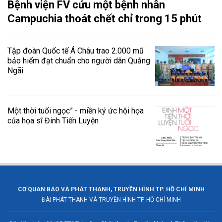
Bệnh viện FV cứu một bệnh nhân
Campuchia thoát chết chỉ trong 15 phút
Tập đoàn Quốc tế Á Châu trao 2.000 mũ
bảo hiểm đạt chuẩn cho người dân Quảng
Ngãi
Một thời tuổi ngọc” - miền ký ức hội họa
của họa sĩ Đinh Tiến Luyện
CƠ QUAN BÁO VÀ PHÁT THANH, TRUYỀN HÌNH TP. HỒ CHÍ MINH
ĐÀI PHÁT THANH VÀ TRUYỀN HÌNH TP. HỒ CHÍ MINH