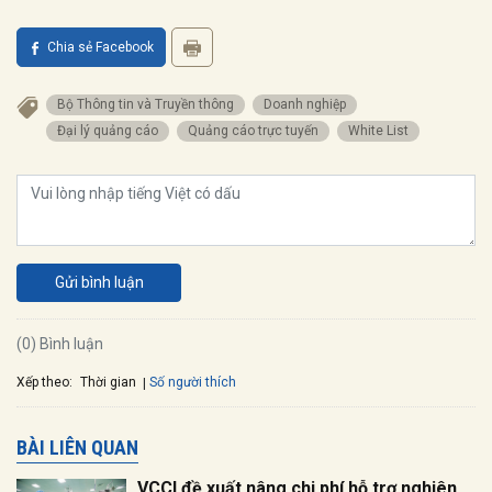
Chia sẻ Facebook
Bộ Thông tin và Truyền thông
doanh nghiệp
đại lý quảng cáo
quảng cáo trực tuyến
White List
Gửi bình luận
(0) Bình luận
Xếp theo:
Số người thích
Thời gian
BÀI LIÊN QUAN
VCCI đề xuất nâng chi phí hỗ trợ nghiên