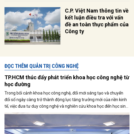
C.P. Việt Nam thông tin về
kết luận điều tra với vấn
đề an toàn thực phẩm của
Công ty
ĐỌC THÊM QUẢN TRỊ CÔNG NGHỆ
TP.HCM thúc đẩy phát triển khoa học công nghệ từ
học đường
Trong bối cảnh khoa học công nghệ, đổi mới sáng tạo và chuyển
đổi số ngày càng trở thành động lực tăng trưởng mới của nền kinh
tế, việc đưa tư duy công nghệ và nghiên cứu khoa học đến học sinh
đang được xem là bước đi quan trọng để hình thành nguồn nhân
lực tương lai. Tại TP.HCM - trung tâm kinh tế, khoa học công nghệ
và đổi mới sáng tạo lớn nhất cả nước, định hướng này đang được
thúc đẩy mạnh mẽ thông qua các mô hình kết nối giữa cơ quan