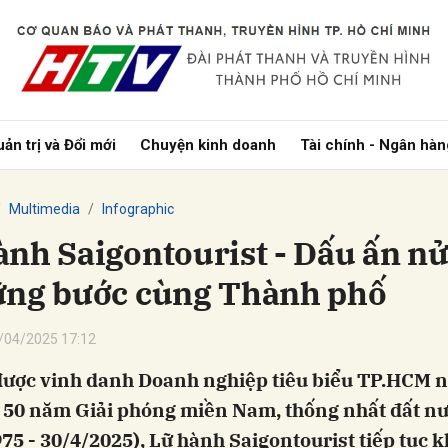
bình luận
ản trị và Đổi mới
Chuyện kinh doanh
Tài chính - Ngân hàn
Multimedia
Infographic
ành Saigontourist - Dấu ấn nử
ững bước cùng Thành phố
Hủy
G
/04/2025 17:12
được vinh danh Doanh nghiệp tiêu biểu TP.HCM 
 50 năm Giải phóng miền Nam, thống nhất đất n
75 - 30/4/2025), Lữ hành Saigontourist tiếp tục 