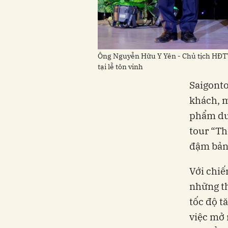
Ông Nguyễn Hữu Y Yên - Chủ tịch HĐTV
tại lễ tôn vinh
Saigonto
khách, m
phẩm du 
tour “Th
đậm bản 
Với chiế
những th
tốc độ t
việc mở 