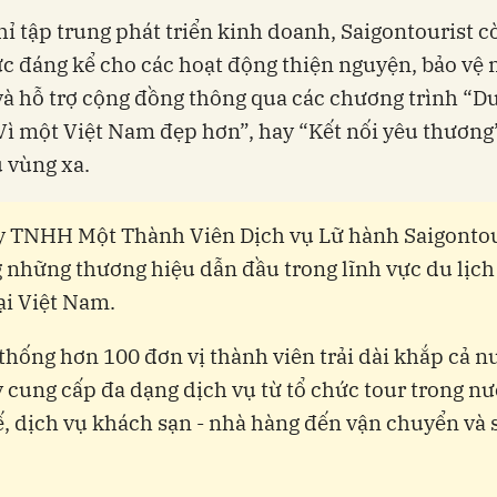
ỉ tập trung phát triển kinh doanh, Saigontourist 
c đáng kể cho các hoạt động thiện nguyện, bảo vệ 
và hỗ trợ cộng đồng thông qua các chương trình “Du
Vì một Việt Nam đẹp hơn”, hay “Kết nối yêu thương”
 vùng xa.
y TNHH Một Thành Viên Dịch vụ Lữ hành Saigontour
g những thương hiệu dẫn đầu trong lĩnh vực du lịch 
ại Việt Nam.
 thống hơn 100 đơn vị thành viên trải dài khắp cả n
y cung cấp đa dạng dịch vụ từ tổ chức tour trong nư
ế, dịch vụ khách sạn - nhà hàng đến vận chuyển và 