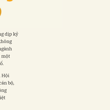
ng dịp kỷ
 không
 ngành
a một
ố.
h Hội
cán bộ,
ộng
iệt