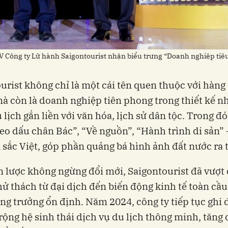
 Công ty Lữ hành Saigontourist nhận biểu trưng “Doanh nghiệp tiê
urist không chỉ là một cái tên quen thuộc với hàng 
à còn là doanh nghiệp tiên phong trong thiết kế n
lịch gắn liền với văn hóa, lịch sử dân tộc. Trong đó
eo dấu chân Bác”, “Về nguồn”, “Hành trình di sản”
sắc Việt, góp phần quảng bá hình ảnh đất nước ra t
n lược không ngừng đổi mới, Saigontourist đã vượt
ử thách từ đại dịch đến biến động kinh tế toàn cầu,
ăng trưởng ổn định. Năm 2024, công ty tiếp tục ghi
rộng hệ sinh thái dịch vụ du lịch thông minh, tăng