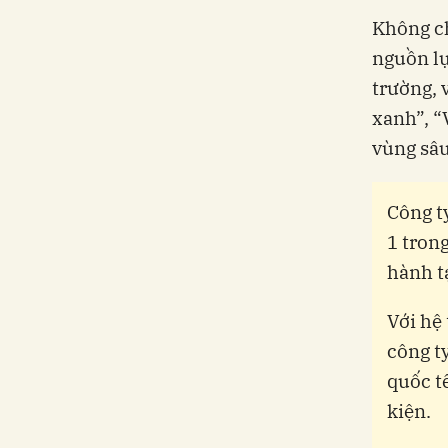
Không ch
nguồn lự
trường, 
xanh”, “
vùng sâu
Công t
1 tron
hành t
Với hệ
công t
quốc t
kiện.