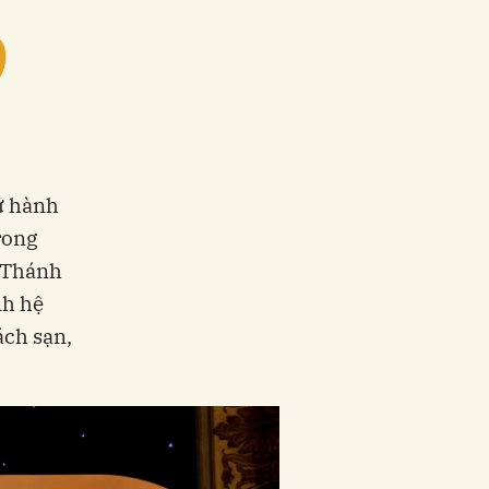
ữ hành
rong
ê Thánh
nh hệ
ách sạn,