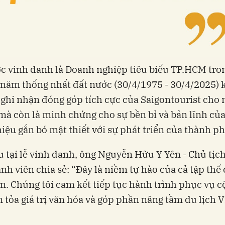
c vinh danh là Doanh nghiệp tiêu biểu TP.HCM tro
năm thống nhất đất nước (30/4/1975 - 30/4/2025)
ự ghi nhận đóng góp tích cực của Saigontourist cho
 mà còn là minh chứng cho sự bền bỉ và bản lĩnh củ
iệu gắn bó mật thiết với sự phát triển của thành ph
u tại lễ vinh danh, ông Nguyễn Hữu Y Yên - Chủ tịc
nh viên chia sẻ: “Đây là niềm tự hào của cả tập thể 
n. Chúng tôi cam kết tiếp tục hành trình phục vụ c
n tỏa giá trị văn hóa và góp phần nâng tầm du lịch V