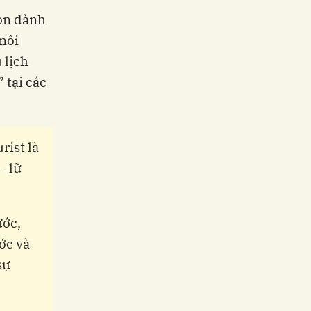
còn dành
môi
 lịch
 tại các
ist là
- lữ
ước,
ớc và
sự