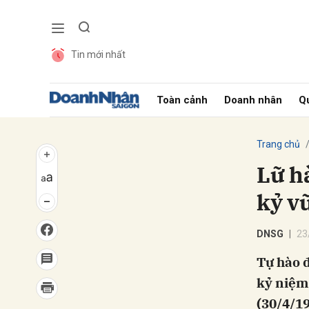
Tin mới nhất
Gửi 
Toàn cảnh
Doanh nhân
Qu
Trang chủ
Lữ h
kỷ v
DNSG
23
Tự hào 
kỷ niệm
(30/4/19