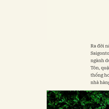
Ra đời 
Saigonto
ngành du
Tôn, quậ
thống hơ
nhà hàng,