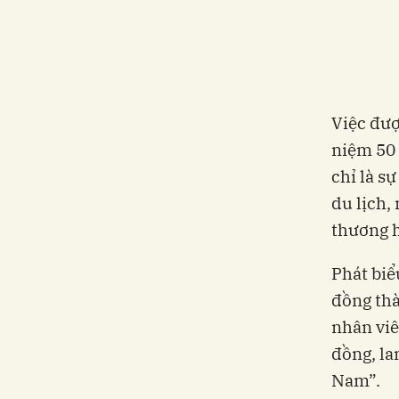
Việc đượ
niệm 50 
chỉ là s
du lịch,
thương h
Phát biể
đồng thà
nhân viê
đồng, la
Nam”.