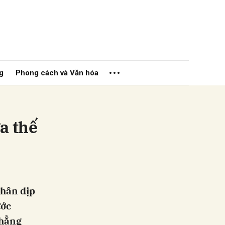
g
Phong cách và Văn hóa
a thế
ửi
nhân dịp
ước
khẳng