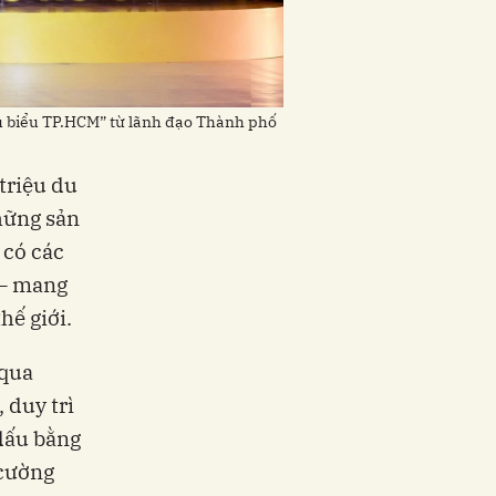
u biểu TP.HCM” từ lãnh đạo Thành phố
triệu du
hững sản
 có các
 – mang
hế giới.
 qua
 duy trì
 dấu bằng
 cường