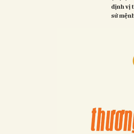
định vị 
sứ mệnh