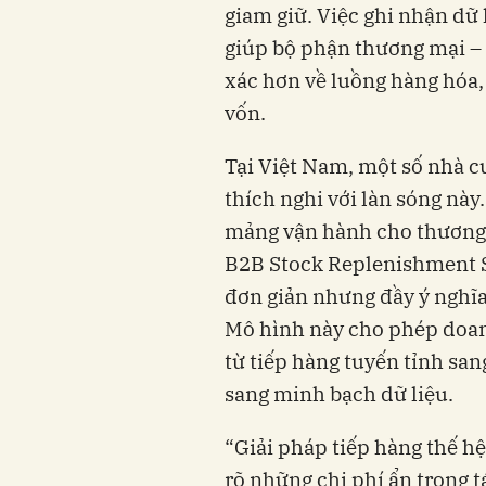
giam giữ. Việc ghi nhận dữ
giúp bộ phận thương mại – 
xác hơn về luồng hàng hóa, t
vốn.
Tại Việt Nam, một số nhà c
thích nghi với làn sóng này.
mảng vận hành cho thương 
B2B Stock Replenishment So
đơn giản nhưng đầy ý nghĩa
Mô hình này cho phép doanh
từ tiếp hàng tuyến tỉnh san
sang minh bạch dữ liệu.
“Giải pháp tiếp hàng thế h
rõ những chi phí ẩn trong t