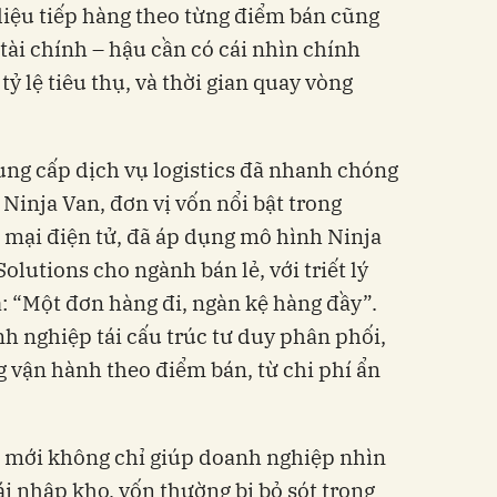
 liệu tiếp hàng theo từng điểm bán cũng
tài chính – hậu cần có cái nhìn chính
ỷ lệ tiêu thụ, và thời gian quay vòng
ung cấp dịch vụ logistics đã nhanh chóng
 Ninja Van, đơn vị vốn nổi bật trong
mại điện tử, đã áp dụng mô hình Ninja
lutions cho ngành bán lẻ, với triết lý
: “Một đơn hàng đi, ngàn kệ hàng đầy”.
 nghiệp tái cấu trúc tư duy phân phối,
g vận hành theo điểm bán, từ chi phí ẩn
ệ mới không chỉ giúp doanh nghiệp nhìn
ái nhập kho, vốn thường bị bỏ sót trong