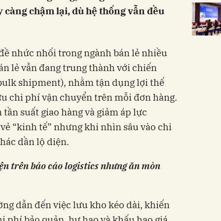
 càng chậm lại, dù hệ thống vẫn đều
 đề nhức nhối trong ngành bán lẻ nhiều
n lẻ vẫn đang trung thành với chiến
(bulk shipment), nhằm tận dụng lợi thế
 ưu chi phí vận chuyển trên mỗi đơn hàng.
tần suất giao hàng và giảm áp lực
ó vẻ “kinh tế” nhưng khi nhìn sâu vào chi
hác dần lộ diện.
ện trên báo cáo logistics nhưng ăn mòn
ng dẫn đến việc lưu kho kéo dài, khiến
i phí bảo quản, hư hao và khấu hao giá