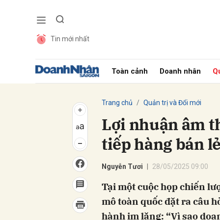
Tin mới nhất
Gửi 
Toàn cảnh
Doanh nhân
Qu
Trang chủ
Quản trị và Đổi mới
Lợi nhuận âm t
tiếp hàng bán lẻ
Nguyễn Tươi
28/05/2025 09:00
Tại một cuộc họp chiến lư
mô toàn quốc đặt ra câu hỏ
hành im lặng: “Vì sao doa