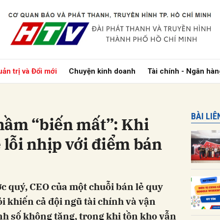
bình luận
ản trị và Đổi mới
Chuyện kinh doanh
Tài chính - Ngân hàn
BÀI LI
hầm “biến mất”: Khi
 lỗi nhịp với điểm bán
Hủy
G
ợc quý, CEO của một chuỗi bán lẻ quy
i khiến cả đội ngũ tài chính và vận
nh số không tăng, trong khi tồn kho vẫn