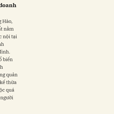
 doanh
g Hào,
ất nằm
 nội tại
nh
đình.
ổ biến
nh
ong quản
 kế thừa
uộc quá
 người