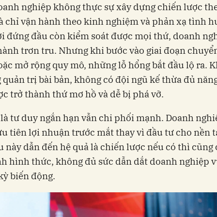
anh nghiệp không thực sự xây dựng chiến lược th
 chỉ vận hành theo kinh nghiệm và phản xạ tình h
i đứng đầu còn kiểm soát được mọi thứ, doanh ng
hành trơn tru. Nhưng khi bước vào giai đoạn chuyể
oặc mở rộng quy mô, những lỗ hổng bắt đầu lộ ra. 
 quản trị bài bản, không có đội ngũ kế thừa đủ năng
ợc trở thành thứ mơ hồ và dễ bị phá vỡ.
là tư duy ngắn hạn vẫn chi phối mạnh. Doanh nghi
u tiên lợi nhuận trước mắt thay vì đầu tư cho nền t
u này dẫn đến hệ quả là chiến lược nếu có thì cũng 
h hình thức, không đủ sức dẫn dắt doanh nghiệp v
kỳ biến động.