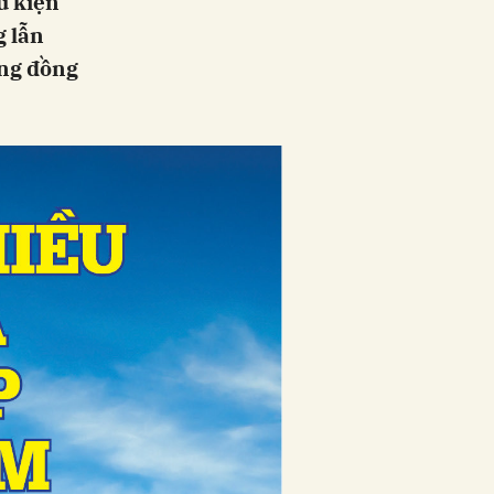
u kiện
g lẫn
ộng đồng