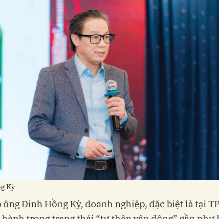
g Kỳ
 ông Đinh Hồng Kỳ, doanh nghiệp, đặc biệt là tại 
 hành trong trạng thái “tự thân vận động” gần như