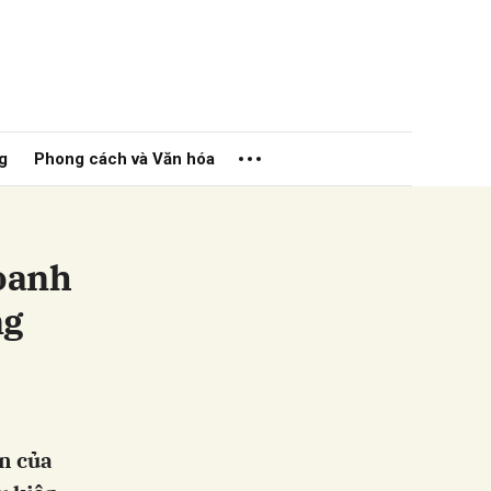
g
Phong cách và Văn hóa
doanh
ng
ửi
ển của