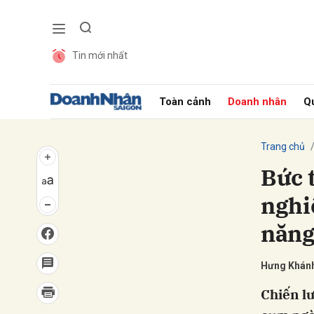
Tin mới nhất
Gửi 
Toàn cảnh
Doanh nhân
Qu
Trang chủ
Bức 
nghi
năng 
Hưng Khán
Chiến l