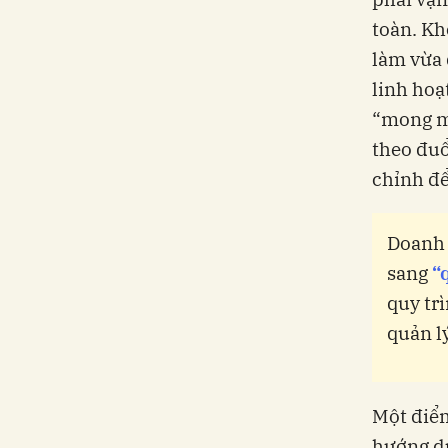
toàn. Kh
làm vừa 
linh hoạ
“mong m
theo đuổ
chỉnh để
Doanh 
sang
“
quy tr
quản l
Một điểm
hướng dự