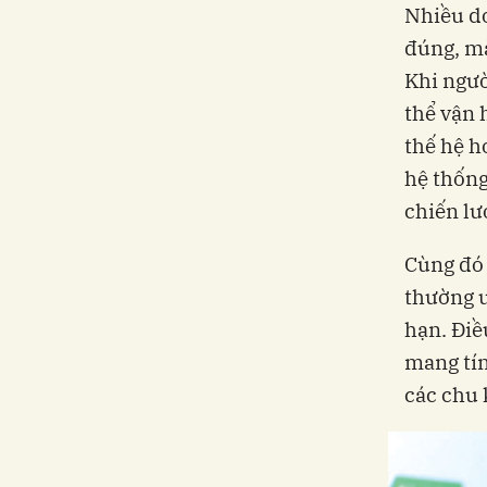
Nhiều do
đúng, mà
Khi ngườ
thể vận 
thế hệ h
hệ thống
chiến lư
Cùng đó 
thường ư
hạn. Điề
mang tín
các chu 