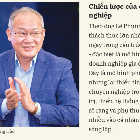
Chiến lược của
nghiệp
Theo ông Lê Phụn
thách thức lớn nh
ngay trong cấu trúc
- đặc biệt là mô hì
doanh nghiệp gia 
Đây là mô hình ph
nhưng lại thiếu tí
chuyên nghiệp tr
trị, thiếu hệ thống
rõ ràng và phụ th
nhiều vào cá nhân
sáng lập.
ụng Hào