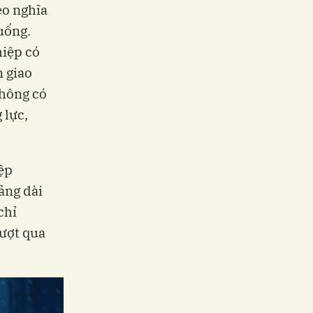
eo nghĩa
uống.
hiệp có
n giao
Không có
 lực,
ệp
ảng dài
chỉ
ượt qua