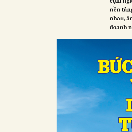
cụm ngà
nền tản
nhau, ản
doanh n