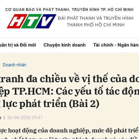
bình luận
ản trị và Đổi mới
Chuyện kinh doanh
Tài chính - Ngân hàn
Doanh nhân
tranh đa chiều về vị thế của 
ệp TP.HCM: Các yếu tố tác độ
lực phát triển (Bài 2)
Hủy
G
h
26/06/2026 09:47
ược hoạt động của doanh nghiệp, mức độ phát tri