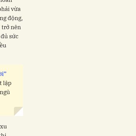
phải vừa
ăng động,
 trở nên
 đủ sức
iều
ời”
t lập
 ngũ
 xu
thị