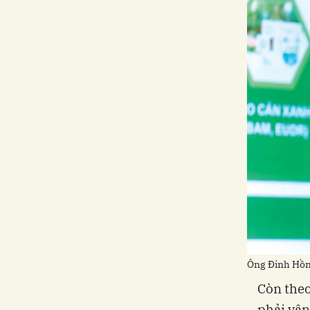
Ông Đinh Hồn
Còn theo
phải vận