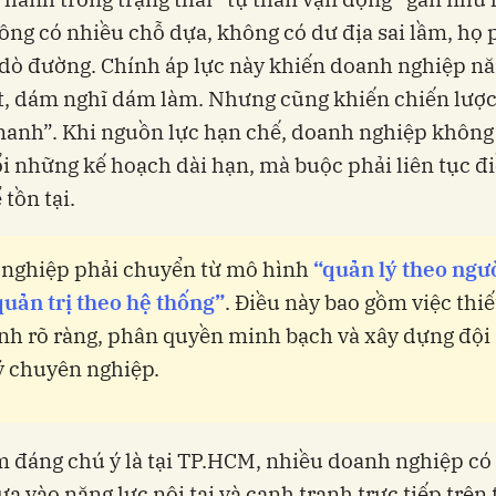
ông có nhiều chỗ dựa, không có dư địa sai lầm, họ 
dò đường. Chính áp lực này khiến doanh nghiệp n
t, dám nghĩ dám làm. Nhưng cũng khiến chiến lược
anh”. Khi nguồn lực hạn chế, doanh nghiệp không
i những kế hoạch dài hạn, mà buộc phải liên tục đ
 tồn tại.
nghiệp phải chuyển từ mô hình
“quản lý theo ngư
quản trị theo hệ thống”
. Điều này bao gồm việc thiế
ình rõ ràng, phân quyền minh bạch và xây dựng đội
ý chuyên nghiệp.
 đáng chú ý là tại TP.HCM, nhiều doanh nghiệp có
a vào năng lực nội tại và cạnh tranh trực tiếp trên 