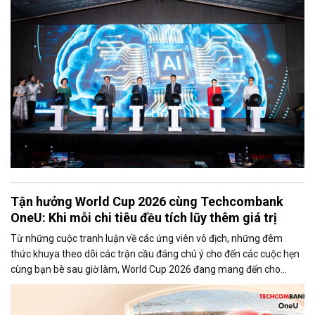
kiến tạo sức mạnh giúp Việt Nam vươn tầm trong kỷ nguyên mới.
Tận hưởng World Cup 2026 cùng Techcombank
OneU: Khi mỗi chi tiêu đều tích lũy thêm giá trị
Từ những cuộc tranh luận về các ứng viên vô địch, những đêm
thức khuya theo dõi các trận cầu đáng chú ý cho đến các cuộc hẹn
cùng bạn bè sau giờ làm, World Cup 2026 đang mang đến cho
người hâm mộ những khoảnh khắc khó quên.