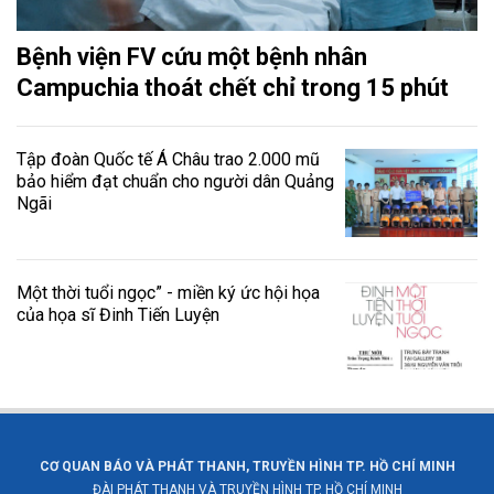
Bệnh viện FV cứu một bệnh nhân
Campuchia thoát chết chỉ trong 15 phút
Tập đoàn Quốc tế Á Châu trao 2.000 mũ
bảo hiểm đạt chuẩn cho người dân Quảng
Ngãi
Một thời tuổi ngọc” - miền ký ức hội họa
của họa sĩ Đinh Tiến Luyện
CƠ QUAN BÁO VÀ PHÁT THANH, TRUYỀN HÌNH TP. HỒ CHÍ MINH
ĐÀI PHÁT THANH VÀ TRUYỀN HÌNH TP. HỒ CHÍ MINH