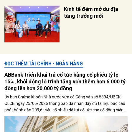
Kinh tế đêm mở dư địa
tăng trưởng mới
ĐỌC THÊM TÀI CHÍNH - NGÂN HÀNG
ABBank triển khai trả cổ tức bằng cổ phiếu tỷ lệ
15%, khởi động lộ trình tăng vốn thêm hơn 6.000 tỷ
đồng lên hơn 20.000 tỷ đồng
Ủy ban Chứng khoán Nhà nước vừa có Công văn số 5894/UBCK-
QLCB ngày 25/06/2026 thông báo đã nhận đầy đủ tài liệu báo cáo
phát hành gần 209,6 triệu cổ phiếu để trả cổ tức cho cổ đông hiện
hữu với tỉ lệ 15% của Ngân hàng TMCP An Bình (ABBank - Mã
chứng khoán ABB). Ngay sau khi có thông báo này, Ngân hàng xúc
tiến triển khai đợt phát hành cổ phiếu để trả cổ tức cho cổ đông.