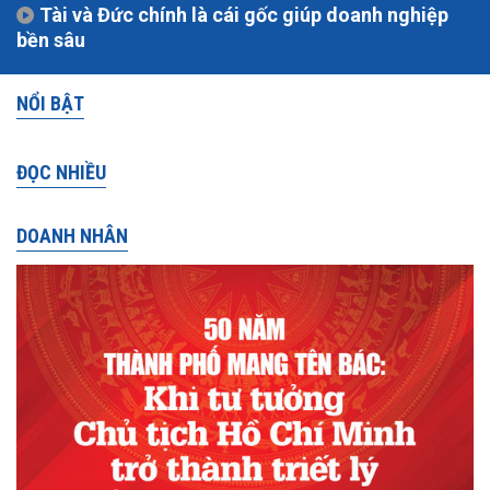
Tài và Đức chính là cái gốc giúp doanh nghiệp
bền sâu
NỔI BẬT
ĐỌC NHIỀU
DOANH NHÂN