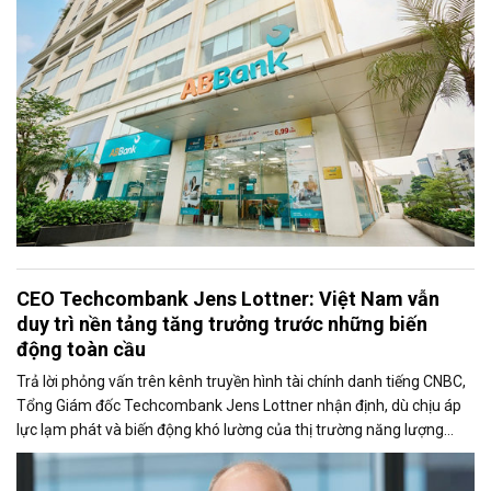
CEO Techcombank Jens Lottner: Việt Nam vẫn
duy trì nền tảng tăng trưởng trước những biến
động toàn cầu
Trả lời phỏng vấn trên kênh truyền hình tài chính danh tiếng CNBC,
Tổng Giám đốc Techcombank Jens Lottner nhận định, dù chịu áp
lực lạm phát và biến động khó lường của thị trường năng lượng
toàn cầu, kinh tế Việt Nam vẫn giữ vững đà tăng trưởng. Lãnh đạo
Techcombank nhấn mạnh, các đầu tàu kinh tế và khối doanh