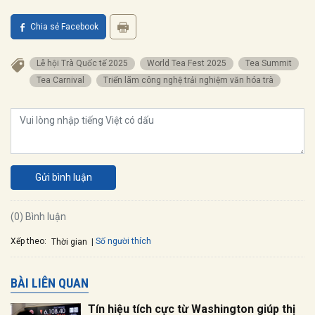
Chia sẻ Facebook
Lễ hội Trà Quốc tế 2025
World Tea Fest 2025
Tea Summit
Tea Carnival
Triển lãm công nghệ trải nghiệm văn hóa trà
Gửi bình luận
(0) Bình luận
Xếp theo:
Số người thích
Thời gian
BÀI LIÊN QUAN
Tín hiệu tích cực từ Washington giúp thị