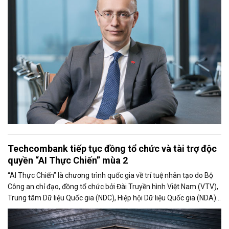
nghiệp lớn tại Việt Nam hiện chưa ghi nhận ảnh hưởng rõ rệt, đồng
thời vẫn kiên định với các kế hoạch đầu tư dài hạn.
Techcombank tiếp tục đồng tổ chức và tài trợ độc
quyền “AI Thực Chiến” mùa 2
“AI Thực Chiến” là chương trình quốc gia về trí tuệ nhân tạo do Bộ
Công an chỉ đạo, đồng tổ chức bởi Đài Truyền hình Việt Nam (VTV),
Trung tâm Dữ liệu Quốc gia (NDC), Hiệp hội Dữ liệu Quốc gia (NDA)
cùng Ngân hàng TMCP Kỹ Thương Việt Nam (Techcombank),
nhằm tìm kiếm, phát hiện và bồi dưỡng nhân tài AI cho đất nước,