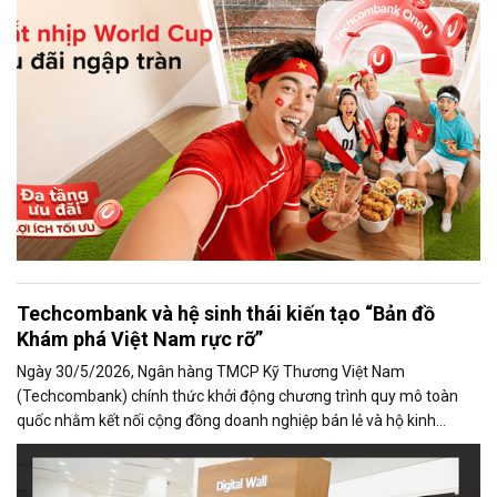
Techcombank và hệ sinh thái kiến tạo “Bản đồ
Khám phá Việt Nam rực rỡ”
Ngày 30/5/2026, Ngân hàng TMCP Kỹ Thương Việt Nam
(Techcombank) chính thức khởi động chương trình quy mô toàn
quốc nhằm kết nối cộng đồng doanh nghiệp bán lẻ và hộ kinh
doanh trong các lĩnh vực du lịch, ẩm thực, lưu trú và giải trí với hơn
25 triệu khách hàng trong hệ sinh thái số của Techcombank.
Chương trình được khởi động tại Quảng Ninh, Đà Nẵng, Nha Trang