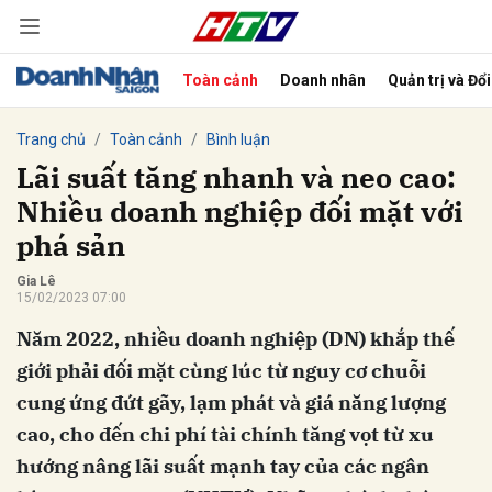
Toàn cảnh
Doanh nhân
Quản trị và Đổ
bình luận
Trang chủ
Toàn cảnh
Bình luận
Lãi suất tăng nhanh và neo cao:
Nhiều doanh nghiệp đối mặt với
phá sản
Gia Lê
15/02/2023 07:00
Năm 2022, nhiều doanh nghiệp (DN) khắp thế
Hủy
G
giới phải đối mặt cùng lúc từ nguy cơ chuỗi
cung ứng đứt gãy, lạm phát và giá năng lượng
cao, cho đến chi phí tài chính tăng vọt từ xu
hướng nâng lãi suất mạnh tay của các ngân