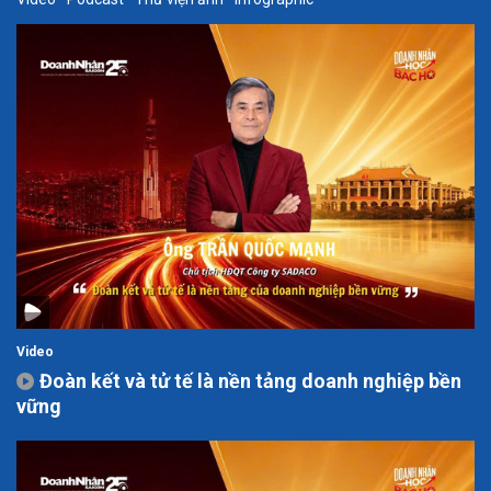
Video
Đoàn kết và tử tế là nền tảng doanh nghiệp bền
vững