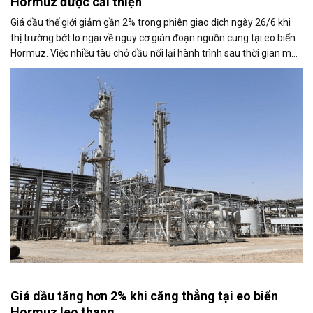
Hormuz được cải thiện
Giá dầu thế giới giảm gần 2% trong phiên giao dịch ngày 26/6 khi
thị trường bớt lo ngại về nguy cơ gián đoạn nguồn cung tại eo biển
Hormuz. Việc nhiều tàu chở dầu nối lại hành trình sau thời gian mắc
kẹt đã tạo áp lực lên giá, bất chấp những rủi ro địa chính trị tại khu
vực vẫn chưa hoàn toàn chấm dứt.
Giá dầu tăng hơn 2% khi căng thẳng tại eo biển
Hormuz leo thang