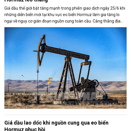
Giá dầu thế giới bật tăng mạnh trong phiên giao dịch ngày 25/6 khi
những diễn biến mới tại khu vực eo biển Hormuz làm gia tăng lo
ngại về nguy cơ gián đoạn nguồn cung toàn cầu. Căng thẳng địa
chính trị cũng khiến thị trường đặt dấu hỏi về khả năng duy trì thỏa
thuận ngừng bắn giữa Mỹ và Iran.
Giá dầu lao dốc khi nguồn cung qua eo biển
Hormuz phục hồi