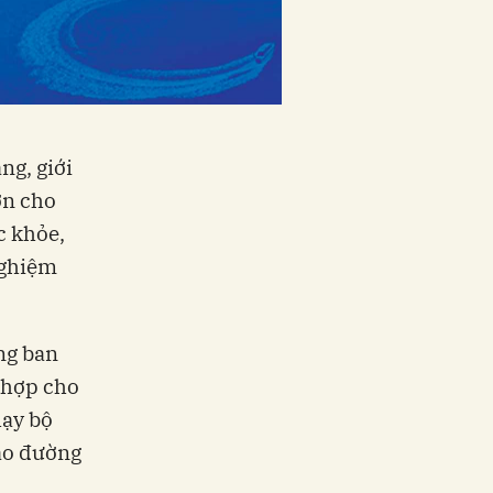
ng, giới
ớn cho
c khỏe,
nghiệm
óng ban
 hợp cho
hạy bộ
hao đường