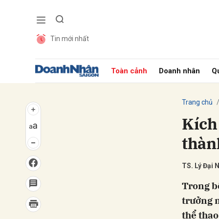
Tin mới nhất
Gửi 
Toàn cảnh
Doanh nhân
Qu
Trang chủ
Kích
thành
TS. Lý Đại N
Trong b
trưởng m
thể tha