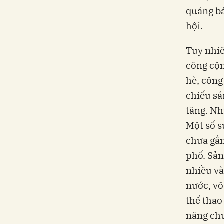
quảng bá
hội.
Tuy nhiê
công cộn
hè, công
chiếu sá
tăng. Nh
Một số s
chưa gắn
phố. Sản
nhiều và
nước, võ
thể thao
năng chư