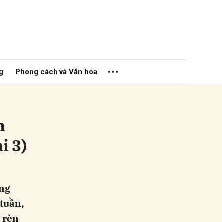
g
Phong cách và Văn hóa
h
i 3)
ửi
ăng
 tuần,
 rèn