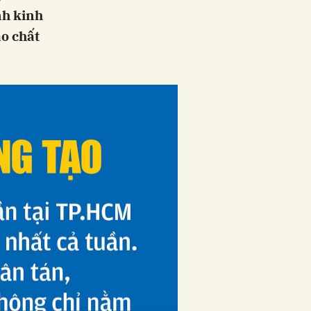
nh kinh
ao chất