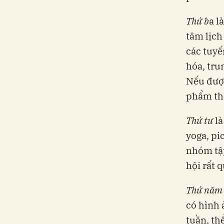
Thứ b
a l
tâm lịch
các tuyế
hóa, tru
Nếu được
phẩm thể
Thứ tư
là
yoga, pi
nhóm tập
hội rất 
Thứ năm
có hình 
tuần, th