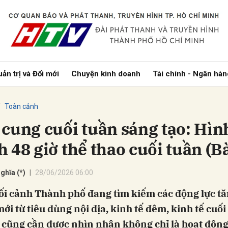
bình luận
ản trị và Đổi mới
Chuyện kinh doanh
Tài chính - Ngân hàn
Toàn cảnh
 cung cuối tuần sáng tạo: Hìn
 48 giờ thể thao cuối tuần (Bà
Hủy
G
ghĩa (*)
28/06/2026 06:00
ối cảnh Thành phố đang tìm kiếm các động lực t
ới từ tiêu dùng nội địa, kinh tế đêm, kinh tế cuối
o cũng cần được nhìn nhận không chỉ là hoạt động