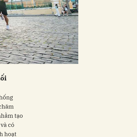
ối
thống
à chăm
 nhằm tạo
 và có
ch hoạt