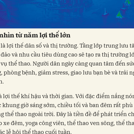
nhìn từ năm lợi thế lớn
là lợi thế dân số và thị trường. Tầng lớp trung lưu tă
 đảo và nhu cầu tiêu dùng cao sẽ tạo ra thị trường l
 vụ thể thao. Người dân ngày càng quan tâm đến sứ
, phòng bệnh, giảm stress, giao lưu bạn bè và trải 
n.
à lợi thế khí hậu và thời gian. Với đặc điểm nắng n
c khung giờ sáng sớm, chiều tối và ban đêm rất phù
g thể thao ngoài trời. Đây là tiền đề để phát triển c
 xe đêm, yoga công viên, thể thao ven sông, thể t
ác lễ hội thể thao cuối tuần.