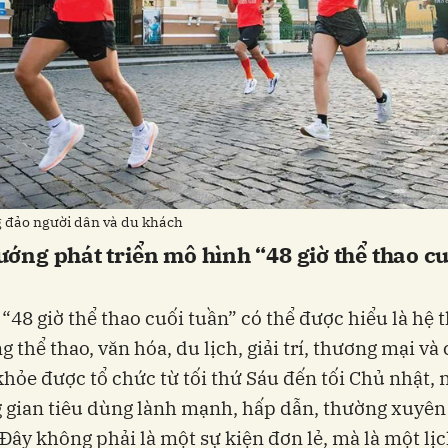
g đảo người dân và du khách
ớng phát triển mô hình “48 giờ thể thao cu
“48 giờ thể thao cuối tuần” có thể được hiểu là hệ 
g thể thao, văn hóa, du lịch, giải trí, thương mại v
khỏe được tổ chức từ tối thứ Sáu đến tối Chủ nhật,
 gian tiêu dùng lành mạnh, hấp dẫn, thường xuyên
 Đây không phải là một sự kiện đơn lẻ, mà là một lị