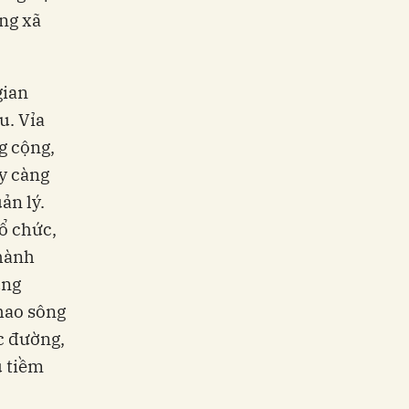
ng xã
gian
u. Vỉa
g cộng,
y càng
ản lý.
ổ chức,
Thành
ung
thao sông
ọc đường,
u tiềm