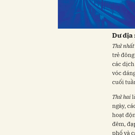
Dư địa 
Thứ nhất
trẻ đông
các dịch
vóc dáng
cuối tuầ
Thứ hai
l
ngày, cá
hoạt độn
đêm, đạp
phố và c