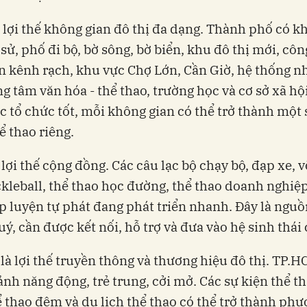
à lợi thế không gian đô thị đa dạng. Thành phố có k
 sử, phố đi bộ, bờ sông, bờ biển, khu đô thị mới, côn
n kênh rạch, khu vực Chợ Lớn, Cần Giờ, hệ thống n
ng tâm văn hóa - thể thao, trường học và cơ sở xã hộ
 tổ chức tốt, mỗi không gian có thể trở thành một 
 thao riêng.
 lợi thế cộng đồng. Các câu lạc bộ chạy bộ, đạp xe, v
ckleball, thể thao học đường, thể thao doanh nghiệp
 luyện tự phát đang phát triển nhanh. Đây là nguồ
quý, cần được kết nối, hỗ trợ và đưa vào hệ sinh thái
là lợi thế truyền thông và thương hiệu đô thị. TP.
ảnh năng động, trẻ trung, cởi mở. Các sự kiện thể t
ể thao đêm và du lịch thể thao có thể trở thành phư