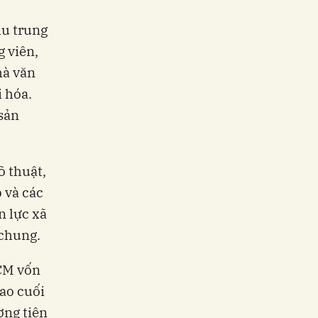
hu trung
g viên,
hà văn
i hóa.
sản
õ thuật,
 và các
n lực xã
 chung.
HCM vốn
hao cuối
ơng tiện