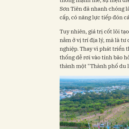
thông mạnh mẽ, sự hiện diệ
Sơn Tiên đã nhanh chóng l
cấp, có năng lực tiếp đón 
Tuy nhiên, giá trị cốt lõi t
nằm ở vị trí địa lý, mà là t
nghiệp. Thay vì phát triển 
thống dễ rơi vào tính bão h
thành một "Thành phố du lị