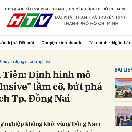
bình luận
ản trị và Đổi mới
Chuyện kinh doanh
Tài chính - Ngân hàn
Chuyển động doanh nghiệp
BÀI LI
n Tiên: Định hình mô
clusive" tầm cỡ, bứt phá
ịch Tp. Đồng Nai
Hủy
G
ng nghiệp không khói vùng Đông Nam