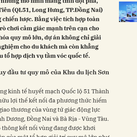
m những mô hình mang tính đột phá,
 Tiên (QL51, Long Hưng, TP.Đồng Nai)
 chiến lược. Bằng việc tích hợp toàn
, trò chơi cảm giác mạnh trên cạn cho
 hóa quy mô lớn, dự án không chỉ giải
i nghiệm cho du khách mà còn khẳng
 tổ hợp dịch vụ tầm vóc quốc tế.
duy đầu tư quy mô của Khu du lịch Sơn
ang kinh tế huyết mạch Quốc lộ 51 Thành
hữu lợi thế kết nối đa phương thức hiếm
 giao thương của vùng tứ giác động lực
 Dương, Đồng Nai và Bà Rịa - Vũng Tàu.
o thông kết nối vùng đang được khơi