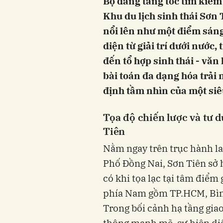
Bộ đang tăng tốc tìm kiế
Khu du lịch sinh thái Sơn
nổi lên như một điểm sáng
diện từ giải trí dưới nước
đến tổ hợp sinh thái - văn
bài toán đa dạng hóa trả
định tầm nhìn của một siêu
Tọa độ chiến lược và tư 
Tiên
Nằm ngay trên trục hành l
Phố Đồng Nai, Sơn Tiên sở 
có khi tọa lạc tại tâm điểm
phía Nam gồm TP.HCM, Bình
Trong bối cảnh hạ tầng gia