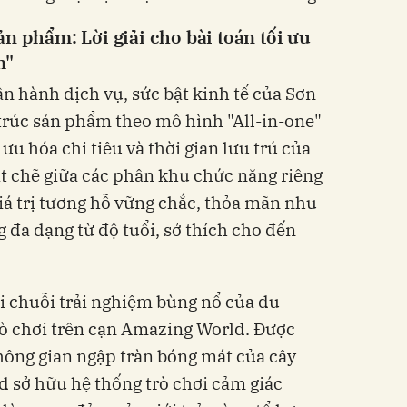
n phẩm: Lời giải cho bài toán tối ưu
m"
ận hành dịch vụ, sức bật kinh tế của Sơn
trúc sản phẩm theo mô hình "All-in-one"
ưu hóa chi tiêu và thời gian lưu trú của
t chẽ giữa các phân khu chức năng riêng
giá trị tương hỗ vững chắc, thỏa mãn nhu
 đa dạng từ độ tuổi, sở thích cho đến
i chuỗi trải nghiệm bùng nổ của du
rò chơi trên cạn Amazing World. Được
hông gian ngập tràn bóng mát của cây
 sở hữu hệ thống trò chơi cảm giác