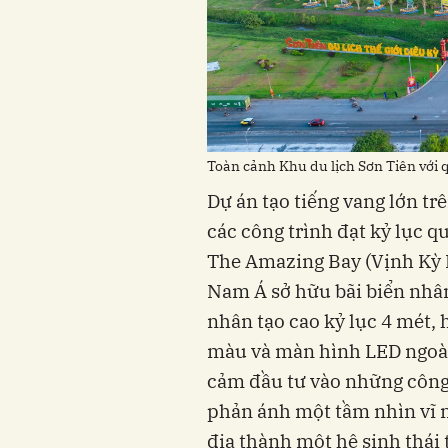
Toàn cảnh Khu du lịch Sơn Tiên với 
Dự án tạo tiếng vang lớn tr
các công trình đạt kỷ lục q
The Amazing Bay (Vịnh Kỳ D
Nam Á sở hữu bãi biển nhân
nhân tạo cao kỷ lục 4 mét,
màu và màn hình LED ngoài
cảm đầu tư vào những công t
phản ánh một tầm nhìn vĩ 
địa thành một hệ sinh thái