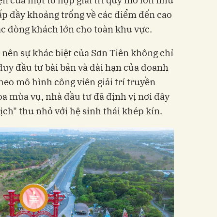
n của một tổ hợp giải trí quy mô lớn như
ấp đầy khoảng trống về các điểm đến cao
các dòng khách lớn cho toàn khu vực.
ạo nên sự khác biệt của Sơn Tiên không chỉ
ư duy đầu tư bài bản và dài hạn của doanh
theo mô hình công viên giải trí truyền
òa mùa vụ, nhà đầu tư đã định vị nơi đây
ch" thu nhỏ với hệ sinh thái khép kín.