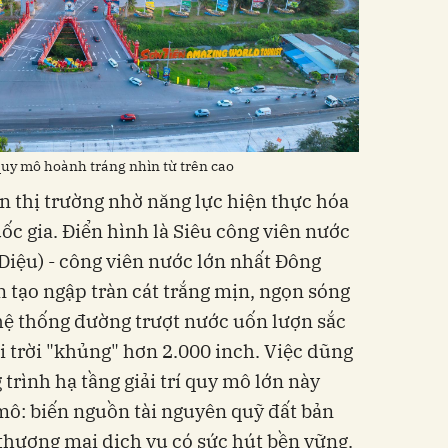
quy mô hoành tráng nhìn từ trên cao
ên thị trường nhờ năng lực hiện thực hóa
uốc gia. Điển hình là Siêu công viên nước
iệu) - công viên nước lớn nhất Đông
 tạo ngập tràn cát trắng mịn, ngọn sóng
 hệ thống đường trượt nước uốn lượn sắc
 trời "khủng" hơn 2.000 inch. Việc dũng
rình hạ tầng giải trí quy mô lớn này
mô: biến nguồn tài nguyên quỹ đất bản
 thương mại dịch vụ có sức hút bền vững.