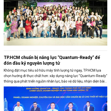
TP.HCM chuẩn bị năng lực "Quantum-Ready" để
đón đầu kỷ nguyên lượng tử
Không đặt mục tiêu sở hữu máy tính lượng tử ngay, TP.HCM lựa
chọn hướng đi thực chất hơn: xây dựng năng lực "Quantum-Ready"
thông qua phát triển nguồn nhân lực, bảo vệ dữ liệu, nhận diện bài
toán ứng dụng và kết nối hệ sinh thái đổi mới sáng tạo. Đây được
xem là nền tảng giúp thành phố chủ động tham gia cuộc cách
mạng công nghệ lượng tử trong tương lai.