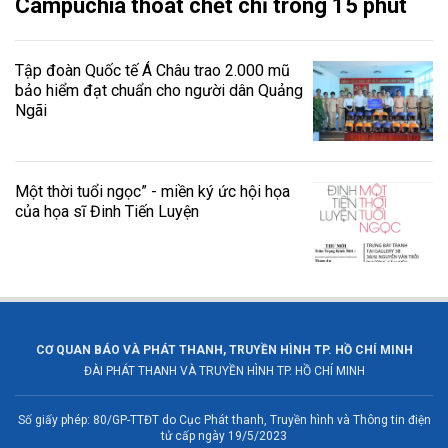
Campuchia thoát chết chỉ trong 15 phút
Tập đoàn Quốc tế Á Châu trao 2.000 mũ
bảo hiểm đạt chuẩn cho người dân Quảng
Ngãi
Một thời tuổi ngọc” - miền ký ức hội họa
của họa sĩ Đinh Tiến Luyện
CƠ QUAN BÁO VÀ PHÁT THANH, TRUYỀN HÌNH TP. HỒ CHÍ MINH
ĐÀI PHÁT THANH VÀ TRUYỀN HÌNH TP. HỒ CHÍ MINH
Số giấy phép: 80/GP-TTĐT do Cục Phát thanh, Truyền hình và Thông tin điện
tử cấp ngày 19/5/2023