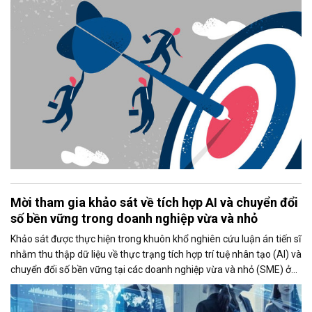
Mời tham gia khảo sát về tích hợp AI và chuyển đổi
số bền vững trong doanh nghiệp vừa và nhỏ
Khảo sát được thực hiện trong khuôn khổ nghiên cứu luận án tiến sĩ
nhằm thu thập dữ liệu về thực trạng tích hợp trí tuệ nhân tạo (AI) và
chuyển đổi số bền vững tại các doanh nghiệp vừa và nhỏ (SME) ở
Việt Nam. Kết quả nghiên cứu kỳ vọng sẽ góp phần đề xuất các giải
pháp thúc đẩy ứng dụng AI và nâng cao năng lực cạnh tranh của