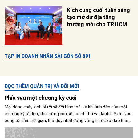
Kích cung cuối tuần sáng
tạo mở dư địa tăng
trưởng mới cho TP.HCM
TẠP IN DOANH NHÂN SÀI GÒN SỐ 691
ĐỌC THÊM QUẢN TRỊ VÀ ĐỔI MỚI
Phía sau một chương kỳ cuối
Mọi dòng chảy kinh tế rồi sẽ đổi hình thái và khi ánh đèn của một
chương kỳ tắt lịm, khi những con số doanh thu và danh hiệu lùi vào
bóng tối của thời gian, thứ duy nhất đứng vững trước sự đào thải
không phải là vật chất, mà là: Di sản tinh thần của người dẫn
đường.