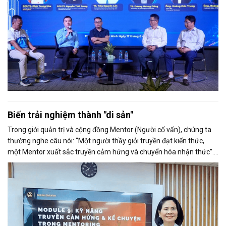
Biến trải nghiệm thành "di sản"
​Trong giới quản trị và cộng đồng Mentor (Người cố vấn), chúng ta
thường nghe câu nói: “Một người thầy giỏi truyền đạt kiến thức,
một Mentor xuất sắc truyền cảm hứng và chuyển hóa nhận thức”.
Nhưng làm thế nào để chuyển hóa một con người? Câu trả lời
không nằm ở những quy trình khô khan cứng nhắc, mà nằm ở một
vũ khí chiến lược tinh tế: Nghệ thuật kể chuyện bằng trải nghiệm.