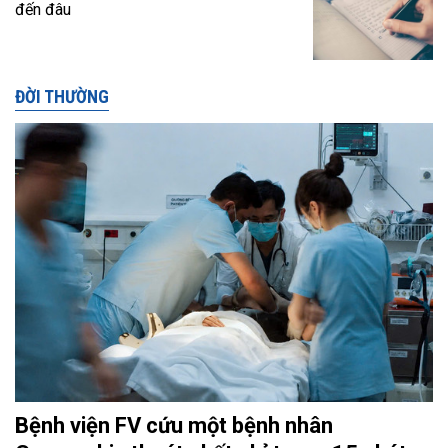
đến đâu
ĐỜI THƯỜNG
Bệnh viện FV cứu một bệnh nhân