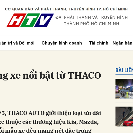
bình luận
ản trị và Đổi mới
Chuyện kinh doanh
Tài chính - Ngân hàn
BÀI LI
g xe nổi bật từ THACO
Hủy
G
/5, THACO AUTO giới thiệu loạt ưu đãi
e thuộc các thương hiệu Kia, Mazda,
i mẫu xe đều mang nét đặc trưng