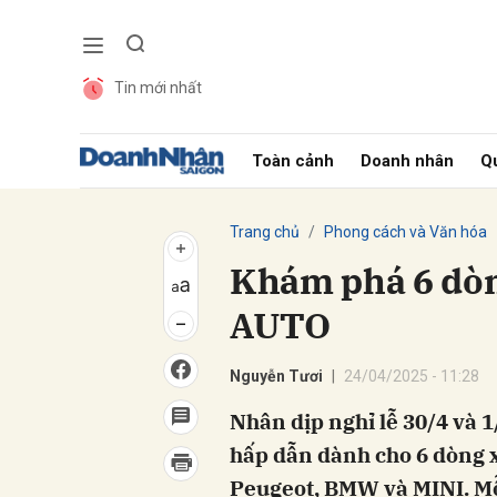
Tin mới nhất
Gửi 
Toàn cảnh
Doanh nhân
Qu
Trang chủ
Phong cách và Văn hóa
Khám phá 6 dòn
AUTO
Nguyễn Tươi
24/04/2025 - 11:28
Nhân dịp nghỉ lễ 30/4 và 1
hấp dẫn dành cho 6 dòng x
Peugeot, BMW và MINI. Mỗ