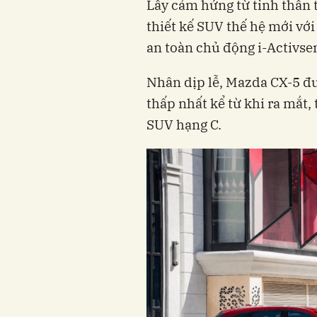
Lấy cảm hứng từ tinh thần
thiết kế SUV thế hệ mới với
an toàn chủ động i-Activse
Nhân dịp lễ, Mazda CX-5 đư
thấp nhất kể từ khi ra mắt,
SUV hạng C.