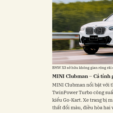
BMW X3 sở hữu không gian rộng rãi
MINI Clubman – Cá tính g
MINI Clubman nổi bật với th
TwinPower Turbo công suất 
kiểu Go-Kart. Xe trang bị 
thất đổi màu, điều hòa hai v