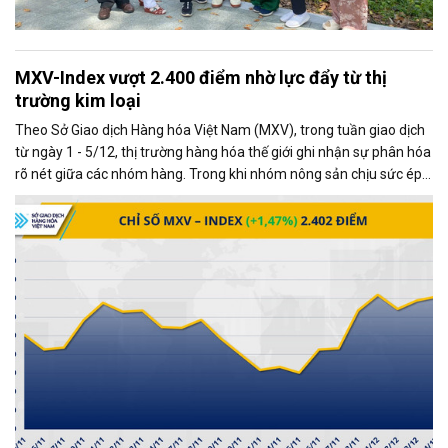
MXV-Index vượt 2.400 điểm nhờ lực đẩy từ thị
trường kim loại
Theo Sở Giao dịch Hàng hóa Việt Nam (MXV), trong tuần giao dịch
từ ngày 1 - 5/12, thị trường hàng hóa thế giới ghi nhận sự phân hóa
rõ nét giữa các nhóm hàng. Trong khi nhóm nông sản chịu sức ép
từ những diễn biến mới trong quan hệ thương mại Mỹ - Trung, thị
trường kim loại lại giao dịch khởi sắc, trở thành động lực chính kéo
chỉ số MXV-Index tăng mạnh.