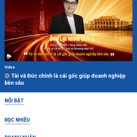
Video
Tài và Đức chính là cái gốc giúp doanh nghiệp
bền sâu
NỔI BẬT
ĐỌC NHIỀU