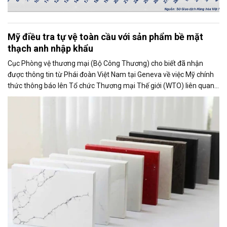
Mỹ điều tra tự vệ toàn cầu với sản phẩm bề mặt
thạch anh nhập khẩu
Cục Phòng vệ thương mại (Bộ Công Thương) cho biết đã nhận
được thông tin từ Phái đoàn Việt Nam tại Geneva về việc Mỹ chính
thức thông báo lên Tổ chức Thương mại Thế giới (WTO) liên quan
đến việc Ủy ban Thương mại Quốc tế Mỹ (USITC) khởi xướng điều
tra tự vệ toàn cầu đối với sản phẩm bề mặt thạch anh nhập khẩu
(quartz surface products).