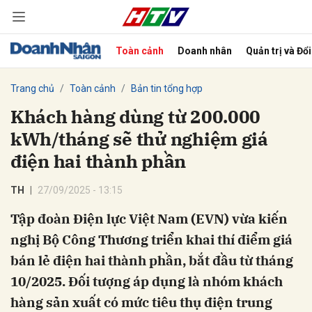
Toàn cảnh
Doanh nhân
Quản trị và Đổ
bình luận
Trang chủ
Toàn cảnh
Bản tin tổng hợp
Khách hàng dùng từ 200.000
kWh/tháng sẽ thử nghiệm giá
điện hai thành phần
TH
27/09/2025 - 13:15
Tập đoàn Điện lực Việt Nam (EVN) vừa kiến
Hủy
G
nghị Bộ Công Thương triển khai thí điểm giá
bán lẻ điện hai thành phần, bắt đầu từ tháng
10/2025. Đối tượng áp dụng là nhóm khách
hàng sản xuất có mức tiêu thụ điện trung