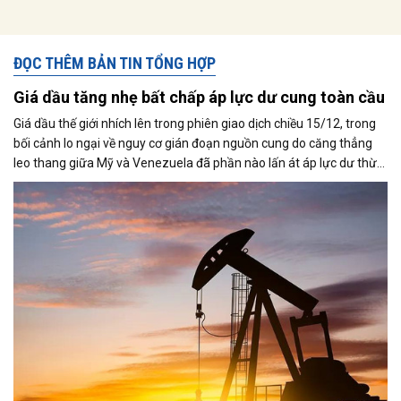
ĐỌC THÊM BẢN TIN TỔNG HỢP
Giá dầu tăng nhẹ bất chấp áp lực dư cung toàn cầu
Giá dầu thế giới nhích lên trong phiên giao dịch chiều 15/12, trong
bối cảnh lo ngại về nguy cơ gián đoạn nguồn cung do căng thẳng
leo thang giữa Mỹ và Venezuela đã phần nào lấn át áp lực dư thừa
nguồn cung đang bao trùm thị trường. Cùng với đó, giới đầu tư tiếp
tục theo dõi sát diễn biến liên quan đến khả năng đạt được một
thỏa thuận hòa bình giữa Nga và Ukraine.