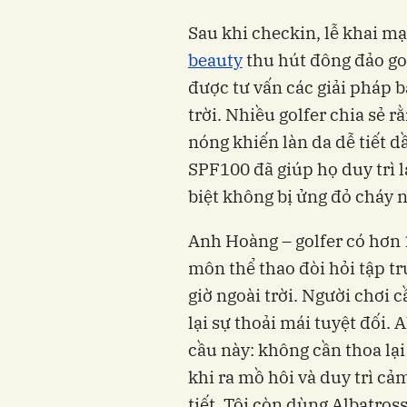
Sau khi checkin, lễ khai mạ
b
eauty
thu hút đông đảo go
được tư vấn các giải pháp b
trời. Nhiều golfer chia sẻ r
nóng khiến làn da dễ tiết d
SPF100 đã giúp họ duy trì 
biệt không bị ửng đỏ cháy n
Anh Hoàng – golfer có hơn 
môn thể thao đòi hỏi tập tr
giờ ngoài trời. Người chơi
lại sự thoải mái tuyệt đối
cầu này: không cần thoa lạ
khi ra mồ hôi và duy trì cả
tiết. Tôi còn dùng Albatross