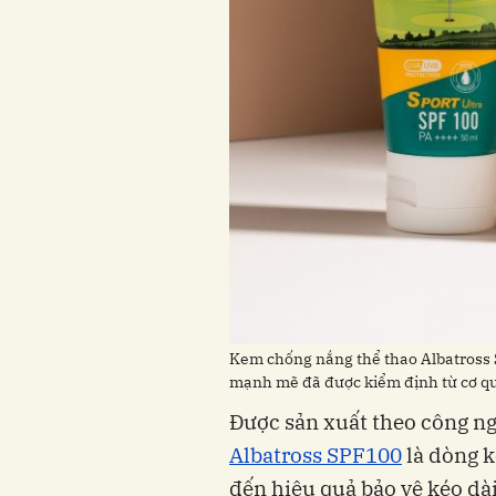
Kem chống nắng thể thao Albatross S
mạnh mẽ đã được kiểm định từ cơ quan
Được sản xuất theo công n
Albatross SPF100
là dòng k
đến hiệu quả bảo vệ kéo dài