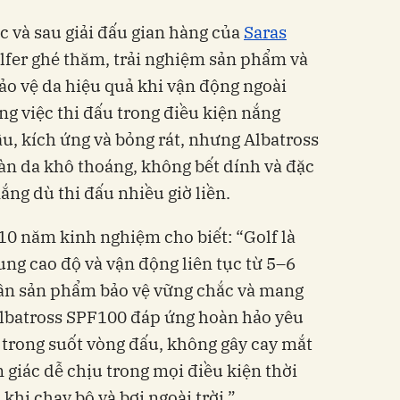
c và sau giải đấu gian hàng của
Saras
lfer ghé thăm, trải nghiệm sản phẩm và
ảo vệ da hiệu quả khi vận động ngoài
ằng việc thi đấu trong điều kiện nắng
ầu, kích ứng và bỏng rát, nhưng Albatross
làn da khô thoáng, không bết dính và đặc
ắng dù thi đấu nhiều giờ liền.
10 năm kinh nghiệm cho biết: “Golf là
ung cao độ và vận động liên tục từ 5–6
 cần sản phẩm bảo vệ vững chắc và mang
. Albatross SPF100 đáp ứng hoàn hảo yêu
i trong suốt vòng đấu, không gây cay mắt
m giác dễ chịu trong mọi điều kiện thời
 khi chạy bộ và bơi ngoài trời.”