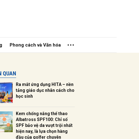
g
Phong cách và Văn hóa
ÊN QUAN
Ra mắt ứng dụng HITA – nền
tảng giáo dục nhân cách cho
học sinh
ửi
Kem chống nắng thể thao
Albatross SPF100: Chỉ số
SPF bảo vệ da vượt trội nhất
hiện nay, là lựa chọn hàng
đầu của golfer chuyên