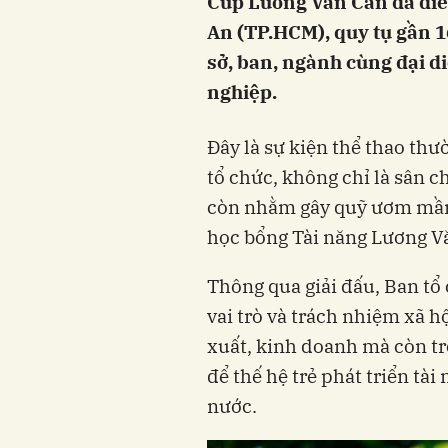
Cúp Lương Văn Can đã diễn
An (TP.HCM), quy tụ gần 1
sở, ban, ngành cùng đại di
nghiệp.
Đây là sự kiện thể thao th
tổ chức, không chỉ là sân 
còn nhằm gây quỹ ươm mầm
học bổng Tài năng Lương V
Thông qua giải đấu, Ban tổ
vai trò và trách nhiệm xã 
xuất, kinh doanh mà còn tr
để thế hệ trẻ phát triển tà
nước.