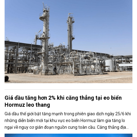
vực vẫn chưa hoàn toàn chấm dứt.
Giá dầu tăng hơn 2% khi căng thẳng tại eo biển
Hormuz leo thang
Giá dầu thế giới bật tăng mạnh trong phiên giao dịch ngày 25/6 khi
những diễn biến mới tại khu vực eo biển Hormuz làm gia tăng lo
ngại về nguy cơ gián đoạn nguồn cung toàn cầu. Căng thẳng địa
chính trị cũng khiến thị trường đặt dấu hỏi về khả năng duy trì thỏa