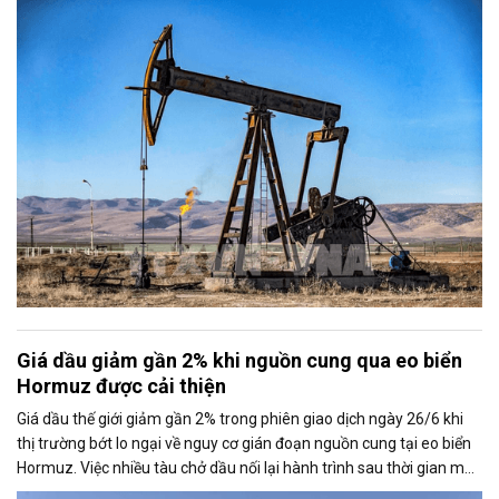
phần nào hạn chế đà tăng của thị trường.
Giá dầu giảm gần 2% khi nguồn cung qua eo biển
Hormuz được cải thiện
Giá dầu thế giới giảm gần 2% trong phiên giao dịch ngày 26/6 khi
thị trường bớt lo ngại về nguy cơ gián đoạn nguồn cung tại eo biển
Hormuz. Việc nhiều tàu chở dầu nối lại hành trình sau thời gian mắc
kẹt đã tạo áp lực lên giá, bất chấp những rủi ro địa chính trị tại khu