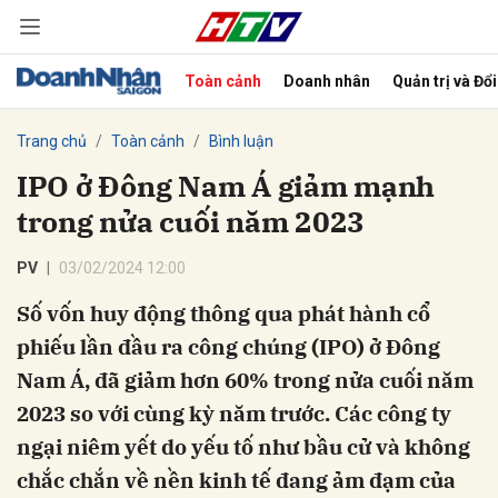
Toàn cảnh
Doanh nhân
Quản trị và Đổ
bình luận
Trang chủ
Toàn cảnh
Bình luận
IPO ở Đông Nam Á giảm mạnh
trong nửa cuối năm 2023
PV
03/02/2024 12:00
Số vốn huy động thông qua phát hành cổ
phiếu lần đầu ra công chúng (IPO) ở Đông
Hủy
G
Nam Á, đã giảm hơn 60% trong nửa cuối năm
2023 so với cùng kỳ năm trước. Các công ty
ngại niêm yết do yếu tố như bầu cử và không
chắc chắn về nền kinh tế đang ảm đạm của