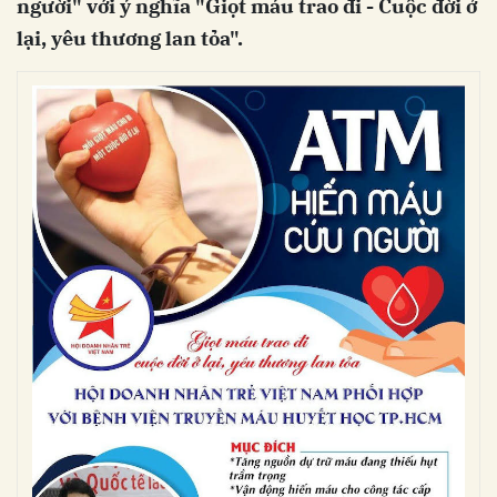
người" với ý nghĩa "Giọt máu trao đi - Cuộc đời ở
lại, yêu thương lan tỏa".