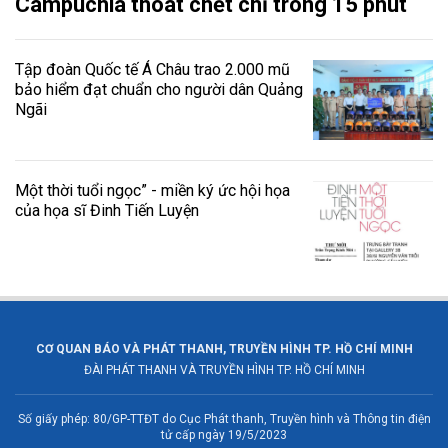
Campuchia thoát chết chỉ trong 15 phút
Tập đoàn Quốc tế Á Châu trao 2.000 mũ
bảo hiểm đạt chuẩn cho người dân Quảng
Ngãi
Một thời tuổi ngọc” - miền ký ức hội họa
của họa sĩ Đinh Tiến Luyện
CƠ QUAN BÁO VÀ PHÁT THANH, TRUYỀN HÌNH TP. HỒ CHÍ MINH
ĐÀI PHÁT THANH VÀ TRUYỀN HÌNH TP. HỒ CHÍ MINH
Số giấy phép: 80/GP-TTĐT do Cục Phát thanh, Truyền hình và Thông tin điện
tử cấp ngày 19/5/2023