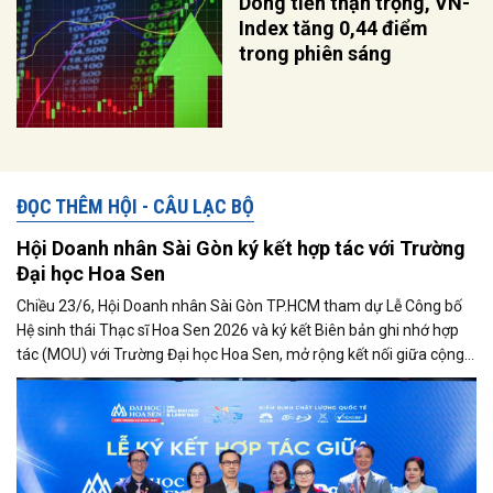
Dòng tiền thận trọng, VN-
Index tăng 0,44 điểm
trong phiên sáng
ĐỌC THÊM HỘI - CÂU LẠC BỘ
Hội Doanh nhân Sài Gòn ký kết hợp tác với Trường
Đại học Hoa Sen
Chiều 23/6, Hội Doanh nhân Sài Gòn TP.HCM tham dự Lễ Công bố
Hệ sinh thái Thạc sĩ Hoa Sen 2026 và ký kết Biên bản ghi nhớ hợp
tác (MOU) với Trường Đại học Hoa Sen, mở rộng kết nối giữa cộng
đồng doanh nghiệp và cơ sở đào tạo nhằm phát triển nguồn nhân
lực chất lượng cao.