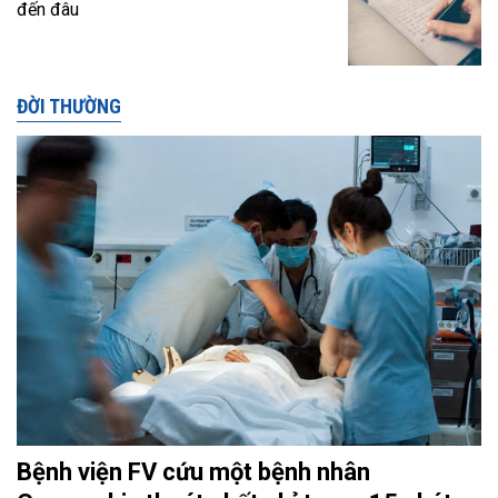
đến đâu
ĐỜI THƯỜNG
Bệnh viện FV cứu một bệnh nhân