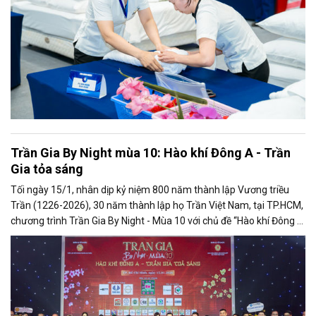
Trần Gia By Night mùa 10: Hào khí Đông A - Trần
Gia tỏa sáng
Tối ngày 15/1, nhân dịp kỷ niệm 800 năm thành lập Vương triều
Trần (1226-2026), 30 năm thành lập họ Trần Việt Nam, tại TP.HCM,
chương trình Trần Gia By Night - Mùa 10 với chủ đề “Hào khí Đông A
- Trần Gia tỏa sáng” đã diễn ra, quy tụ gần 400 doanh nhân, đại biểu
và khách mời họ Trần và các dòng họ bạn.