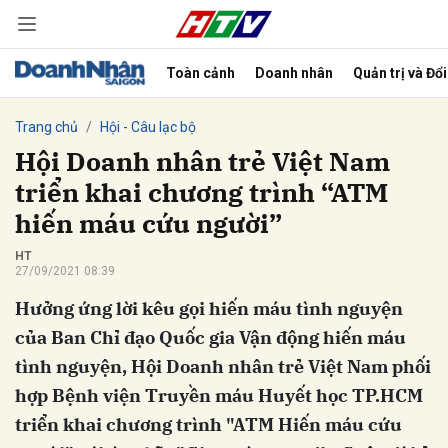
Toàn cảnh
Doanh nhân
Quản trị và Đổ
bình luận
Trang chủ
Hội - Câu lạc bộ
Hội Doanh nhân trẻ Việt Nam
triển khai chương trình “ATM
hiến máu cứu người”
HT
27/09/2021 08:39
Hưởng ứng lời kêu gọi hiến máu tình nguyện
Hủy
G
của Ban Chỉ đạo Quốc gia Vận động hiến máu
tình nguyện, Hội Doanh nhân trẻ Việt Nam phối
hợp Bệnh viện Truyền máu Huyết học TP.HCM
triển khai chương trình "ATM Hiến máu cứu