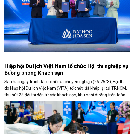
Hiệp hội Du lịch Việt Nam tổ chức Hội thi nghiệp vụ
Buồng phòng Khách sạn
Sau hai ngày tranh tài sôi nổi và chuyên nghiệp (25-26/3), Hội thi
do Hiệp hội Du lịch Việt Nam (VITA) tổ chức đã khép lại tại TP.HCM,
thu hút 23 đội thi đến từ các khách sạn, khu nghỉ dưỡng trên toàn
quốc, qua đó góp phần nâng cao chất lượng nguồn nhân lực và
chuẩn hóa kỹ năng trong lĩnh vực lưu trú.