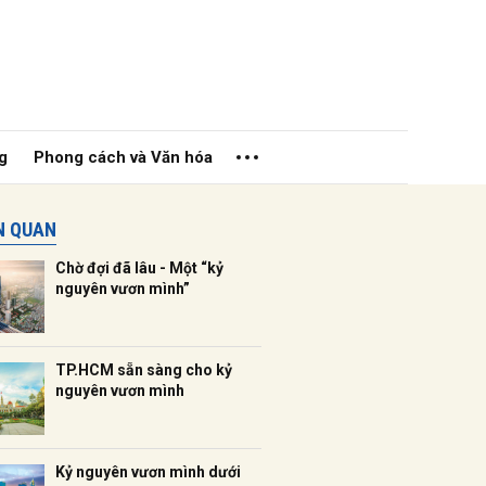
g
Phong cách và Văn hóa
ÊN QUAN
Chờ đợi đã lâu - Một “kỷ
nguyên vươn mình”
ửi
TP.HCM sẵn sàng cho kỷ
nguyên vươn mình
Kỷ nguyên vươn mình dưới