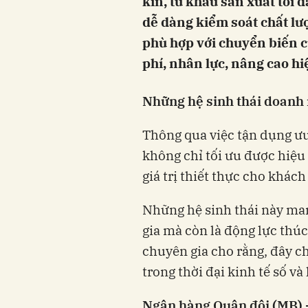
kín, từ khâu sản xuất tới 
dễ dàng kiểm soát chất lư
phù hợp với chuyển biến củ
phí, nhân lực, nâng cao h
Những hệ sinh thái doanh 
Thông qua việc tận dụng ưu
không chỉ tối ưu được hiệ
giá trị thiết thực cho khác
Những hệ sinh thái này man
gia mà còn là động lực thúc
chuyên gia cho rằng, đây ch
trong thời đại kinh tế số và
Ngân hàng Quân đội (MB) - 