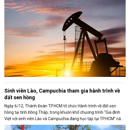
tục theo dõi sát diễn biến liên quan đến khả năng đạt được một
thỏa thuận hòa bình giữa Nga và Ukraine.
Sinh viên Lào, Campuchia tham gia hành trình về
đất sen hồng
Ngày 6/12, Thành Đoàn TP.HCM tổ chức Hành trình về đất sen
hồng tại tỉnh Đồng Tháp, trong khuôn khổ chương trình “Gia đình
Việt với sinh viên Lào và Campuchia đang học tập tại TP.HCM” năm
2025.