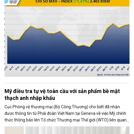
trường kim loại lại giao dịch khởi sắc, trở thành động lực chính kéo
chỉ số MXV-Index tăng mạnh.
Mỹ điều tra tự vệ toàn cầu với sản phẩm bề mặt
thạch anh nhập khẩu
Cục Phòng vệ thương mại (Bộ Công Thương) cho biết đã nhận
được thông tin từ Phái đoàn Việt Nam tại Geneva về việc Mỹ chính
thức thông báo lên Tổ chức Thương mại Thế giới (WTO) liên quan
đến việc Ủy ban Thương mại Quốc tế Mỹ (USITC) khởi xướng điều
tra tự vệ toàn cầu đối với sản phẩm bề mặt thạch anh nhập khẩu