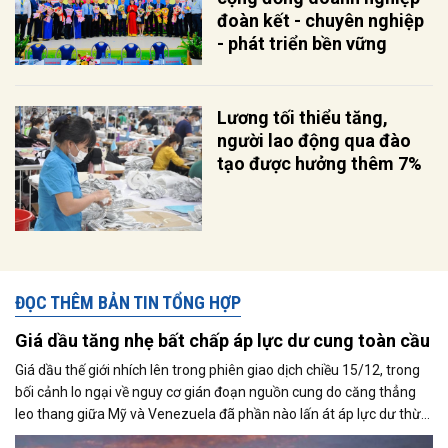
đoàn kết - chuyên nghiệp
- phát triển bền vững
Lương tối thiểu tăng,
người lao động qua đào
tạo được hưởng thêm 7%
ĐỌC THÊM BẢN TIN TỔNG HỢP
Giá dầu tăng nhẹ bất chấp áp lực dư cung toàn cầu
Giá dầu thế giới nhích lên trong phiên giao dịch chiều 15/12, trong
bối cảnh lo ngại về nguy cơ gián đoạn nguồn cung do căng thẳng
leo thang giữa Mỹ và Venezuela đã phần nào lấn át áp lực dư thừa
nguồn cung đang bao trùm thị trường. Cùng với đó, giới đầu tư tiếp