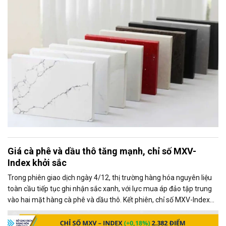
(quartz surface products).
Giá cà phê và dầu thô tăng mạnh, chỉ số MXV-
Index khởi sắc
Trong phiên giao dịch ngày 4/12, thị trường hàng hóa nguyên liệu
toàn cầu tiếp tục ghi nhận sắc xanh, với lực mua áp đảo tập trung
vào hai mặt hàng cà phê và dầu thô. Kết phiên, chỉ số MXV-Index
tăng gần 0,2%, đạt 2.382 điểm, phản ánh xu hướng tích cực chung
của thị trường.