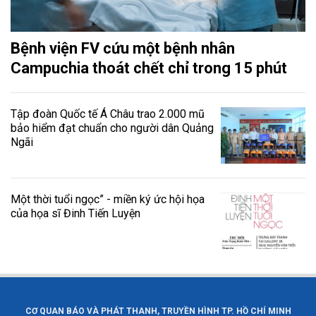
Bệnh viện FV cứu một bệnh nhân
Campuchia thoát chết chỉ trong 15 phút
Tập đoàn Quốc tế Á Châu trao 2.000 mũ
bảo hiểm đạt chuẩn cho người dân Quảng
Ngãi
Một thời tuổi ngọc” - miền ký ức hội họa
của họa sĩ Đinh Tiến Luyện
CƠ QUAN BÁO VÀ PHÁT THANH, TRUYỀN HÌNH TP. HỒ CHÍ MINH