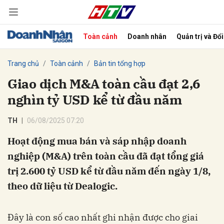
Toàn cảnh
Doanh nhân
Quản trị và Đổ
bình luận
Trang chủ
Toàn cảnh
Bản tin tổng hợp
Giao dịch M&A toàn cầu đạt 2,6
nghìn tỷ USD kể từ đầu năm
TH
06/08/2025 07:20
Hoạt động mua bán và sáp nhập doanh
nghiệp (M&A) trên toàn cầu đã đạt tổng giá
Hủy
G
trị 2.600 tỷ USD kể từ đầu năm đến ngày 1/8,
theo dữ liệu từ Dealogic.
Đây là con số cao nhất ghi nhận được cho giai