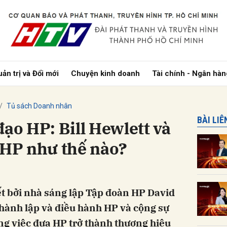
bình luận
ản trị và Đổi mới
Chuyện kinh doanh
Tài chính - Ngân hàn
Tủ sách Doanh nhân
BÀI LI
đạo HP: Bill Hewlett và
 HP như thế nào?
Hủy
G
ết bởi nhà sáng lập Tập đoàn HP David
 thành lập và điều hành HP và cộng sự
ong việc đưa HP trở thành thương hiệu