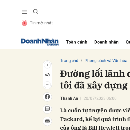
Tin mới nhất
Gửi 
Toàn cảnh
Doanh nhân
Qu
Trang chủ
Phong cách và Văn hóa
Đường lối lãnh 
tôi đã xây dựng
Thanh An
20/07/2023 06:00
Là cuốn tự truyện được vi
Packard, kể lại quá trình
của ông là Bill Hewlett tr