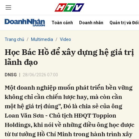
Toàn cảnh
Doanh nhân
Quản trị và Đổ
bình luận
Trang chủ
Multimedia
Video
Học Bác Hồ để xây dựng hệ giá trị
lãnh đạo
DNSG
28/06/2026 07:00
Một doanh nghiệp muốn phát triển bền vững
không chỉ cần chiến lược hay, mà còn cần
Hủy
G
một hệ giá trị đúng", Đó là chia sẻ của ông
Loan Văn Sơn - Chủ tịch HĐQT Toppion
Holdings, khi nói về những điều ông học được
từ tư tưởng Hồ Chí Minh trong hành trình xây