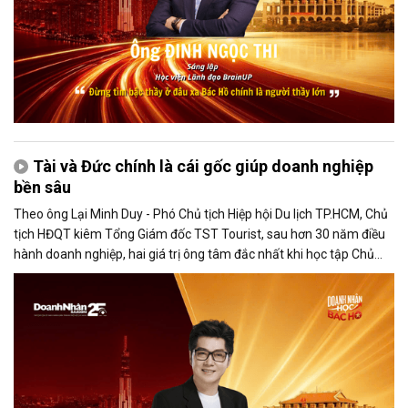
Tài và Đức chính là cái gốc giúp doanh nghiệp
bền sâu
Theo ông Lại Minh Duy - Phó Chủ tịch Hiệp hội Du lịch TP.HCM, Chủ
tịch HĐQT kiêm Tổng Giám đốc TST Tourist, sau hơn 30 năm điều
hành doanh nghiệp, hai giá trị ông tâm đắc nhất khi học tập Chủ
tịch Hồ Chí Minh là học tập suốt đời và Tài đi đôi với Đức. Với ông,
việc học không chỉ là đến trường mà còn là học từ đồng nghiệp, từ
thực tiễn và từ những việc nhỏ nhất mỗi ngày để không ngừng
nâng tầm tri thức.