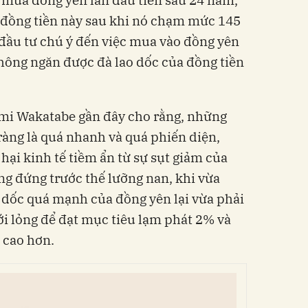
 mua đồng yên lần đầu tiên sau 24 năm,
 đồng tiền này sau khi nó chạm mức 145
 đầu tư chú ý đến việc mua vào đồng yên
hông ngăn được đà lao dốc của đồng tiền
mi Wakatabe gần đây cho rằng, những
ràng là quá nhanh và quá phiến diện,
 hại kinh tế tiềm ẩn từ sự sụt giảm của
ng đứng trước thế lưỡng nan, khi vừa
o dốc quá mạnh của đồng yên lại vừa phải
nới lỏng để đạt mục tiêu lạm phát 2% và
 cao hơn.