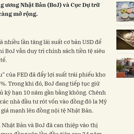
g ương Nhật Bản (BoJ) và Cục Dự trữ
càng mở rộng.
 nhiều lần tăng lãi suất cơ bản USD để
i BoJ vẫn duy trì chính sách tiền tệ siêu
tế.
u" của FED đã đẩy lợi suất trái phiếu kho
%. Trong khi đó, BoJ đang tiếp tục giữ
phủ kỳ hạn 10 năm gần bằng không. Chênh
 các nhà đầu tư rót vốn vào đồng đô la Mỹ
m giá mạnh lên đồng nội tệ Nhật Bản.
Nhật Bản và BoJ đã can thiệp vào thị