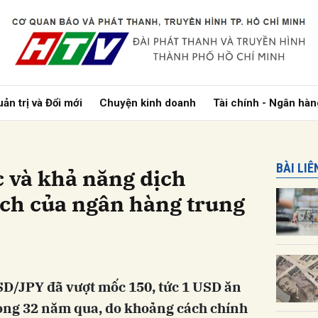
bình luận
ản trị và Đổi mới
Chuyện kinh doanh
Tài chính - Ngân hàn
BÀI LI
c và khả năng dịch
ch của ngân hàng trung
Hủy
G
SD/JPY đã vượt mốc 150, tức 1 USD ăn
rong 32 năm qua, do khoảng cách chính