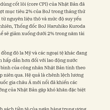
u dùng cốt lõi (core CPI) của Nhật Bản đã
ượt mục tiêu 2% của BoJ trong tháng thứ
iá từ nguyên liệu thô và mức độ suy yếu
y nhiên, Thống đốc BoJ Haruhiko Kuroda
hể sẽ giảm xuống dưới 2% trong năm tài
đồng đô la Mỹ và các ngoại tệ khác đang
m hấp dẫn hơn đối với lao động nước
 bình của công nhân Nhật Bản tính theo
 niên qua. Hệ quả là chênh lệch lương
quốc gia châu Á mới nổi đã khiến các
ỡng của Nhật Bản gặp khó khăn đặc biệt
 sách tiền tệ của ngân hàng trung ương