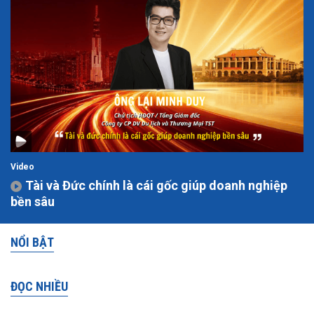
Video
Tài và Đức chính là cái gốc giúp doanh nghiệp
bền sâu
NỔI BẬT
ĐỌC NHIỀU