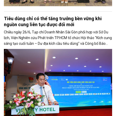
Tiêu dùng chỉ có thể tăng trưởng bền vững khi
nguồn cung liên tục được đổi mới
Chiều ngày 26/6, Tạp chí Doanh Nhân Sài Gòn phối hợp với Sở Du
lịch, Viện Nghiên cứu Phát triển TP.HCM tổ chức Hội thảo "Kích cung
sáng tạo cuối tuần – Dư địa kích cầu tiêu dùng" và Công bố Báo
cáo năng lực phát triển doanh nghiệp TP.HCM năm 2025. Trân
trọng giới thiệu phát biểu của ông Võ Hồng Sơn - Trưởng đại diện
Văn phòng Bộ Công Thương khu vực phía Nam tại Hội thảo.