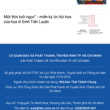
Một thời tuổi ngọc” - miền ký ức hội họa
của họa sĩ Đinh Tiến Luyện
CƠ QUAN BÁO VÀ PHÁT THANH, TRUYỀN HÌNH TP. HỒ CHÍ MINH
ĐÀI PHÁT THANH VÀ TRUYỀN HÌNH TP. HỒ CHÍ MINH
Số giấy phép: 80/GP-TTĐT do Cục Phát thanh, Truyền hình và Thông tin điện
tử cấp ngày 19/5/2023
Người chịu trách nhiệm nội dung:
Nhà báo Thái Thành Chung
Chức vụ: Phó Tổng Giám đốc Đài Phát thanh và Truyền hình Thành phố Hồ
Chí Minh
Địa chỉ: 9 Nguyễn Thị Minh Khai, Phường Sài Gòn, Thành phố Hồ Chí Minh
Thư điện tử:
web@htv.com.vn
Số điện thoại:
(028)38291667