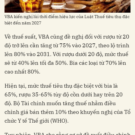
VBA kiến nghị lùi thời điểm hiệu lực của Luật Thuế tiêu thụ đặc
biệt đến năm 2027
Về thuế suất, VBA cũng đề nghị đối với rượu từ 20
độ trở lên cần tăng từ 75% vào 2027, theo lộ trình
lên 80% vào 2031. Với rượu dưới 20 độ, mức thuế
sẽ từ 40% lên tối đa 50%. Bia các loại từ 70% lên
cao nhất 80%.
Hiện tại, mức thuế tiêu thụ đặc biệt với bia là
65%, rượu 35-65% tùy độ cồn dưới hay trên 20
độ. Bộ Tài chính muốn tăng thuế nhằm điều
chỉnh giá bán thêm 10% theo khuyến nghị của Tổ
chức Y tế Thế giới (WHO).
Tuy nhiên, VBA cho rằng cơ sở đề xuất điều chỉnh