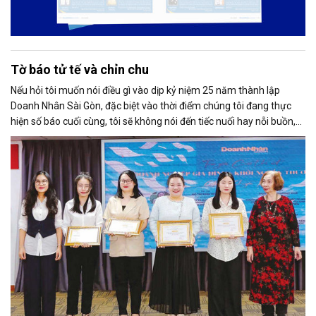
Tờ báo tử tế và chỉn chu
Nếu hỏi tôi muốn nói điều gì vào dịp kỷ niệm 25 năm thành lập
Doanh Nhân Sài Gòn, đặc biệt vào thời điểm chúng tôi đang thực
hiện số báo cuối cùng, tôi sẽ không nói đến tiếc nuối hay nỗi buồn,
thay vào đó là niềm tự hào. Bởi khi nghĩ về Doanh Nhân Sài Gòn, tôi
luôn nghĩ đó là một tờ báo “tử tế, chỉn chu”. Những điều tưởng như
rất bình thường ấy đã nuôi dưỡng tôi suốt 25 năm làm nghề. Và có
lẽ sẽ còn theo tôi đến hết cuộc đời cầm bút.