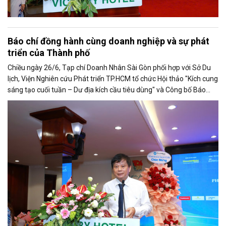
Báo chí đồng hành cùng doanh nghiệp và sự phát
triển của Thành phố
Chiều ngày 26/6, Tạp chí Doanh Nhân Sài Gòn phối hợp với Sở Du
lịch, Viện Nghiên cứu Phát triển TP.HCM tổ chức Hội thảo "Kích cung
sáng tạo cuối tuần – Dư địa kích cầu tiêu dùng" và Công bố Báo
cáo năng lực phát triển doanh nghiệp TP.HCM năm 2025. Trân
trọng giới thiệu phát biểu của ông Trần Trọng Dũng - Phó Chủ tịch
Hội Nhà báo Việt Nam tại Hội thảo.