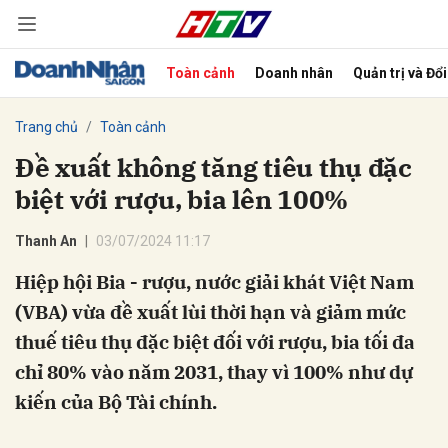
Toàn cảnh
Doanh nhân
Quản trị và Đổ
bình luận
Trang chủ
Toàn cảnh
Đề xuất không tăng tiêu thụ đặc
biệt với rượu, bia lên 100%
Thanh An
03/07/2024 11:17
Hiệp hội Bia - rượu, nước giải khát Việt Nam
(VBA) vừa đề xuất lùi thời hạn và giảm mức
Hủy
G
thuế tiêu thụ đặc biệt đối với rượu, bia tối đa
chỉ 80% vào năm 2031, thay vì 100% như dự
kiến của Bộ Tài chính.