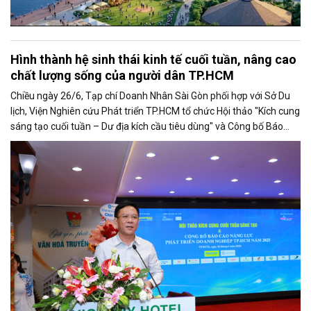
Hình thành hệ sinh thái kinh tế cuối tuần, nâng cao
chất lượng sống của người dân TP.HCM
Chiều ngày 26/6, Tạp chí Doanh Nhân Sài Gòn phối hợp với Sở Du
lịch, Viện Nghiên cứu Phát triển TP.HCM tổ chức Hội thảo "Kích cung
sáng tạo cuối tuần – Dư địa kích cầu tiêu dùng" và Công bố Báo
cáo năng lực phát triển doanh nghiệp TP.HCM năm 2025. Trân
trọng giới thiệu phát biểu của ông Nguyễn Ngọc Hồi - Phó Giám đốc
Sở Văn hoá - Thể thao TP.HCM tại Hội thảo.