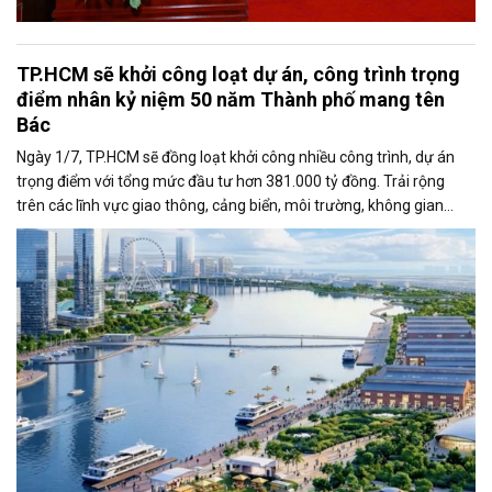
TP.HCM sẽ khởi công loạt dự án, công trình trọng
điểm nhân kỷ niệm 50 năm Thành phố mang tên
Bác
Ngày 1/7, TP.HCM sẽ đồng loạt khởi công nhiều công trình, dự án
trọng điểm với tổng mức đầu tư hơn 381.000 tỷ đồng. Trải rộng
trên các lĩnh vực giao thông, cảng biển, môi trường, không gian
công cộng và nhà ở xã hội, các dự án được kỳ vọng tạo động lực
tăng trưởng mới, mở rộng không gian phát triển và nâng cao năng
lực cạnh tranh của đô thị lớn nhất cả nước.