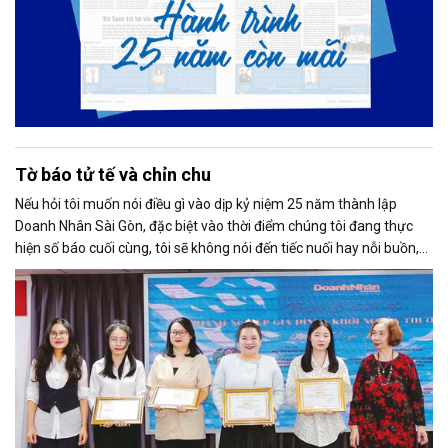
Tờ báo tử tế và chỉn chu
Nếu hỏi tôi muốn nói điều gì vào dịp kỷ niệm 25 năm thành lập
Doanh Nhân Sài Gòn, đặc biệt vào thời điểm chúng tôi đang thực
hiện số báo cuối cùng, tôi sẽ không nói đến tiếc nuối hay nỗi buồn,
thay vào đó là niềm tự hào. Bởi khi nghĩ về Doanh Nhân Sài Gòn, tôi
luôn nghĩ đó là một tờ báo “tử tế, chỉn chu”. Những điều tưởng như
rất bình thường ấy đã nuôi dưỡng tôi suốt 25 năm làm nghề. Và có
lẽ sẽ còn theo tôi đến hết cuộc đời cầm bút.