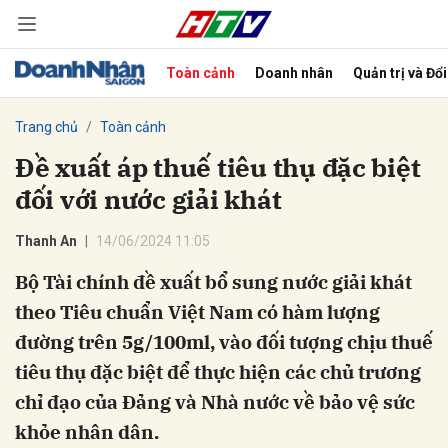
Toàn cảnh
Doanh nhân
Quản trị và Đổ
bình luận
Trang chủ
Toàn cảnh
Đề xuất áp thuế tiêu thụ đặc biệt
đối với nước giải khát
Thanh An
14/06/2024 11:05
Bộ Tài chính đề xuất bổ sung nước giải khát
theo Tiêu chuẩn Việt Nam có hàm lượng
Hủy
G
đường trên 5g/100ml, vào đối tượng chịu thuế
tiêu thụ đặc biệt để thực hiện các chủ trương
chỉ đạo của Đảng và Nhà nước về bảo vệ sức
khỏe nhân dân.