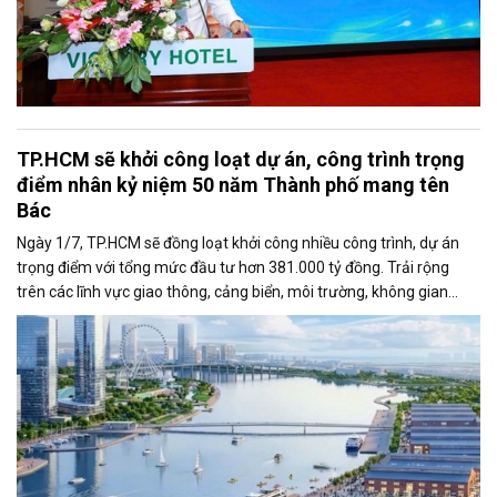
TP.HCM sẽ khởi công loạt dự án, công trình trọng
điểm nhân kỷ niệm 50 năm Thành phố mang tên
Bác
Ngày 1/7, TP.HCM sẽ đồng loạt khởi công nhiều công trình, dự án
trọng điểm với tổng mức đầu tư hơn 381.000 tỷ đồng. Trải rộng
trên các lĩnh vực giao thông, cảng biển, môi trường, không gian
công cộng và nhà ở xã hội, các dự án được kỳ vọng tạo động lực
tăng trưởng mới, mở rộng không gian phát triển và nâng cao năng
lực cạnh tranh của đô thị lớn nhất cả nước.