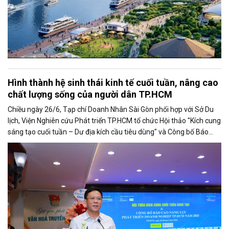
Hình thành hệ sinh thái kinh tế cuối tuần, nâng cao
chất lượng sống của người dân TP.HCM
Chiều ngày 26/6, Tạp chí Doanh Nhân Sài Gòn phối hợp với Sở Du
lịch, Viện Nghiên cứu Phát triển TP.HCM tổ chức Hội thảo "Kích cung
sáng tạo cuối tuần – Dư địa kích cầu tiêu dùng" và Công bố Báo
cáo năng lực phát triển doanh nghiệp TP.HCM năm 2025. Trân
trọng giới thiệu phát biểu của ông Nguyễn Ngọc Hồi - Phó Giám đốc
Sở Văn hoá - Thể thao TP.HCM tại Hội thảo.