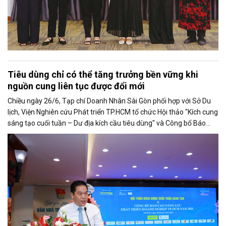
Tiêu dùng chỉ có thể tăng trưởng bền vững khi
nguồn cung liên tục được đổi mới
Chiều ngày 26/6, Tạp chí Doanh Nhân Sài Gòn phối hợp với Sở Du
lịch, Viện Nghiên cứu Phát triển TP.HCM tổ chức Hội thảo "Kích cung
sáng tạo cuối tuần – Dư địa kích cầu tiêu dùng" và Công bố Báo
cáo năng lực phát triển doanh nghiệp TP.HCM năm 2025. Trân
trọng giới thiệu phát biểu của ông Võ Hồng Sơn - Trưởng đại diện
Văn phòng Bộ Công Thương khu vực phía Nam tại Hội thảo.