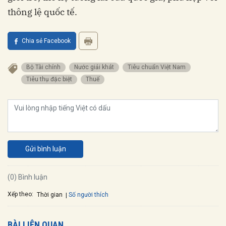
thông lệ quốc tế.
Chia sẻ Facebook
Bộ Tài chính
nước giải khát
tiêu chuẩn Việt Nam
tiêu thụ đặc biệt
thuế
Gửi bình luận
(0) Bình luận
Xếp theo:
Số người thích
Thời gian
BÀI LIÊN QUAN