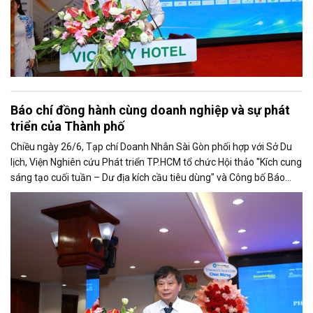
Báo chí đồng hành cùng doanh nghiệp và sự phát
triển của Thành phố
Chiều ngày 26/6, Tạp chí Doanh Nhân Sài Gòn phối hợp với Sở Du
lịch, Viện Nghiên cứu Phát triển TP.HCM tổ chức Hội thảo "Kích cung
sáng tạo cuối tuần – Dư địa kích cầu tiêu dùng" và Công bố Báo
cáo năng lực phát triển doanh nghiệp TP.HCM năm 2025. Trân
trọng giới thiệu phát biểu của ông Trần Trọng Dũng - Phó Chủ tịch
Hội Nhà báo Việt Nam tại Hội thảo.