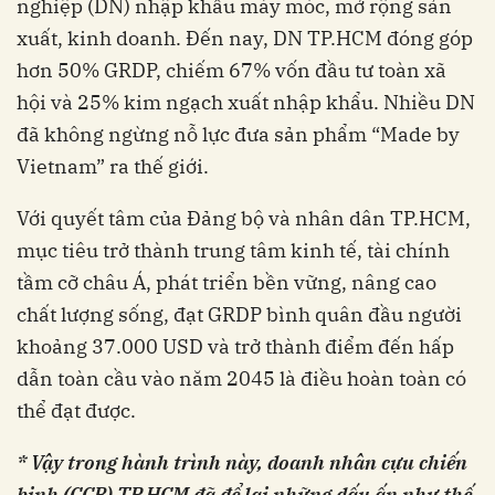
nghiệp (DN) nhập khẩu máy móc, mở rộng sản
xuất, kinh doanh. Đến nay, DN TP.HCM đóng góp
hơn 50% GRDP, chiếm 67% vốn đầu tư toàn xã
hội và 25% kim ngạch xuất nhập khẩu. Nhiều DN
đã không ngừng nỗ lực đưa sản phẩm “Made by
Vietnam” ra thế giới.
Với quyết tâm của Đảng bộ và nhân dân TP.HCM,
mục tiêu trở thành trung tâm kinh tế, tài chính
tầm cỡ châu Á, phát triển bền vững, nâng cao
chất lượng sống, đạt GRDP bình quân đầu người
khoảng 37.000 USD và trở thành điểm đến hấp
dẫn toàn cầu vào năm 2045 là điều hoàn toàn có
thể đạt được.
* Vậy trong hành trình này, doanh nhân cựu chiến
binh (CCB) TP.HCM đã để lại những dấu ấn như thế