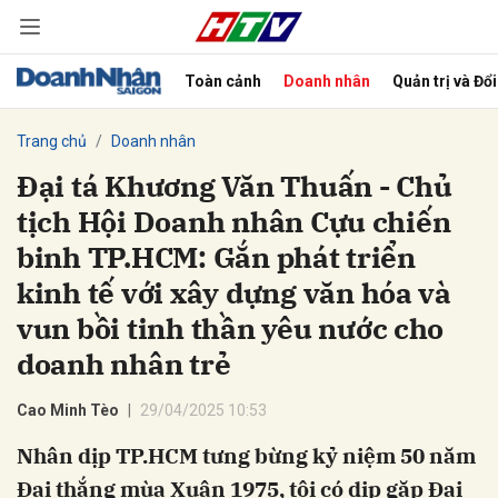
Toàn cảnh
Doanh nhân
Quản trị và Đổ
bình luận
Trang chủ
Doanh nhân
Đại tá Khương Văn Thuấn - Chủ
tịch Hội Doanh nhân Cựu chiến
binh TP.HCM: Gắn phát triển
kinh tế với xây dựng văn hóa và
vun bồi tinh thần yêu nước cho
doanh nhân trẻ
Hủy
G
Cao Minh Tèo
29/04/2025 10:53
Nhân dịp TP.HCM tưng bừng kỷ niệm 50 năm
Đại thắng mùa Xuân 1975, tôi có dịp gặp Đại