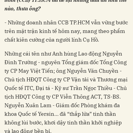
nào, thưa ông?
- Những doanh nhân CCB TP.HCM vẫn vững bước
trên mặt trận kinh tế hôm nay, mang theo phẩm
chất kiên cường của người lính Cụ Hồ.
Những cái tên như Anh hùng Lao động Nguyễn
Đình Trường - nguyên Tổng giám đốc Tổng Công
ty CP May Việt Tiến; ông Nguyễn Văn Chuyền -
Chủ tịch HĐQT Công ty CP Vận tải và Thương mại
Quốc tế ITC, Đại tá - Kỹ sư Trần Ngọc Thiều - Chủ
tịch HĐQT Công ty CP Viễn Thông ACT, TS-BS.
Nguyễn Xuân Lam - Giám đốc Phòng khám đa
khoa Quốc tế Yersin… đã “thắp lửa” tinh thần
không lùi bước, khơi dậy tinh thần khởi nghiệp
và lao động bền bỉ.