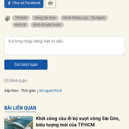
Chia sẻ Facebook
TP.HCM
sông Sài Gòn
kênh Nhiêu Lộc - Thị Nghè
kinh tế
kinh tế tuần hoàn
Gửi bình luận
(0) Bình luận
Xếp theo:
Số người thích
Thời gian
BÀI LIÊN QUAN
Khởi công cầu đi bộ vượt sông Sài Gòn,
biểu tượng mới của TP.HCM