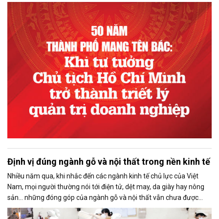
cũng là dịp để cộng đồng doanh nhân lan tỏa tình cảm, suy ngẫm
về những giá trị bền vững mà tư tưởng Chủ tịch Hồ Chí Minh tiếp
tục soi đường trong thời đại mới.
Định vị đúng ngành gỗ và nội thất trong nền kinh tế
Nhiều năm qua, khi nhắc đến các ngành kinh tế chủ lực của Việt
Nam, mọi người thường nói tới điện tử, dệt may, da giày hay nông
sản… những đóng góp của ngành gỗ và nội thất vẫn chưa được
phản ánh đầy đủ trong cách nhìn nhận và hoạch định chính sách
phát triển.