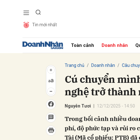
Tin mới nhất
Gửi 
Toàn cảnh
Doanh nhân
Qu
Trang chủ
Doanh nhân
Câu chuy
Cú chuyển mình
nghệ trở thành 
Nguyễn Tươi
12/12/2025 - 14:50
Trong bối cảnh nhiều doan
phí, độ phức tạp và rủi ro
Tài (Mã cổ phiếu: PTB) đã