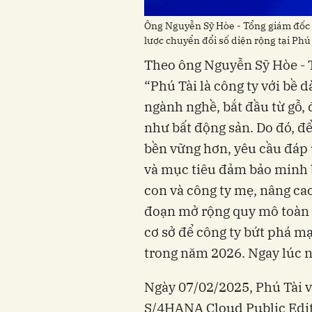
Ông Nguyễn Sỹ Hòe - Tổng giám đốc C
lược chuyển đổi số diện rộng tại Phú
Theo ông Nguyễn Sỹ Hòe - 
“Phú Tài là công ty với bề 
ngành nghề, bắt đầu từ gỗ, 
như bất động sản. Do đó, đ
bền vững hơn, yêu cầu đáp
và mục tiêu đảm bảo minh b
con và công ty mẹ, nâng cao
đoạn mở rộng quy mô toàn c
cơ sở để công ty bứt phá mạ
trong năm 2026. Ngay lúc nà
Ngày 07/02/2025, Phú Tài v
S/4HANA Cloud Public Editi