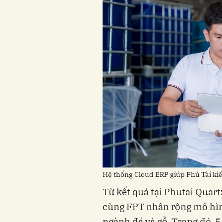
Hệ thống Cloud ERP giúp Phú Tài kiế
Từ kết quả tại
Phutai
Quartz
cùng FPT nhân rộng mô hìn
ngành đá và gỗ. Trong đó, 5