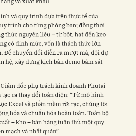
 hàng và xuất khẩu.
ình và quy trình dựa trên thực tế của
uy trình cho từng phòng ban; đồng thời
 thức nguyên liệu – từ bột, hạt đến keo
ông có định mức, vốn là thách thức lớn
h. Để chuyển đổi diễn ra mượt mà, đội dự
ân hệ, xây dựng kịch bản demo bám sát
Giám đốc phụ trách kinh doanh Phutai
 tạo ra thay đổi toàn diện: “Từ mô hình
ộc Excel và phần mềm rời rạc, chúng tôi
ộng hóa và chuẩn hóa hoàn toàn. Toàn bộ
xuất – kho – bán hàng tuân thủ một quy
iền mạch và nhất quán”.