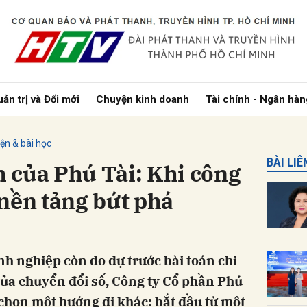
bình luận
ản trị và Đổi mới
Chuyện kinh doanh
Tài chính - Ngân hàn
ện & bài học
BÀI LI
 của Phú Tài: Khi công
nền tảng bứt phá
Hủy
G
h nghiệp còn do dự trước bài toán chi
 của chuyển đổi số, Công ty Cổ phần Phú
 chọn một hướng đi khác: bắt đầu từ một