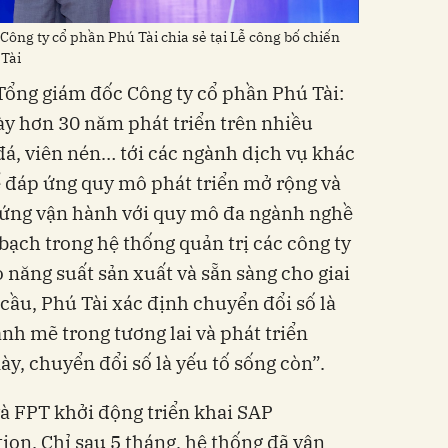
ông ty cổ phần Phú Tài chia sẻ tại Lễ công bố chiến
 Tài
Tổng giám đốc Công ty cổ phần Phú Tài:
dày hơn 30 năm phát triển trên nhiều
đá, viên nén… tới các ngành dịch vụ khác
ể đáp ứng quy mô phát triển mở rộng và
 ứng vận hành với quy mô đa ngành nghề
ạch trong hệ thống quản trị các công ty
 năng suất sản xuất và sẵn sàng cho giai
ầu, Phú Tài xác định chuyển đổi số là
nh mẽ trong tương lai và phát triển
y, chuyển đổi số là yếu tố sống còn”.
à FPT khởi động triển khai SAP
on. Chỉ sau 5 tháng, hệ thống đã vận