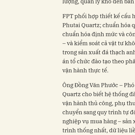
lượng, quản lý kho đến bán
FPT phối hợp thiết kế cấu h
Phutai Quartz; chuẩn hóa q
chuẩn hóa định mức và công
– và kiểm soát cả vật tư kh
trong sản xuất đá thạch an
án tổ chức đào tạo theo ph
vận hành thực tế.
Ông Đồng Văn Phước – Phó 
Quartz cho biết hệ thống đã
vận hành thủ công, phụ thu
chuyển sang quy trình tự đ
nghiệp vụ mua hàng – sản 
trình thống nhất, dữ liệu l