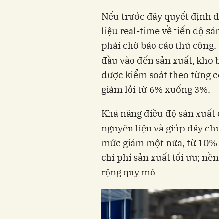
Nếu trước đây quyết định d
liệu real-time về tiến độ 
phải chờ báo cáo thủ công. 
đầu vào đến sản xuất, kho b
được kiểm soát theo từng c
giảm lỗi từ 6% xuống 3%.
Khả năng điều độ sản xuất c
nguyên liệu và giúp dây ch
mức giảm một nửa, từ 10% 
chi phí sản xuất tối ưu; nề
rộng quy mô.