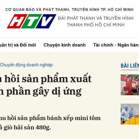
bình luận
ản trị và Đổi mới
Chuyện kinh doanh
Tài chính - Ngân hàn
Chuyển động doanh nghiệp
BÀI LI
ệu hồi sản phẩm xuất
h phần gây dị ứng
Hủy
G
 thu hồi sản phẩm bánh xếp mini tôm
 giò hải sản 480g.