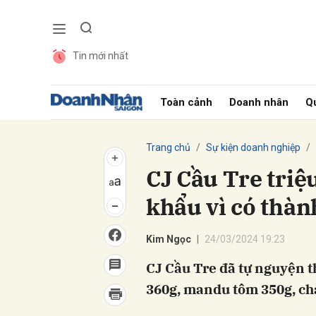
Tin mới nhất
Gửi 
Toàn cảnh
Doanh nhân
Qu
Trang chủ
Sự kiện doanh nghiệp
CJ Cầu Tre tri
khẩu vì có thàn
Kim Ngọc
24/03/2024 19:23
CJ Cầu Tre đã tự nguyện
360g, mandu tôm 350g, chả