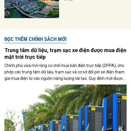
ĐỌC THÊM CHÍNH SÁCH MỚI
Trung tâm dữ liệu, trạm sạc xe điện được mua điện
mặt trời trực tiếp
Chính phủ vừa mở rộng cơ chế mua bán điện trực tiếp (DPPA), cho
phép các trung tâm dữ liệu, trạm sạc và cơ sở đổi pin xe điện tham
gia mua điện từ các nguồn năng lượng tái tạo. Quy định mới được
kỳ vọng thúc đẩy sử dụng điện xanh, đáp ứng nhu cầu ngày càng
tăng của nền kinh tế số và quá trình điện hóa giao thông.