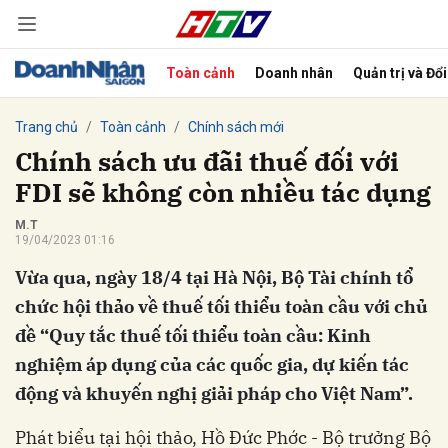
Toàn cảnh
Doanh nhân
Quản trị và Đổ
bình luận
Trang chủ
Toàn cảnh
Chính sách mới
Chính sách ưu đãi thuế đối với
FDI sẽ không còn nhiều tác dụng
M.T
19/04/2023 01:16
Vừa qua, ngày 18/4 tại Hà Nội, Bộ Tài chính tổ
chức hội thảo về thuế tối thiểu toàn cầu với chủ
đề “Quy tắc thuế tối thiểu toàn cầu: Kinh
Hủy
G
nghiệm áp dụng của các quốc gia, dự kiến tác
động và khuyến nghị giải pháp cho Việt Nam”.
Phát biểu tại hội thảo,
Hồ Đức Phớc -
Bộ trưởng Bộ