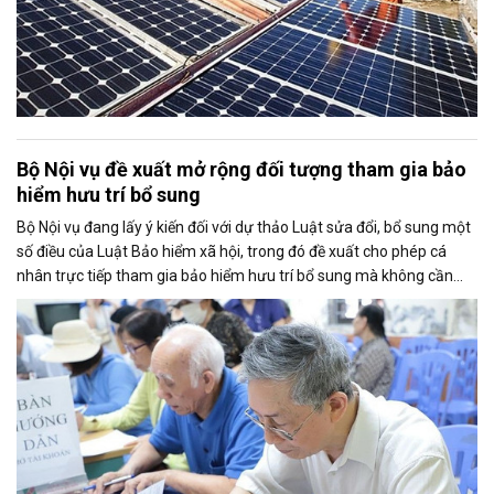
Bộ Nội vụ đề xuất mở rộng đối tượng tham gia bảo
hiểm hưu trí bổ sung
Bộ Nội vụ đang lấy ý kiến đối với dự thảo Luật sửa đổi, bổ sung một
số điều của Luật Bảo hiểm xã hội, trong đó đề xuất cho phép cá
nhân trực tiếp tham gia bảo hiểm hưu trí bổ sung mà không cần
thông qua người sử dụng lao động. Dự thảo cũng điều chỉnh cách
tính thời gian đóng bảo hiểm xã hội nhằm bảo đảm quyền lợi cho
người tham gia.