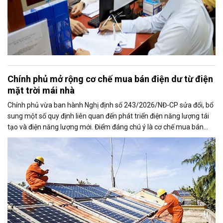
Chính phủ mở rộng cơ chế mua bán điện dư từ điện
mặt trời mái nhà
Chính phủ vừa ban hành Nghị định số 243/2026/NĐ-CP sửa đổi, bổ
sung một số quy định liên quan đến phát triển điện năng lượng tái
tạo và điện năng lượng mới. Điểm đáng chú ý là cơ chế mua bán
điện dư từ các hệ thống điện mặt trời mái nhà được mở rộng, trong
đó nâng tỷ lệ sản lượng điện dư được phép giao dịch từ 20% lên tối
đa 50%, tạo thêm động lực cho người dân và doanh nghiệp đầu tư
vào nguồn điện sạch.