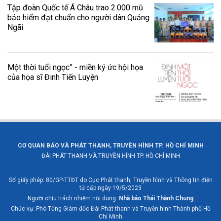
Tập đoàn Quốc tế Á Châu trao 2.000 mũ
bảo hiểm đạt chuẩn cho người dân Quảng
Ngãi
Một thời tuổi ngọc” - miền ký ức hội họa
của họa sĩ Đinh Tiến Luyện
CƠ QUAN BÁO VÀ PHÁT THANH, TRUYỀN HÌNH TP. HỒ CHÍ MINH
ĐÀI PHÁT THANH VÀ TRUYỀN HÌNH TP. HỒ CHÍ MINH
Số giấy phép: 80/GP-TTĐT do Cục Phát thanh, Truyền hình và Thông tin điện
tử cấp ngày 19/5/2023
Người chịu trách nhiệm nội dung:
Nhà báo Thái Thành Chung
Chức vụ: Phó Tổng Giám đốc Đài Phát thanh và Truyền hình Thành phố Hồ
Chí Minh