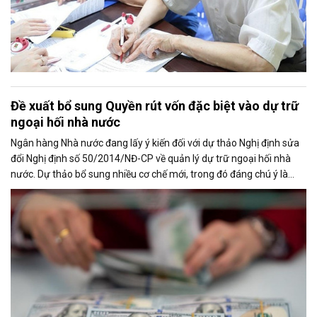
Đề xuất bổ sung Quyền rút vốn đặc biệt vào dự trữ
ngoại hối nhà nước
Ngân hàng Nhà nước đang lấy ý kiến đối với dự thảo Nghị định sửa
đổi Nghị định số 50/2014/NĐ-CP về quản lý dự trữ ngoại hối nhà
nước. Dự thảo bổ sung nhiều cơ chế mới, trong đó đáng chú ý là
việc đưa Quyền rút vốn đặc biệt (SDR) của Quỹ Tiền tệ Quốc tế
(IMF) vào nguồn hình thành dự trữ ngoại hối quốc gia.