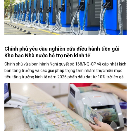
Chính phủ yêu cầu nghiên cứu điều hành tiền gửi
Kho bạc Nhà nước hỗ trợ nền kinh tế
Chính phủ vừa ban hành Nghị quyết số 168/NQ-CP về cập nhật kịch
bản tăng trưởng và các giải pháp trọng tâm nhằm thực hiện mục
tiêu tăng trưởng kinh tế năm 2026 phấn đấu đạt từ 10% trở lên gắn
với giữ vững ổn định kinh tế vĩ mô. Một trong những nhiệm vụ đáng
chú ý là nghiên cứu điều hành tiền gửi của Kho bạc Nhà nước tại
các ngân hàng thương mại để tăng nguồn vốn ngắn hạn cho nền
kinh tế.