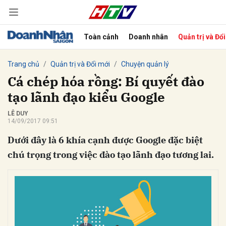
Toàn cảnh
Doanh nhân
Quản trị và Đổ
bình luận
Trang chủ
Quản trị và Đổi mới
Chuyện quản lý
Cá chép hóa rồng: Bí quyết đào
tạo lãnh đạo kiểu Google
LÊ DUY
14/09/2017 09:51
Dưới đây là 6 khía cạnh được Google đặc biệt
chú trọng trong việc đào tạo lãnh đạo tương lai.
Hủy
G