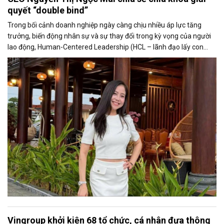
quyết “double bind”
Trong bối cảnh doanh nghiệp ngày càng chịu nhiều áp lực tăng
trưởng, biến động nhân sự và sự thay đổi trong kỳ vọng của người
lao động, Human-Centered Leadership (HCL – lãnh đạo lấy con
người làm trung tâm) đang được nhắc đến như một xu hướng quản
trị hiện đại.
Vingroup khởi kiện 68 tổ chức, cá nhân đưa thông