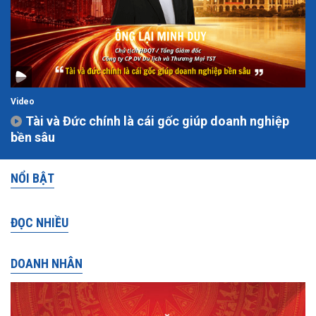
Video
Tài và Đức chính là cái gốc giúp doanh nghiệp
bền sâu
NỔI BẬT
ĐỌC NHIỀU
DOANH NHÂN