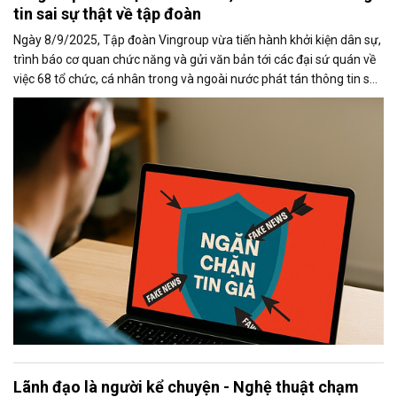
tin sai sự thật về tập đoàn
Ngày 8/9/2025, Tập đoàn Vingroup vừa tiến hành khởi kiện dân sự,
trình báo cơ quan chức năng và gửi văn bản tới các đại sứ quán về
việc 68 tổ chức, cá nhân trong và ngoài nước phát tán thông tin sai
sự thật về tập đoàn trên Internet. Việc Vingroup kiên quyết xử lý
hành vi xuyên tạc, bịa đặt, cố ý dẫn dắt dư luận không chỉ nhằm
bảo vệ quyền lợi hợp pháp của doanh nghiệp mà còn vì lợi ích xã hội
và sự tôn nghiêm của pháp luật.
Lãnh đạo là người kể chuyện - Nghệ thuật chạm