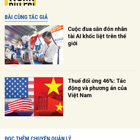
BÀI CÙNG TÁC GIẢ
Cuộc đua săn đón nhân
tài AI khốc liệt trên thế
giới
Thuế đối ứng 46%: Tác
động và phương án của
Việt Nam
ĐỌC THÊM CHUYỆN QUẢN LÝ