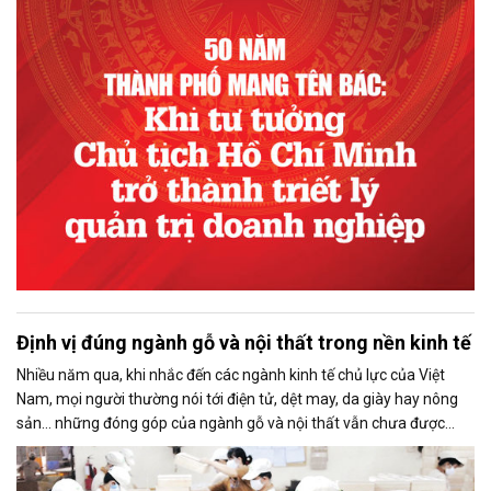
về những giá trị bền vững mà tư tưởng Chủ tịch Hồ Chí Minh tiếp
tục soi đường trong thời đại mới.
Định vị đúng ngành gỗ và nội thất trong nền kinh tế
Nhiều năm qua, khi nhắc đến các ngành kinh tế chủ lực của Việt
Nam, mọi người thường nói tới điện tử, dệt may, da giày hay nông
sản… những đóng góp của ngành gỗ và nội thất vẫn chưa được
phản ánh đầy đủ trong cách nhìn nhận và hoạch định chính sách
phát triển.