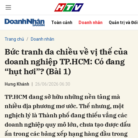
Toàn cảnh
Doanh nhân
Quản trị và Đổ
bình luận
Trang chủ
Doanh nhân
Bức tranh đa chiều về vị thế của
doanh nghiệp TP.HCM: Có đang
“hụt hơi”? (Bài 1)
Hưng Khánh
26/06/2026 06:30
TP.HCM đang sở hữu những nền tảng mà
Hủy
G
nhiều địa phương mơ ước. Thế nhưng, một
nghịch lý là Thành phố đang thiếu vắng các
doanh nghiệp quy mô lớn, chưa tạo được dấu
ấn trong các bảng xếp hạng hàng đầu trong