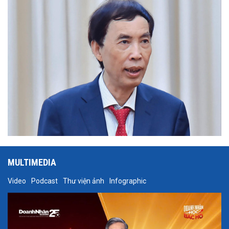
Thành, thành viên Hội đồng chuyên môn xây dựng Báo cáo cho
rằng, đây là cơ sở để hoạch định chính sách, đồng thời tạo áp lực
cải cách với chính quyền và doanh nghiệp trong mục tiêu tăng
trưởng cao và bền vững…
MULTIMEDIA
Video
Podcast
Thư viện ảnh
Infographic