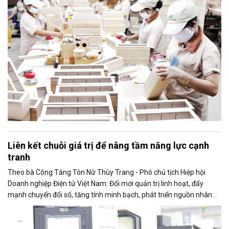
Liên kết chuỗi giá trị để nâng tầm năng lực cạnh
tranh
Theo bà Công Tằng Tôn Nữ Thùy Trang - Phó chủ tịch Hiệp hội
Doanh nghiệp Điện tử Việt Nam: Đổi mới quản trị linh hoạt, đẩy
mạnh chuyển đổi số, tăng tính minh bạch, phát triển nguồn nhân
lực chất lượng cao, phát triển bền vững, đổi mới sáng tạo, phát triển
sản phẩm có giá trị gia tăng cao và tham gia sâu hơn vào chuỗi
cung ứng toàn cầu... là các yếu tố giúp doanh nghiệp nâng cao