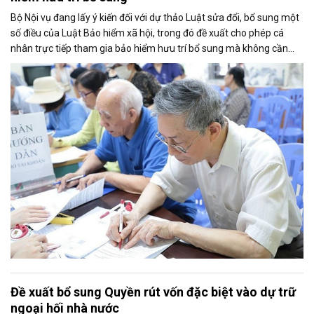
Bộ Nội vụ đang lấy ý kiến đối với dự thảo Luật sửa đổi, bổ sung một
số điều của Luật Bảo hiểm xã hội, trong đó đề xuất cho phép cá
nhân trực tiếp tham gia bảo hiểm hưu trí bổ sung mà không cần
thông qua người sử dụng lao động. Dự thảo cũng điều chỉnh cách
tính thời gian đóng bảo hiểm xã hội nhằm bảo đảm quyền lợi cho
người tham gia.
Đề xuất bổ sung Quyền rút vốn đặc biệt vào dự trữ
ngoại hối nhà nước