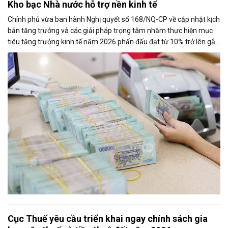
Kho bạc Nhà nước hỗ trợ nền kinh tế
Chính phủ vừa ban hành Nghị quyết số 168/NQ-CP về cập nhật kịch
bản tăng trưởng và các giải pháp trọng tâm nhằm thực hiện mục
tiêu tăng trưởng kinh tế năm 2026 phấn đấu đạt từ 10% trở lên gắn
với giữ vững ổn định kinh tế vĩ mô. Một trong những nhiệm vụ đáng
chú ý là nghiên cứu điều hành tiền gửi của Kho bạc Nhà nước tại
các ngân hàng thương mại để tăng nguồn vốn ngắn hạn cho nền
kinh tế.
Cục Thuế yêu cầu triển khai ngay chính sách gia