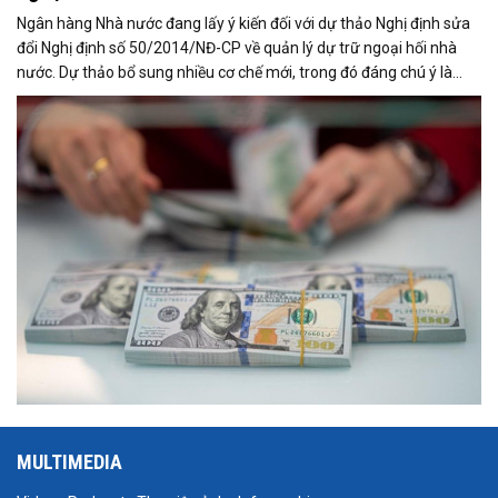
Ngân hàng Nhà nước đang lấy ý kiến đối với dự thảo Nghị định sửa
đổi Nghị định số 50/2014/NĐ-CP về quản lý dự trữ ngoại hối nhà
nước. Dự thảo bổ sung nhiều cơ chế mới, trong đó đáng chú ý là
việc đưa Quyền rút vốn đặc biệt (SDR) của Quỹ Tiền tệ Quốc tế
(IMF) vào nguồn hình thành dự trữ ngoại hối quốc gia.
MULTIMEDIA