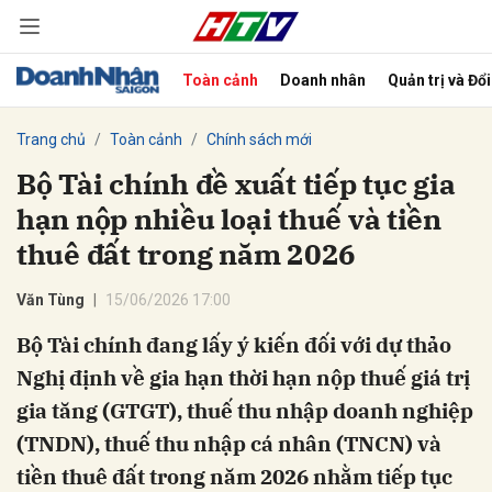
Toàn cảnh
Doanh nhân
Quản trị và Đổ
bình luận
Trang chủ
Toàn cảnh
Chính sách mới
Bộ Tài chính đề xuất tiếp tục gia
hạn nộp nhiều loại thuế và tiền
thuê đất trong năm 2026
Văn Tùng
15/06/2026 17:00
Bộ Tài chính đang lấy ý kiến đối với dự thảo
Hủy
G
Nghị định về gia hạn thời hạn nộp thuế giá trị
gia tăng (GTGT), thuế thu nhập doanh nghiệp
(TNDN), thuế thu nhập cá nhân (TNCN) và
tiền thuê đất trong năm 2026 nhằm tiếp tục