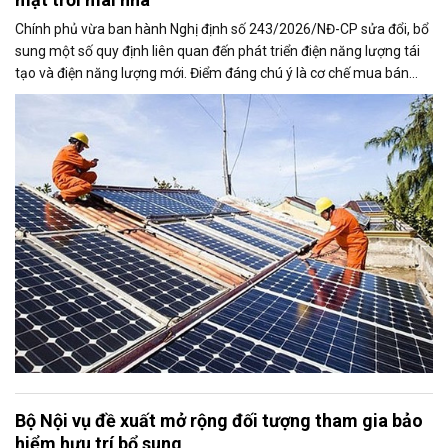
Chính phủ vừa ban hành Nghị định số 243/2026/NĐ-CP sửa đổi, bổ
sung một số quy định liên quan đến phát triển điện năng lượng tái
tạo và điện năng lượng mới. Điểm đáng chú ý là cơ chế mua bán
điện dư từ các hệ thống điện mặt trời mái nhà được mở rộng, trong
đó nâng tỷ lệ sản lượng điện dư được phép giao dịch từ 20% lên tối
đa 50%, tạo thêm động lực cho người dân và doanh nghiệp đầu tư
vào nguồn điện sạch.
Bộ Nội vụ đề xuất mở rộng đối tượng tham gia bảo
hiểm hưu trí bổ sung