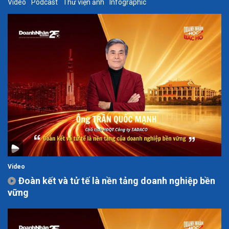
Video
Podcast
Thư viện ảnh
Infographic
Video
Đoàn kết và tử tế là nền tảng doanh nghiệp bền
vững