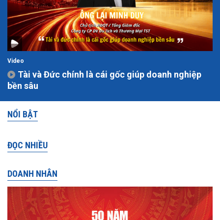
Video
Tài và Đức chính là cái gốc giúp doanh nghiệp
bền sâu
NỔI BẬT
ĐỌC NHIỀU
DOANH NHÂN